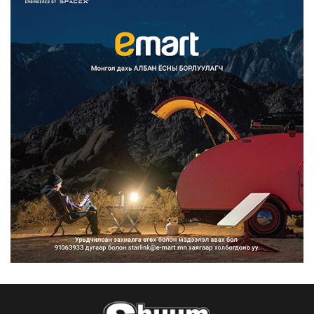
Францад иргэд рүү зөвшөөрөлгүй
сурталчилгааны дууд...
2026/08/07
Нийтийн тээврийн Ч:19А чиглэлийн
замналд түр хугац...
2026/08/07