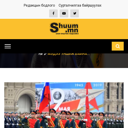
Редакцын бодлого
Сурталчилгаа байршуулах
Toggle
navigation
НҮҮР
МЭДЭЭ УНШИЖ БАЙНА...