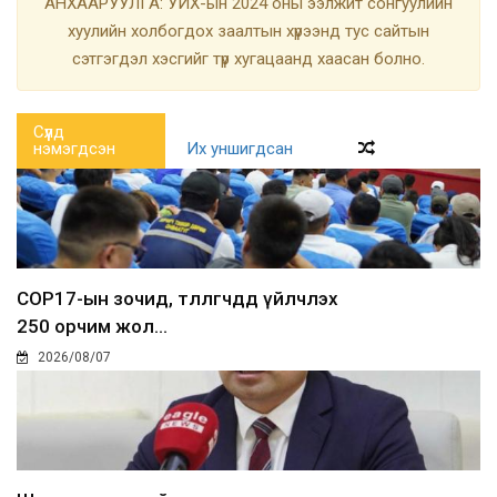
АНХААРУУЛГА: УИХ-ын 2024 оны ээлжит сонгуулийн
хуулийн холбогдох заалтын хүрээнд тус сайтын
сэтгэгдэл хэсгийг түр хугацаанд хаасан болно.
Сүүлд
нэмэгдсэн
Их уншигдсан
COP17-ын зочид, төлөөлөгчдөд үйлчлэх
250 орчим жол...
2026/08/07