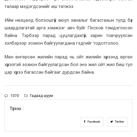
талаар мэдэгдсэнийг иш татжээ.
Ийм нөхцөлд болзошгүй аюул заналыг багасгахын тулд бүх
шаардлагатай арга хэмжээг авч буйг Песков тэмдэглэсэн
байна. Тэрбээр парад цуцлагдахгүй, харин товчруулсан
хэлбэрээр зохион байгуулагдана гэдгийг тодотголоо.
Мөн өнгөрсөн жилийн парад нь ойт жилийн хүрээнд өргөн
хүрээтэй зохион байгуулагдсан бол энэ жил ойт жил биш тул
цар хүрээ багассан байгааг дурдсан байна.
1070
Гадаад шуум
Түгээх :
Facebook
Twitter