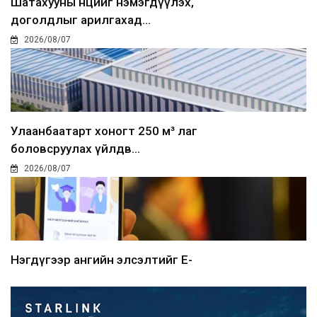
Шатахууны нөөцийг нэмэгдүүлэх,
доголдлыг арилгахад...
2026/08/07
Улаанбаатарт хоногт 250 м³ лаг
боловсруулах үйлдв...
2026/08/07
Нэгдүгээр ангийн элсэлтийг E-
Mongolia-аар зохион б...
2026/08/07