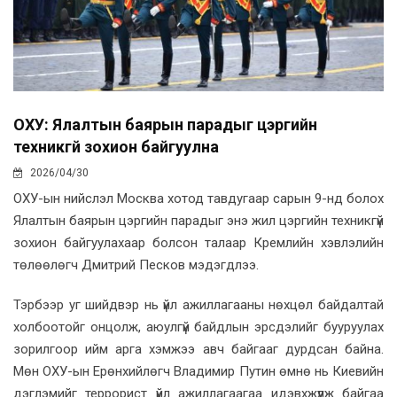
ОХУ: Ялалтын баярын парадыг цэргийн
техникгүй зохион байгуулна
2026/04/30
ОХУ-ын нийслэл Москва хотод тавдугаар сарын 9-нд болох
Ялалтын баярын цэргийн парадыг энэ жил цэргийн техникгүй
зохион байгуулахаар болсон талаар Кремлийн хэвлэлийн
төлөөлөгч Дмитрий Песков мэдэгдлээ.
Тэрбээр уг шийдвэр нь үйл ажиллагааны нөхцөл байдалтай
холбоотойг онцолж, аюулгүй байдлын эрсдэлийг бууруулах
зорилгоор ийм арга хэмжээ авч байгааг дурдсан байна.
Мөн ОХУ-ын Ерөнхийлөгч Владимир Путин өмнө нь Киевийн
дэглэмийг террорист үйл ажиллагаагаа идэвхжүүлж байгаа