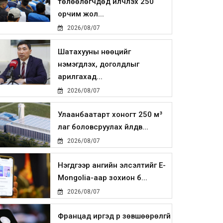
төлөөлөгчдөд үйлчлэх 250
орчим жол...
2026/08/07
Шатахууны нөөцийг
нэмэгдүүлэх, доголдлыг
арилгахад...
2026/08/07
Улаанбаатарт хоногт 250 м³
лаг боловсруулах үйлдв...
2026/08/07
Нэгдүгээр ангийн элсэлтийг E-
Mongolia-аар зохион б...
2026/08/07
Францад иргэд рүү зөвшөөрөлгүй