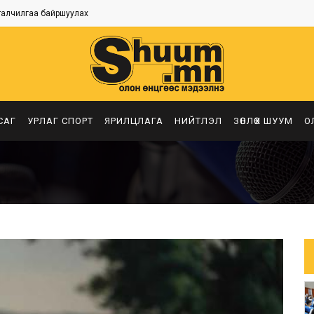
талчилгаа байршуулах
САГ
УРЛАГ СПОРТ
ЯРИЛЦЛАГА
НИЙТЛЭЛ
ЗӨВЛӨХ ШУУМ
О