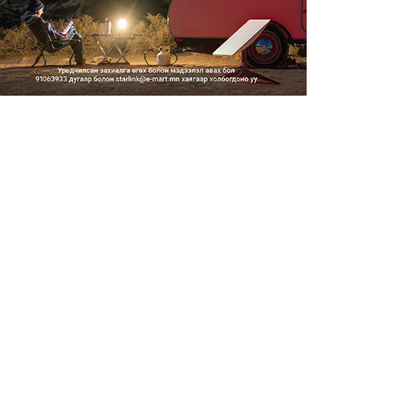
2026/08/06
Засгийн газар энэ оныг
дуустал санхүүгийн хэмнэлти...
2026/08/06
Шатахууны импортын гаалийн
албан татварыг 2027 оны...
2026/08/06
Стратегийн нөөцийн барааны
хяналтыг цахим системээ...
2026/08/06
Монгол Улс COP17 бага
хуралд 6.5 тэрбум
ам.доллары...