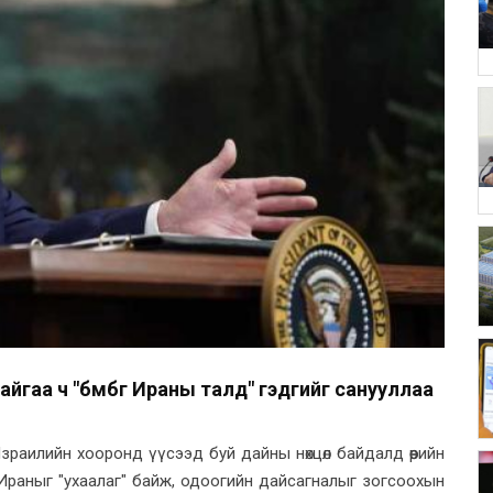
йгаа ч "бөмбөг Ираны талд" гэдгийг санууллаа
раилийн хооронд үүсээд буй дайны нөхцөл байдалд өөрийн
Ираныг "ухаалаг" байж, одоогийн дайсагналыг зогсоохын