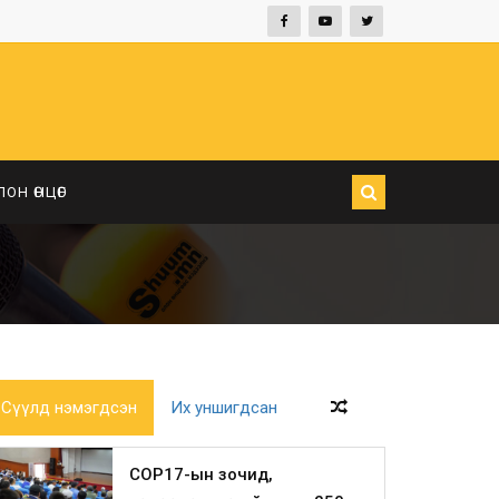
ЛОН ӨНЦӨГ
Сүүлд нэмэгдсэн
Их уншигдсан
COP17-ын зочид,