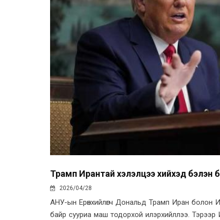
Трамп Ирантай хэлэлцээ хийхэд бэлэн ба
2026/04/28
АНУ-ын Ерөнхийлөгч Дональд Трамп Иран болон Из
байр сууриа маш тодорхой илэрхийллээ. Тэрээр 