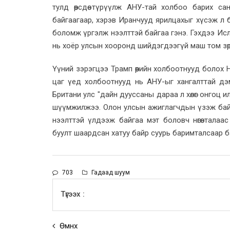
тулд өөрсдөө түрүүлж АНУ-тай холбоо барих с
байгаагаар, хэрэв Иранчууд ярилцахыг хүсэж л 
боломж үргэлж нээлттэй байгаа гэнэ. Гэхдээ Исл
нь хоёр улсын хооронд шийдэгдээгүй маш том зөр
Үүний зэрэгцээ Трамп өөрийн холбоотнууд болох 
цаг үед холбоотнууд нь АНУ-ыг хангалттай д
Британи улс "дайн дууссаны дараа л хөлөг онгоц 
шүүмжилжээ. Олон улсын ажиглагчдын үзэж байг
нээлттэй үлдээж байгаа мэт боловч нөгөө тала
буулт шаардсан хатуу байр суурь баримталсаар б
703
Гадаад шуум
Түгээх :
Өмнөх