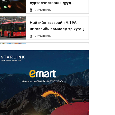
сурталчилгааны дууд...
2026/08/07
Нийтийн тээврийн Ч:19А
чиглэлийн замналд түр хугац...
2026/08/07
Автомашины улсын дугаар
сондгой тоогоор төгссөн бо...
2026/08/07
Улаанбаатарт өдөртөө 30 хэм
дулаан
2026/08/07
Улсын чанартай хатуу
хучилттай авто замын талаас
и...