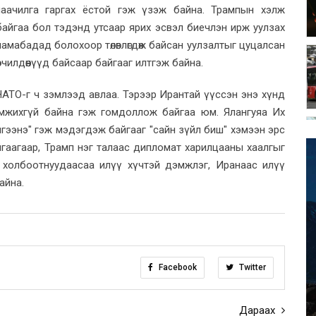
анаачилга гаргах ёстой гэж үзэж байна. Трампын хэлж
байгаа бол тэдэнд утсаар ярих эсвэл биечлэн ирж уулзах
амабадад болохоор төлөвлөгдөж байсан уулзалтыг цуцалсан
чилдөөнүүд байсаар байгааг илтгэж байна.
НАТО-г ч зэмлээд авлаа. Тэрээр Ирантай үүссэн энэ хүнд
эмжихгүй байна гэж гомдоллож байгаа юм. Ялангуяа Их
илгээнэ" гэж мэдэгдэж байгааг "сайн зүйл биш" хэмээн эрс
аагаар, Трамп нэг талаас дипломат харилцааны хаалгыг
ас холбоотнуудаасаа илүү хүчтэй дэмжлэг, Иранаас илүү
айна.
Facebook
Twitter
Дараах