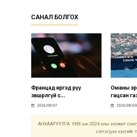
САНАЛ БОЛГОХ
Францад иргэд рүү
Оманы эр
зөвшөөрөлгүй с...
гацсан газ
2026/08/07
2026/08/04
АНХААРУУЛГА: УИХ-ын 2024 оны ээлжит сонгу
сэтгэгдэл хэсгийг 