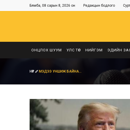
Бямба, 08 сарын 8, 2026 он
Редакцын бодлого
Сур
ОНЦЛОХ ШУУМ
УЛС ТӨР
НИЙГЭМ
ЭДИЙН ЗА
НҮҮР
МЭДЭЭ УНШИЖ БАЙНА...