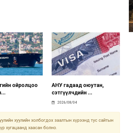
гийн ойролцоо
АНУ гадаад оюутан,
...
сэтгүүлчдийн ...
2026/08/04
улийн хуулийн холбогдох заалтын хүрээнд тус сайтын
түр хугацаанд хаасан болно.