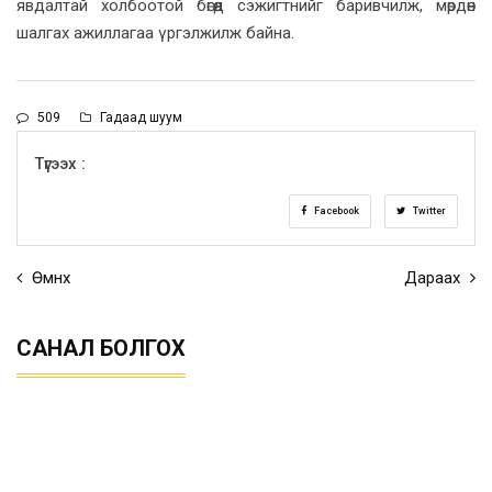
явдалтай холбоотой бөгөөд сэжигтнийг баривчилж, мөрдөн
шалгах ажиллагаа үргэлжилж байна.
509
Гадаад шуум
Түгээх :
Facebook
Twitter
Өмнөх
Дараах
САНАЛ БОЛГОХ