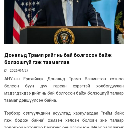
Дональд Трамп өөрийг нь бай болгосон байж
болзошгүй гэж таамаглав
2026/04/27
АНУ-ын Ерөнхийлөгч Дональд Трамп Вашингтон хотноо
болсон буун дуу гарсан хэрэгтэй холбогдуулан
мэдэгдэхдээ өөрийг нь бай болгосон байж болзошгүй талаар
таамаг дэвшүүлсэн байна.
Тэрбээр сэтгүүлчдийн асуултад хариулахдаа “тийм байх
гэж бодож байна” хэмээн хэлсэн боловч энэ талаар
тодорхой нотолгоо байхгүйг онцолсон юм. Мөн уг халдлагыг