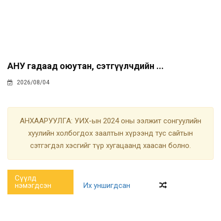
АНУ гадаад оюутан, сэтгүүлчдийн ...
2026/08/04
АНХААРУУЛГА: УИХ-ын 2024 оны ээлжит сонгуулийн
хуулийн холбогдох заалтын хүрээнд тус сайтын
сэтгэгдэл хэсгийг түр хугацаанд хаасан болно.
Сүүлд
нэмэгдсэн
Их уншигдсан