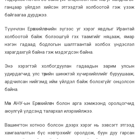
ганцаар үйлдэл хийсэн этгээдтэй холбоотой гэж үзэж
байгаагаа дурджээ.
Түүнчлэн Ерөнхийлөгчийн зүгээс уг хэрэг явдлыг Ирантай
холбоотой байж болзошгүй гэх таамгийг няцааж, ямар
нэгэн гадаад бодлогын шалтгаантай холбох үндэслэл
харагдахгүй байна гэж мэдэгдсэн байна.
Энэ хэрэгтэй холбогдуулан гадаадын зарим улсын
удирдагчид улс төрийн шинжтэй хүчирхийллийг буруушааж,
ардчилсан нийгэмд ийм үйлдэл байж болохгүйг онцолсон
байна.
Мөн АНУ-ын Ерөнхийлөгч болон арга хэмжээнд оролцогчид
аюулгүй үлдсэнд талархал илэрхийлжээ.
Вашингтон хотноо болсон дээрх хэрэг нь зэвсэгт этгээд
хамгаалалтын бүс нэвтрэхийг оролдож, буун дуу гарсан