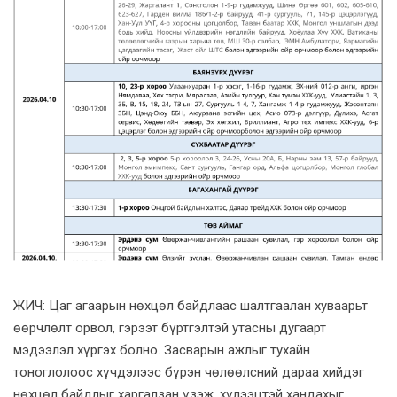
ЖИЧ: Цаг агаарын нөхцөл байдлаас шалтгаалан хуваарьт
өөрчлөлт орвол, гэрээт бүртгэлтэй утасны дугаарт
мэдээлэл хүргэх болно. Засварын ажлыг тухайн
тоноглолоос хүчдэлээс бүрэн чөлөөлсний дараа хийдэг
нөхцөл байдлыг харгалзан үзэж, хүлээцтэй хандахыг