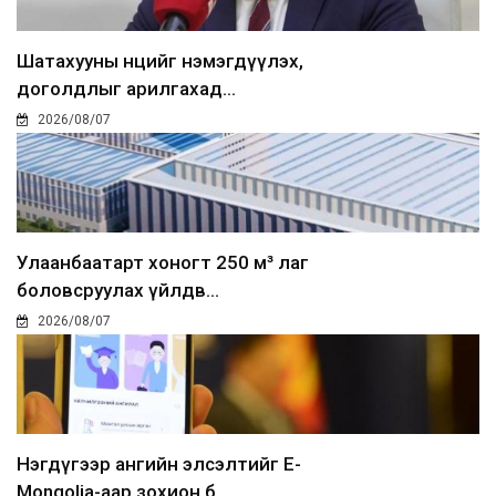
Шатахууны нөөцийг нэмэгдүүлэх,
доголдлыг арилгахад...
2026/08/07
Улаанбаатарт хоногт 250 м³ лаг
боловсруулах үйлдв...
2026/08/07
Нэгдүгээр ангийн элсэлтийг E-
Mongolia-аар зохион б...