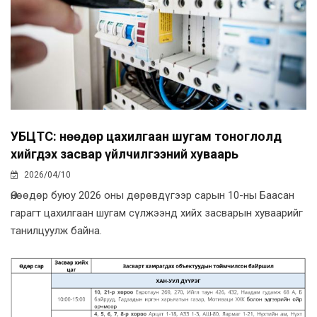
УБЦТС: Өнөөдөр цахилгаан шугам тоноглолд
хийгдэх засвар үйлчилгээний хуваарь
2026/04/10
Өнөөдөр буюу 2026 оны дөрөвдүгээр сарын 10-ны Баасан
гарагт цахилгаан шугам сүлжээнд хийх засварын хуваарийг
танилцуулж байна.