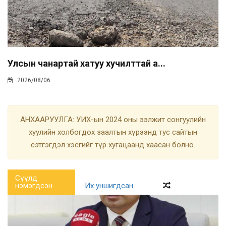
Улсын чанартай хатуу хучилттай а...
2026/08/06
АНХААРУУЛГА: УИХ-ын 2024 оны ээлжит сонгуулийн
хуулийн холбогдох заалтын хүрээнд тус сайтын
сэтгэгдэл хэсгийг түр хугацаанд хаасан болно.
Сүүлд
нэмэгдсэн
Их уншигдсан