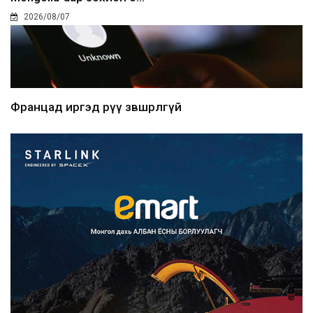
2026/08/07
Францад иргэд рүү зөвшөөрөлгүй
сурталчилгааны дууд...
2026/08/07
Нийтийн тээврийн Ч:19А чиглэлийн
замналд түр хугац...
2026/08/07