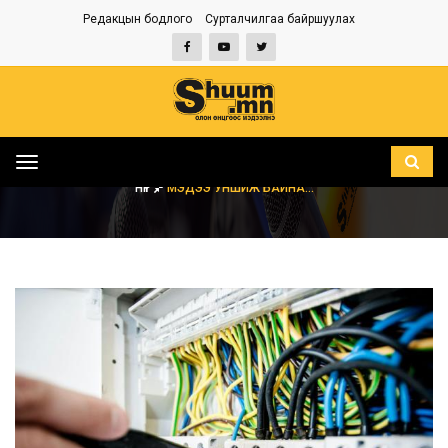
Редакцын бодлого
Сурталчилгаа байршуулах
Toggle
navigation
НҮҮР
МЭДЭЭ УНШИЖ БАЙНА...