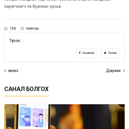
хэрэгчлэгч та бүхнээс хүсье.
758
Нийгэм
Түгээх :
Facebook
Twitter
Өмнөх
Дараах
САНАЛ БОЛГОХ