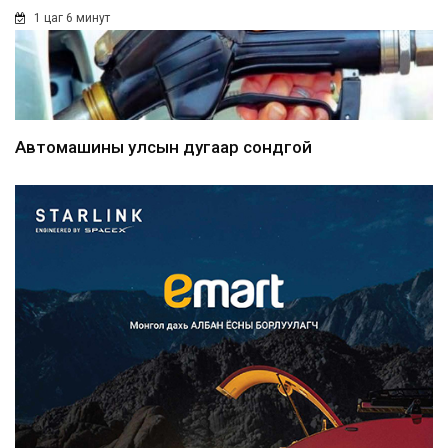
1 цаг 6 минут
Автомашины улсын дугаар сондгой
тоогоор төгссөн бо...
1 цаг 9 минут
Улаанбаатарт өдөртөө 30 хэм
дулаан
1 цаг 13 минут