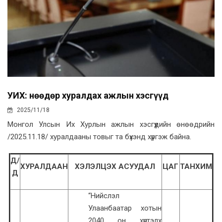
УИХ: Өнөөдөр хуралдах ажлын хэсгүүд
2025/11/18
Монгол Улсын Их Хурлын ажлын хэсгүүдийн өнөөдрийн
/2025.11.18/ хуралдааны товыг та бүхэнд хүргэж байна.
Д/
ХУРАЛДААН
ХЭЛЭЛЦЭХ АСУУДАЛ
ЦАГ
ТАНХИМ
Д
“Нийслэл
Улаанбаатар хотын
2040 он хүртэлх