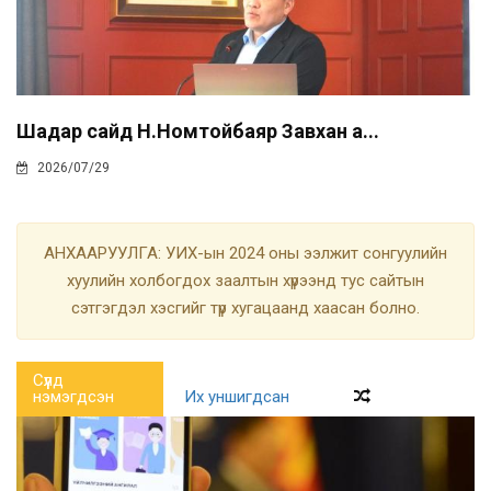
Шадар сайд Н.Номтойбаяр Завхан а...
2026/07/29
АНХААРУУЛГА: УИХ-ын 2024 оны ээлжит сонгуулийн
хуулийн холбогдох заалтын хүрээнд тус сайтын
сэтгэгдэл хэсгийг түр хугацаанд хаасан болно.
Сүүлд
нэмэгдсэн
Их уншигдсан