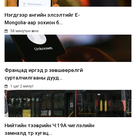
Нэгдүгээр ангийн элсэлтийг E-
Mongolia-аар зохион б...
58 минутын өмнө
Францад иргэд рүү зөвшөөрөлгүй
сурталчилгааны дууд...
1 цаг 2 минут
Нийтийн тээврийн Ч:19А чиглэлийн
замналд түр хугац...