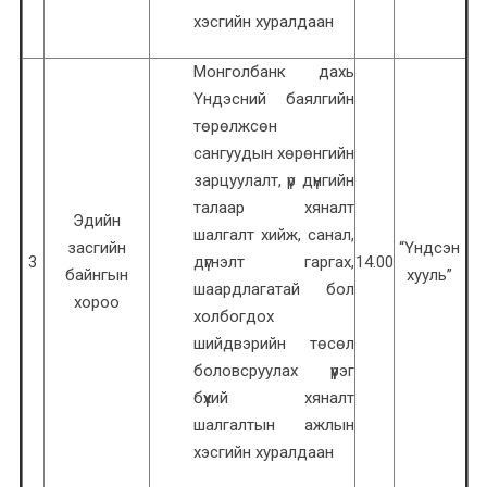
хэсгийн хуралдаан
Монголбанк дахь
Үндэсний баялгийн
төрөлжсөн
сангуудын хөрөнгийн
зарцуулалт, үр дүнгийн
талаар хяналт
Эдийн
шалгалт хийж, санал,
засгийн
“Үндсэн
3
дүгнэлт гаргах,
14.00
байнгын
хууль”
шаардлагатай бол
хороо
холбогдох
шийдвэрийн төсөл
боловсруулах үүрэг
бүхий хяналт
шалгалтын ажлын
хэсгийн хуралдаан