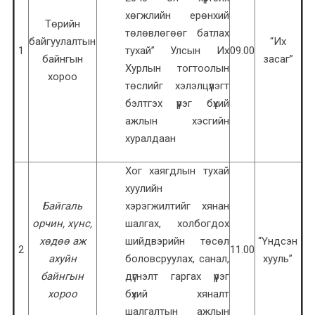
хөгжлийн ерөнхий
Төрийн
төлөвлөгөөг батлах
байгуулалтын
“Их
1
тухай” Улсын Их
09.00
байнгын
засаг”
Хурлын тогтоолын
хороо
төслийг хэлэлцүүлэгт
бэлтгэх үүрэг бүхий
ажлын хэсгийн
хуралдаан
Хог хаягдлын тухай
хуулийн
Байгаль
хэрэгжилтийг хянан
орчин, хүнс,
шалгах, холбогдох
хөдөө аж
шийдвэрийн төсөл
“Үндсэн
2
11.00
ахуйн
боловсруулах, санал,
хууль”
байнгын
дүгнэлт гаргах үүрэг
хороо
бүхий хяналт
шалгалтын ажлын