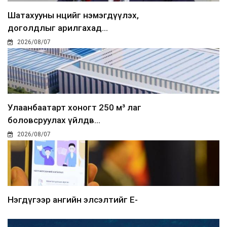
Шатахууны нөөцийг нэмэгдүүлэх,
доголдлыг арилгахад...
2026/08/07
Улаанбаатарт хоногт 250 м³ лаг
боловсруулах үйлдв...
2026/08/07
Нэгдүгээр ангийн элсэлтийг E-
Mongolia-аар зохион б...
2026/08/07