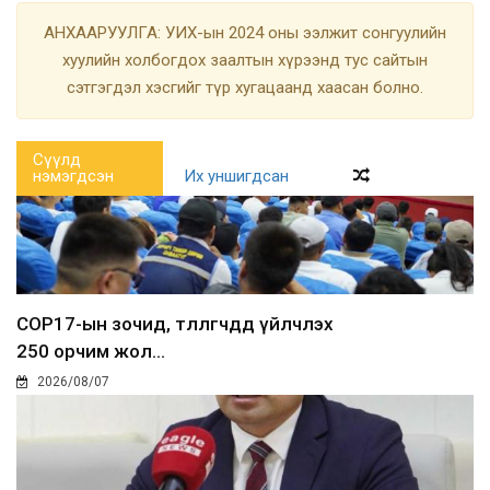
АНХААРУУЛГА: УИХ-ын 2024 оны ээлжит сонгуулийн
хуулийн холбогдох заалтын хүрээнд тус сайтын
сэтгэгдэл хэсгийг түр хугацаанд хаасан болно.
Сүүлд
нэмэгдсэн
Их уншигдсан
COP17-ын зочид, төлөөлөгчдөд үйлчлэх
250 орчим жол...
2026/08/07