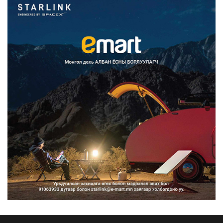
Францад иргэд рүү зөвшөөрөлгүй
сурталчилгааны дууд...
2026/08/07
Нийтийн тээврийн Ч:19А чиглэлийн
замналд түр хугац...
2026/08/07