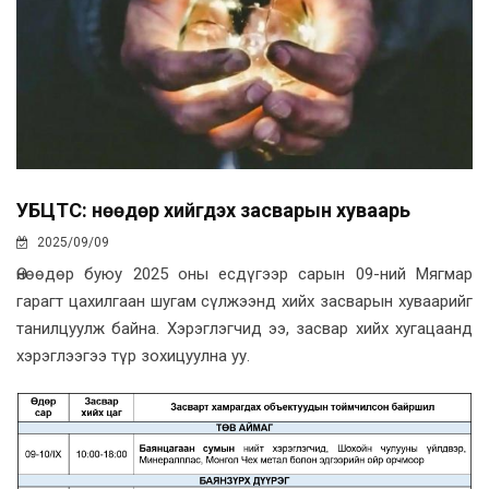
УБЦТС: Өнөөдөр хийгдэх засварын хуваарь
2025/09/09
Өнөөдөр буюу 2025 оны есдүгээр сарын 09-ний Мягмар
гарагт цахилгаан шугам сүлжээнд хийх засварын хуваарийг
танилцуулж байна. Хэрэглэгчид ээ, засвар хийх хугацаанд
хэрэглээгээ түр зохицуулна уу.