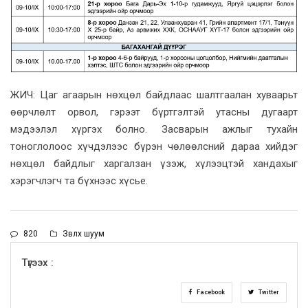
ЖИЧ: Цаг агаарын нөхцөл байдлаас шалтгаалан хуваарьт
өөрчлөлт орвол, гэрээт бүртгэлтэй утасны дугаарт
мэдээлэл хүргэх болно. Засварын ажлыг тухайн
тоноглолоос хүчдэлээс бүрэн чөлөөлсний дараа хийдэг
нөхцөл байдлыг харгалзан үзэж, хүлээцтэй хандахыг
хэрэгчлэгч та бүхнээс хүсье.
820
Зөвлөх шуум
Түгээх :
Facebook
Twitter