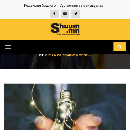
Редакцын бодлого
Сурталчилгаа байршуулах
Toggle
navigation
НҮҮР
МЭДЭЭ УНШИЖ БАЙНА...