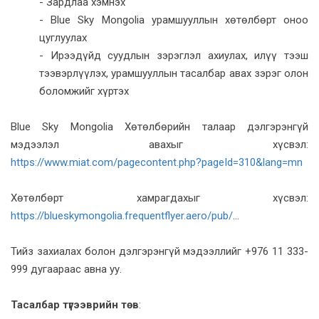
- Зардлаа хэмнэх
- Blue Sky Mongolia урамшууллын хөтөлбөрт оноо
цуглуулах
- Ирээдүйд суудлын зэрэглэл ахиулах, илүү тээш
тээвэрлүүлэх, урамшууллын тасалбар авах зэрэг олон
боломжийг хүртэх
Blue Sky Mongolia Хөтөлбөрийн талаар дэлгэрэнгүй
мэдээлэл авахыг хүсвэл:
https://www.miat.com/pagecontent.php?pageId=310&lang=mn
Хөтөлбөрт хамрагдахыг хүсвэл:
https://blueskymongolia.frequentflyer.aero/pub/
...
Тийз захиалах болон дэлгэрэнгүй мэдээллийг +976 11 333-
999 дугаараас авна уу.
Тасалбар түгээврийн төв
: