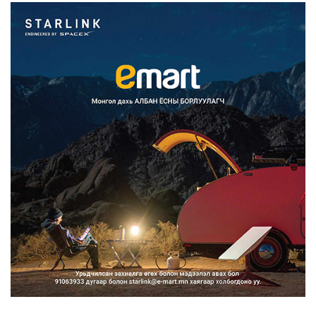
2026/08/07
Францад иргэд рүү зөвшөөрөлгүй
сурталчилгааны дууд...
2026/08/07
Нийтийн тээврийн Ч:19А чиглэлийн
замналд түр хугац...
2026/08/07