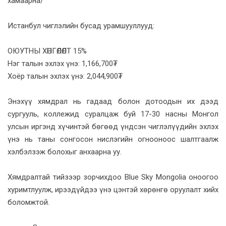
хамаарна/
Истанбул чиглэлийн бусад урамшууллууд:
ОЮУТНЫ ХӨНГӨЛӨЛТ 15%
Нэг талын эхлэх үнэ: 1,166,700₮
Хоёр талын эхлэх үнэ: 2,044,900₮
Энэхүү хямдрал нь гадаад болон дотоодын их дээд
сургууль, коллежид суралцаж буй 17-30 насны Монгол
улсын иргэнд хүчинтэй бөгөөд үндсэн чиглэлүүдийн эхлэх
үнэ нь таны сонгосон нислэгийн огнооноос шалтгаалж
хэлбэлзэж болохыг анхаарна уу.
Хямдралтай тийзээр зорчихдоо Blue Sky Mongolia оноогоо
хуримтлуулж, ирээдүйдээ үнэ цэнтэй хөрөнгө оруулалт хийх
боломжтой.