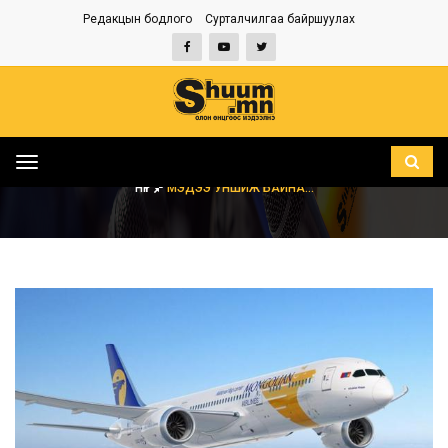
Редакцын бодлого
Сурталчилгаа байршуулах
Toggle
navigation
НҮҮР
МЭДЭЭ УНШИЖ БАЙНА...