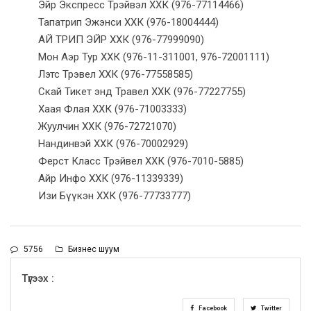
Эйр Экспресс Трэйвэл ХХК (976-77114466)
Тапатрип Эжэнси ХХК (976-18004444)
АЙ ТРИП ЭЙР ХХК (976-77999090)
Мон Аэр Тур ХХК (976-11-311001, 976-72001111)
Лэтс Трэвел ХХК (976-77558585)
Скай Тикет энд Травел ХХК (976-77227755)
Хаая Флая ХХК (976-71003333)
Жуулчин ХХК (976-72721070)
Нандинвэй ХХК (976-70002929)
Ферст Класс Трэйвел ХХК (976-7010-5885)
Айр Инфо ХХК (976-11339339)
Изи Бүүкэн ХХК (976-77733777)
5756
Бизнес шуум
Түгээх :
Facebook
Twitter