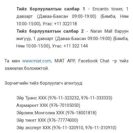
Тийз борлуулалтын салбар 1
- Encanto tower, 1
давхарт (Даваа-Баасан 09:00-19:00) (Бямба, Ням
10:00-15:00), Утас: +11 322118
Тийз борлуулалтын салбар 2
- Naran Mall баруун
жигүүр, 1 давхарт (Даваа-Баасан 09:00-19:00) (Бямба,
Ням 10:00-15:00), Утас: +11 322 144
Та мөн
www.miat.com
, MIAT APP, Facebook Chat –р тийз
захиалах боломжтой.
Зорчигчийн тийз борлуулагч агентууд:
Эйр Транс ХХК (976-11-323232, 976-11-333333)
Аэрмаркет ХХК (976-70105050)
Эйрлинк Монголиа ХХК (976-18001818)
Эйр тикет ХХК (976-77774000)
Эйр эксперт ХХК (976-11-320910, 976-11-310910)