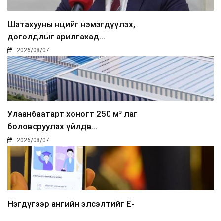
Шатахууны нөөцийг нэмэгдүүлэх,
доголдлыг арилгахад...
2026/08/07
Улаанбаатарт хоногт 250 м³ лаг
боловсруулах үйлдв...
2026/08/07
Нэгдүгээр ангийн элсэлтийг E-
Mongolia-аар зохион б...