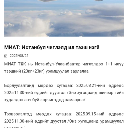
МИАТ: Истанбул чиглэлд илүү тээш үнэгүй
2025/08/25
МИАТ ТӨХК нь Истанбул-Улаанбаатар чиглэлдээ 1+1 илүү
тээшний (23кг+23кг) урамшуулал зарлалаа.
Борлуулалтанд мөрдөх хугацаа: 2025.08.21-ний өдрөөс
2025.11.30-ний өдрийг дуустал /Энэ хугацаанд шинээр тийз
худалдан авч буй зорчигчдод хамаарна/
Тээвэрлэлтэд мөрдөх хугацаа: 2025.09.15-ний өдрөөс
2025.11.30-ний өдрийг дуустал /Энэ хугацаанд урамшуулал