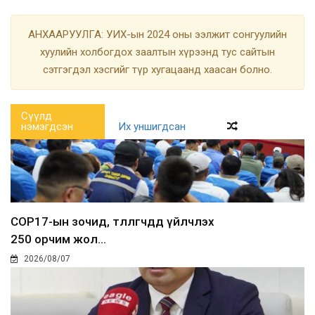
АНХААРУУЛГА: УИХ-ын 2024 оны ээлжит сонгуулийн
хуулийн холбогдох заалтын хүрээнд тус сайтын
сэтгэгдэл хэсгийг түр хугацаанд хаасан болно.
Сүүлд
нэмэгдсэн
Их уншигдсан
COP17-ын зочид, төлөөлөгчдөд үйлчлэх
250 орчим жол...
2026/08/07