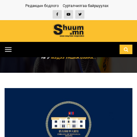
Редакцын бодлого
Сурталчилгаа байршуулах
Toggle
navigation
НҮҮР
МЭДЭЭ УНШИЖ БАЙНА...