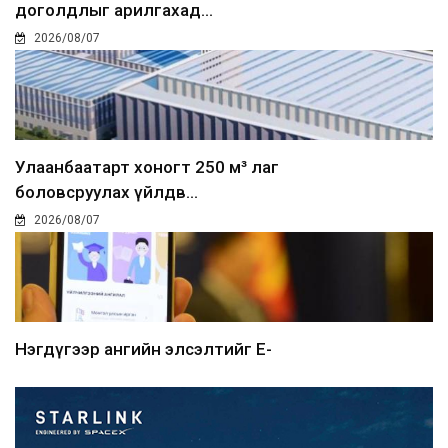
доголдлыг арилгахад...
2026/08/07
Улаанбаатарт хоногт 250 м³ лаг
боловсруулах үйлдв...
2026/08/07
Нэгдүгээр ангийн элсэлтийг E-
Mongolia-аар зохион б...
2026/08/07