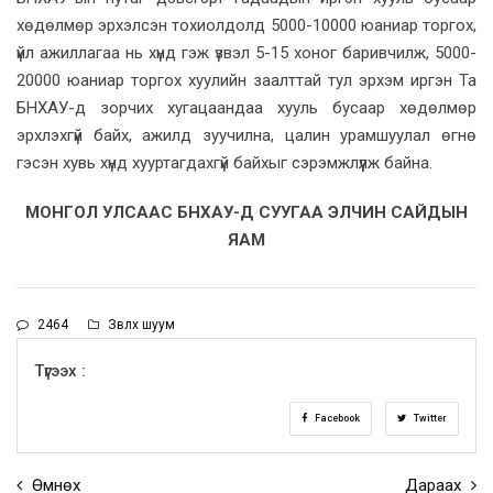
хөдөлмөр эрхэлсэн тохиолдолд 5000-10000 юаниар торгох,
үйл ажиллагаа нь хүнд гэж үзвэл 5-15 хоног баривчилж, 5000-
20000 юаниар торгох хуулийн заалттай тул эрхэм иргэн Та
БНХАУ-д зорчих хугацаандаа хууль бусаар хөдөлмөр
эрхлэхгүй байх, ажилд зуучилна, цалин урамшуулал өгнө
гэсэн хувь хүнд хууртагдахгүй байхыг сэрэмжлүүлж байна.
МОНГОЛ УЛСААС БНХАУ-Д СУУГАА ЭЛЧИН САЙДЫН
ЯАМ
2464
Зөвлөх шуум
Түгээх :
Facebook
Twitter
Өмнөх
Дараах