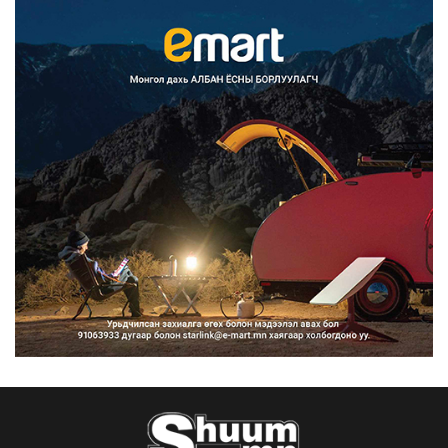
Францад иргэд рүү зөвшөөрөлгүй
сурталчилгааны дууд...
2026/08/07
Нийтийн тээврийн Ч:19А чиглэлийн
замналд түр хугац...
2026/08/07
Автомашины улсын дугаар сондгой