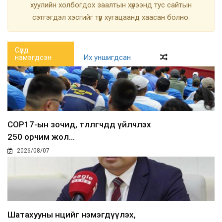
хуулийн холбогдох заалтын хүрээнд тус сайтын
сэтгэгдэл хэсгийг түр хугацаанд хаасан болно.
Сүүлд
нэмэгдсэн
Их уншигдсан
COP17-ын зочид, төлөөлөгчдөд үйлчлэх
250 орчим жол...
2026/08/07
Шатахууны нөөцийг нэмэгдүүлэх,