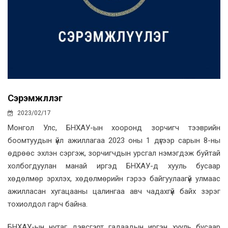
Сэрэмжлүүлэг
2023/02/17
Монгол Улс, БНХАУ-ын хооронд зорчигч тээврийн
боомтуудын үйл ажиллагаа 2023 оны 1 дүгээр сарын 8-ны
өдрөөс эхлэн сэргэж, зорчигчдын урсгал нэмэгдэж буйтай
холбогдуулан манай иргэд БНХАУ-д хууль бусаар
хөдөлмөр эрхлэх, хөдөлмөрийн гэрээ байгуулаагүй улмаас
ажилласан хугацааны цалингаа авч чадахгүй байх зэрэг
тохиолдол гарч байна.
БНХАУ-ын нутаг дэвсгэрт гадаадын иргэн хууль бусаар