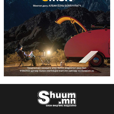
Францад иргэд рүү зөвшөөрөлгүй
сурталчилгааны дууд...
2026/08/07
Нийтийн тээврийн Ч:19А чиглэлийн
замналд түр хугац...
2026/08/07
Автомашины улсын дугаар сондгой
тоогоор төгссөн бо...
2026/08/07