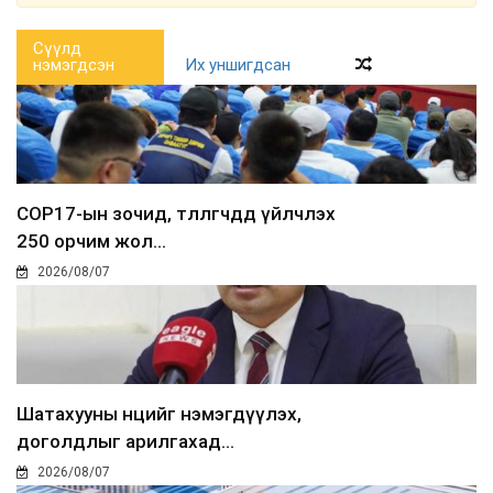
Сүүлд
нэмэгдсэн
Их уншигдсан
COP17-ын зочид, төлөөлөгчдөд үйлчлэх
250 орчим жол...
2026/08/07
Шатахууны нөөцийг нэмэгдүүлэх,
доголдлыг арилгахад...
2026/08/07