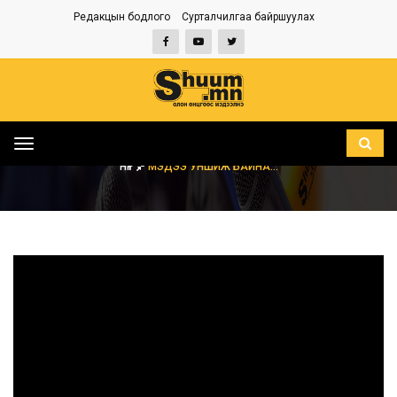
Редакцын бодлого
Сурталчилгаа байршуулах
Toggle
navigation
НҮҮР
МЭДЭЭ УНШИЖ БАЙНА...