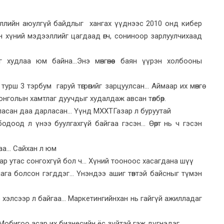
эллийн аюулгүй байдлыг хангах үүднээс 2010 онд кибер
н хүний мэдээллийг цагдаад өгч, сониноор зарлуулчихаад
худлаа юм байна...Энэ мөнгөнөөс баян үүрэн холбооны
урш 3 тэрбум гаруй төгрөгийг зарцуулсан... Аймаар их мөнгө
онголын хамтлаг дуучдыг худалдаж авсан төлбөр.
асан даа дарласан... Үүнд МХХТГазар л буруутай
доод л үнээ буулгахгүй байгаа гэсэн... Өөрт нь ч гэсэн
а... Сайхан л юм
G гар утас сонгохгүй бол ч... Хүний тооноос хасагдана шүү
ллага болсон гэгддэг... Үнэндээ ашиг төвтэй байсныг түмэн
э хэлсээр л байгаа... Маркетингийнхан нь гайгүй ажилладаг
 Мобигоо асар их бизнесийн ёс зүйтэй гэж дүгнэдэг