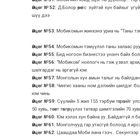
Өнцөг №52:
Д.Болор өөрөө ёс зүйтэй хүн байхыг үгүй
шүү дээ
Өнцөг №53:
Мобикомын жинхэнэ уриа нь “Таны тэмүү
Өнцөг №54:
Мобикомын тэмүүлэл таны халаас руу 
Өнцөг №55:
Бид ногоон бизнестээ үнэнч байх болно
Өнцөг №56:
“Мобиком” ноёлогч нь гэж үзвэл архи, 
шалгардаг нь аргагүй юм.
Өнцөг №57:
Монголын хүн амын талыг нь байлдан 
Өнцөг №58:
Чингис хааны ном дэлхийн шилдэг боло
юм чинь
Өнцөг №59:
Сүүлийн 5 жил 155 тэрбум төгрөгийг улсы
50 хувь, төсөвт төвлөрүүлэх татвар шимтгэлийн 70 х
Өнцөг №60:
Юм хэлэх хүн байна уу...Байдаггүй л б
Өнцөг №61:
Монголчууд гар утасгүй болоод л ирсэн
Өнцөг №62:
Цаашдаа Моби яана гээч... Секунтээр тоо