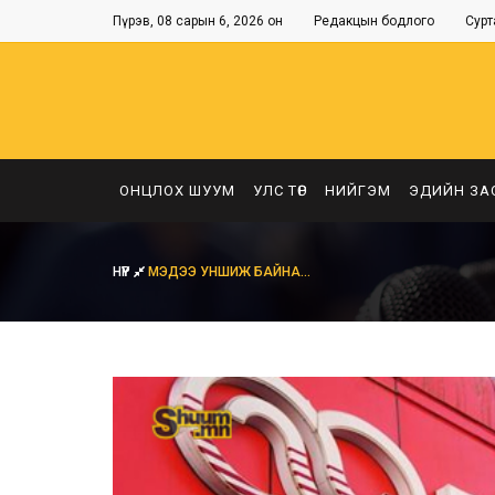
Пүрэв, 08 сарын 6, 2026 он
Редакцын бодлого
Сурт
ОНЦЛОХ ШУУМ
УЛС ТӨР
НИЙГЭМ
ЭДИЙН ЗА
НҮҮР
МЭДЭЭ УНШИЖ БАЙНА...