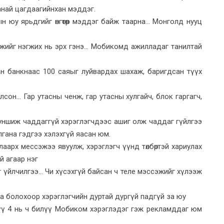
манай цагдаагийнхан мэддэг.
юу ярьдгийг өнгөтөөр мэддэг байж таарна... Монголд нууц
жийг нэгжих нь эрх гэнэ... Mобикомд ажилладаг танилтай
ан банкнаас 100 саяыг луйвардах шахаж, баригдсан түүх
он... Гар утасны ченж, гар утасны хулгайч, блок гаргагч,
ншиж чаддаггүй хэрэглэгчдээс ашиг олж чаддаг гүйлгээ
лгана гэдгээ хэлэхгүй яасан юм.
аарх мессэжээ явуулж, хэрэглэгч үүнд төлбөртэй хариулах
й агаар нэг
үйлчилгээ... Чи хүсэхгүй байсан ч теле мэссэжийг хүлээж
аа болохоор хэрэглэгчийн дуртай дургүй падгүй за юу
лүү 4 нь ч билүү Мобиком хэрэглэдэг гэж рекламддаг юм