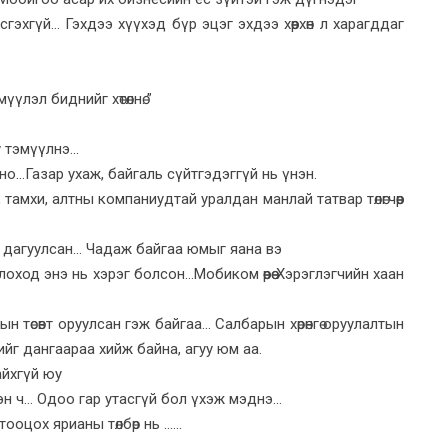
сгэхгүй... Гэхдээ хүүхэд бүр эцэг эхдээ хөөрхөн л харагддаг
лэл биднийг хөтөлнө..”
тэмүүлнэ...
...Газар ухаж, байгаль сүйтгэдэггүй нь үнэн.
тамхи, алтны компаниудтай уралдан манлай татвар төлөгчөөр
дагуулсан... Чадаж байгаа юмыг яана вэ
ход энэ нь хэрэг болсон…Мобиком өөрөө Хэрэглэгчийн хаан
н төсөвт оруулсан гэж байгаа... Салбарын хөрөнгө оруулалтын
увийг дангаараа хийж байна, агуу юм аа.
айхгүй юу
 ч... Одоо гар утасгүй бол үхэж мэднэ...
цох ярианы төлбөр нь ......