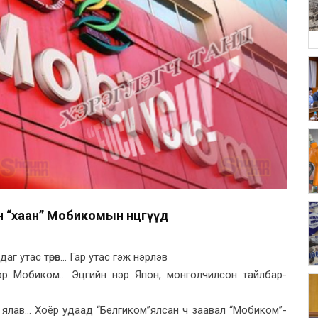
йн “хаан” Мобикомын өнцөгүүд
аг утас төрөв... Гар утас гэж нэрлэв
р Мобиком... Эцгийн нэр Япон, монголчилсон тайлбар-
лав... Хоёр удаад “Белгиком”ялсан ч заавал “Мобиком”-