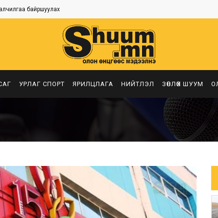
алчилгаа байршуулах
САГ
УРЛАГ СПОРТ
ЯРИЛЦЛАГА
НИЙТЛЭЛ
ЗӨВЛӨХ ШУУМ
О