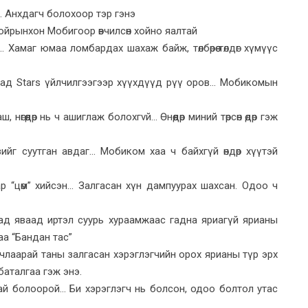
. Анхдагч болохоор тэр гэнэ
 ойрынхон Мобигоор өвчилсөн хойно яалтай
. Хамаг юмаа ломбардах шахаж байж, төлбөрөө төлдөг хүмүүс
д Stars үйлчилгээгээр хүүхдүүд рүү оров... Мобикомын
ш, нөгөөдөр нь ч ашиглаж болохгvй... Өнөөдөр миний төрсөн өдөр гэж
г суутган авдаг... Мобиком хаа ч байхгүй өндөр хүүтэй
р “цөм” хийсэн... Залгасан хүн дампуурах шахсан. Одоо ч
ад яваад иртэл суурь хураамжаас гадна яриагүй ярианы
саа “Бандан тас”
члаарай таны залгасан хэрэглэгчийн орох ярианы түр эрх
баталгаа гэж энэ.
тай болоорой... Би хэрэглэгч нь болсон, одоо болтол утас