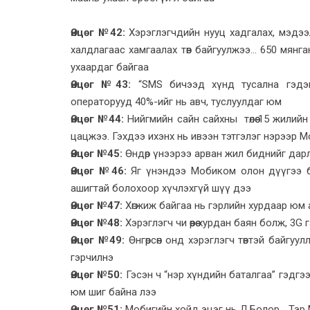
Өнцөг №42:
Хэрэглэгчдийн нууц хадгалах, мэдэ
халдлагаас хамгаалах төв байгуулжээ… 650 мянга
ухаардаг байгаа
Өнцөг №43:
“SMS бичээд хүнд тусална гэдэг 
операторууд 40%-ийг нь авч, туслуулдаг юм
Өнцөг №44:
Нийгмийн сайн сайхны төлөө 15 жилийн т
цацжээ. Гэхдээ ихэнх нь ивээн тэтгэлэг нэрээр М
Өнцөг №45:
Өндөр үнээрээ арван жил биднийг дарл
Өнцөг №46:
Яг үнэндээ Мобиком олон дүүгээ бо
ашигтай болохоор хүчлэхгүй шүү дээ
Өнцөг №47:
Хөгжиж байгаа нь гэрлийн хурдаар юм а
Өнцөг №48:
Хэрэглэгч чи өөрөө хурдан баян болж, 3
Өнцөг №49:
Өнгөрсөн онд хэрэглэгч төвтэй байгуу
гэрчилнэ
Өнцөг №50:
Гэсэн ч “нэр хүндийн баталгаа” гэдгэ
юм шиг байна лээ
Өнцөг №51:
Мобигийн хойд эцэг нь Д.Болор... Тэр