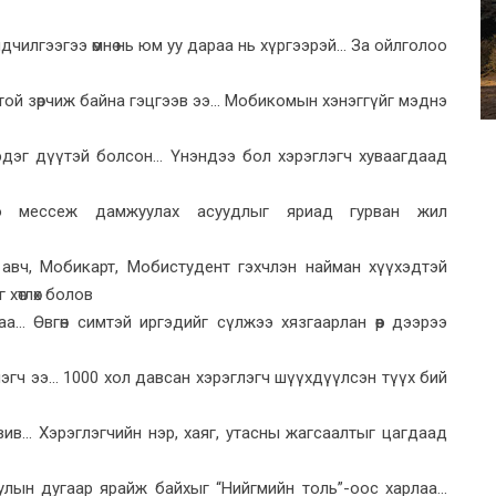
илгээгээ өмнө нь юм уу дараа нь хүргээрэй... За ойлголоо
той зөрчиж байна гэцгээв ээ... Мобикомын хэнэггүйг мэднэ
дэг дүүтэй болсон... Үнэндээ бол хэрэглэгч хуваагдаад
 мессеж дамжуулах асуудлыг яриад гурван жил
авч, Мобикарт, Мобистудент гэхчлэн найман хүүхэдтэй
хөтлөх болов
... Өвгөн симтэй иргэдийг сүлжээ хязгаарлан өөр дээрээ
эглэгч ээ... 1000 хол давсан хэрэглэгч шүүхдүүлсэн түүх бий
ив... Хэрэглэгчийн нэр, хаяг, утасны жагсаалтыг цагдаад
ын дугаар ярайж байхыг “Нийгмийн толь”-оос харлаа...