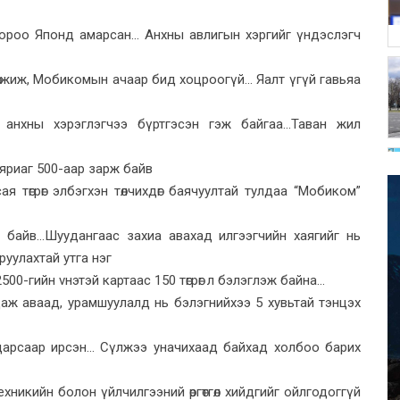
роо Японд амарсан... Анхны авлигын хэргийг үндэслэгч
жиж, Мобикомын ачаар бид хоцроогүй... Яалт үгүй гавьяа
анхны хэрэглэгчээ бүртгэсэн гэж байгаа...Таван жил
 яриаг 500-аар зарж байв
 төгрөг элбэгхэн төлчихдөг баячуултай тулдаа “Мобиком”
ж байв...Шуудангаас захиа авахад илгээгчийн хаягийг нь
аруулахтай утга нэг
00-гийн vнэтэй картаас 150 төгрөг л бэлэглэж байна...
алдаж аваад, урамшуулалд нь бэлэгнийхээ 5 хувьтай тэнцэх
рсаар ирсэн... Сүлжээ уначихаад байхад холбоо барих
хникийн болон үйлчилгээний өргөтгөл хийдгийг ойлгодоггүй