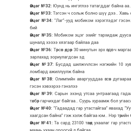
Өнцөг №32:
Юунд нь ингэтлээ татагддаг байна аа..
Өнцөг №33:
Тэгсэн ч сольж болно шүү дээ... Хавь
Өнцөг №34:
"Лаг"-ууд мобиком хэрэглэдэг гэсэн..
бий
Өнцөг №35:
Мобиком эцэг эхийг тархидаж дуусаа
шуналд хэзээ хязгаар байлаа даа
Өнцөг №36:
Төрсөн өдрөөр 30 минутын эрх өгдөг ч маргаа
зарлахад зориулагдсан эд
Өнцөг №37:
Бусдад шилжvvлсэн нэгжийн 10 хувий
ломбард ажиллуулж байна
Өнцөг №38:
Олимпийн аваргууддаа өгсөн дугаараа
гэсэн хэвээрээ гэнэлээ
Өнцөг №39:
Сарын эхэнд утсаа унтраагаад гада
төлбөр гарчихдаг байгаа... Суурь хураамж бол угаа
Өнцөг №40:
“Гадаадад гар утастайгаа” явахад “Уу
хаагдсан байна” гэж хэлж байгаа юм... Нэр төрийн 
Өнцөг №41:
Та сард 23100 төлөөд ухаалаг гар утас
маань ухаан ороогүй л байгаа