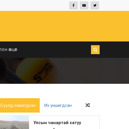
ЛОН ӨНЦӨГ
Сүүлд нэмэгдсэн
Их уншигдсан
Улсын чанартай хатуу