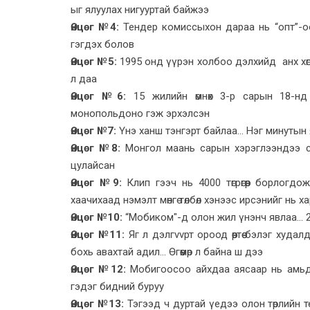
ыг ялуулах нигууртай байжээ
Өнцөг №4:
Тендер комиссыхон дараа нь “опт”-оо
гэгдэх болов
Өнцөг №5:
1995 онд үүрэн холбоо дэлхийд анх хөг
л даа
Өнцөг №6:
15 жилийн өмнөх 3-р сарын 18-нд 
монопольдоно гэж эрхэлсэн
Өнцөг №7:
Үнэ ханш тэнгэрт байлаа... Нэг минутын
Өнцөг №8:
Монгол маань сарын хэрэглээндээ сая
цулайсан
Өнцөг №9:
Клип гээч нь 4000 төгрөгөөр борлогдо
хаачихаад нэмэлт мөнгө төлбөл хэнээс ирсэнийг нь х
Өнцөг №10:
“Мобиком"-д олон жил үнэнч явлаа... 25
Өнцөг №11:
Яг л дэлгvvрт ороод өөртөө бэлэг худ
бохь авахтай адил... Өгөөмөр л байна ш дээ
Өнцөг №12:
Мобигоосоо айхдаа аясаар нь амьда
гэдэг бидний буруу
Өнцөг №13:
Тэгээд ч дуртай үедээ олон төрлийн те