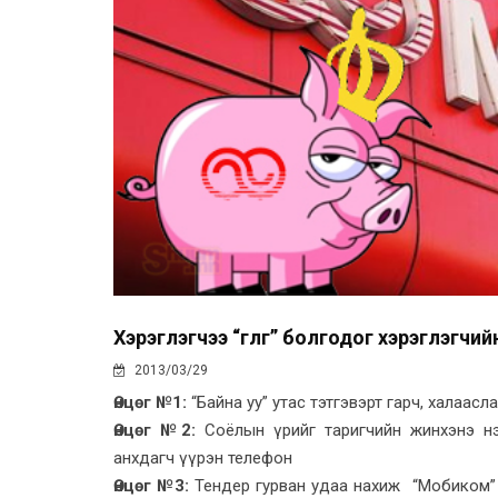
Хэрэглэгчээ “гөлөг” болгодог хэрэглэгчи
2013/03/29
Өнцөг №1:
“Байна уу” утас тэтгэвэрт гарч, халааслад
Өнцөг №2:
Соёлын үрийг таригчийн жинхэнэ нэ
анхдагч үүрэн телефон
Өнцөг №3:
Тендер гурван удаа нахиж “Мобиком” я