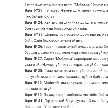
Төрийн өндөрлөгүүд юу ярьдгийг “Мобиком” болон 
Өнцөг №23:
Тэгэхээр Япончууд ч манай томчуулын 
гэж байдаг билүү
Өнцөг №24:
Хэн дуртай хүнийхээ дуудлага, мессе
бол түүнтэй маш болгоомжтой харьц
Өнцөг №25:
Дорнод руу томилогдсон нөхөр нь Ха
бий... Сайн боловсон хүчинтэй шүү
Өнцөг №26:
Гэсэн ч олон хүний амьдралд дэм болс
бусдад дамлагч гээд олон мэргэжил гараагүй юу
Өнцөг №27:
Харин “Мобиком” корпораци мессэж у
ухаантай... Нэмэлт үйлчилгээ хэрэглэхгүй бол хаа
Өнцөг №28:
Ямар нэгэн компани үйлчилгээний тал
нь тухайн компани таны халаасыг суйлж байгаата
Өнцөг №29:
Мобигийн шинэ хүүхэд теле маркетинг 
авахаас аргагүй.
Өнцөг №30:
Яагаад гэвэл мобиком мөнгөө хийж байг
Өнцөг №31:
Гар утастай 5 хүн тутмын 3 нь ч би
байна лээ... Үнэн шүү тэр бол