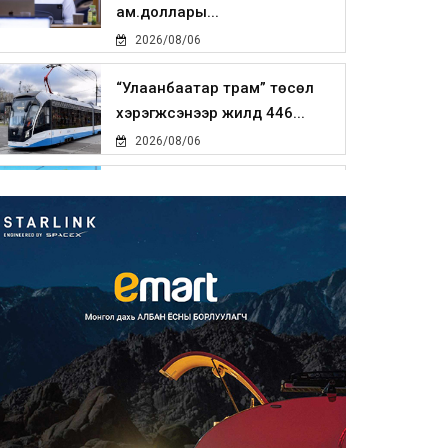
ам.доллары...
2026/08/06
“Улаанбаатар трам” төсөл
хэрэгжсэнээр жилд 446...
2026/08/06
Автомашины улсын дугаар
тэгш тоогоор төгссөн бол ө...
2026/08/06
Улаанбаатарт өдөртөө 29 хэм
дулаан
2026/08/06
Прокурорын байгууллага
өнгөрсөн долоо хоногт 29,44...
2026/08/05