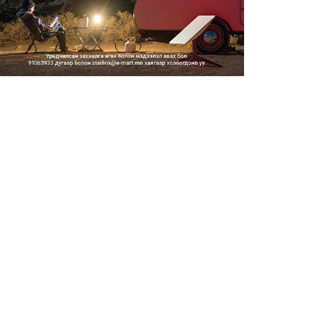
Тэгш, сондгойгоор замын
хөдөлгөөнд оролцох зохицуу...
2026/08/05
Тэгш, сондгойгоор хөдөлгөөнд
оролцуулах зохицуулал...
2026/08/05
Усны ослоор 59 хүн амь насаа
алджээ
2026/08/05
Гадаадын гэр бүлд үрчлэгдсэн
хүүхдүүд танилцах аял...
2026/08/05