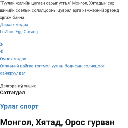
“Туулай жилийн цагаан сарыг угтъя” Монгол, Хятадын сар
шинийн соёлын солилцооны цуврал арга хэмжээний хүрээнд
хүргэж байна.
Дараах мэдээ
LuZhou Egg Carving
Өмнөх мэдээ
Өглөөний цайгаа тогтмол уух нь бодисын солилцоог
сайжруулдаг
Дэлгэрэнгүй унших
Сэтгэгдэл
Урлаг спорт
Монгол, Хятад, Орос гурван