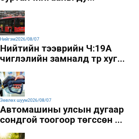
Нийгэм
2026/08/07
Нийтийн тээврийн Ч:19А
чиглэлийн замналд түр хуг...
Зөвлөх шуум
2026/08/07
Автомашины улсын дугаар
сондгой тоогоор төгссөн ...