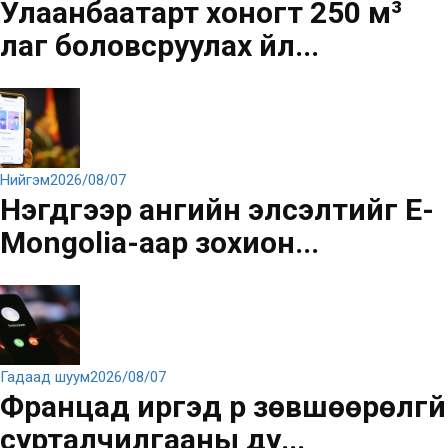
Улаанбаатарт хоногт 250 м³
лаг боловсруулах үйл...
Нийгэм
2026/08/07
Нэгдүгээр ангийн элсэлтийг E-
Mongolia-аар зохион...
Гадаад шуум
2026/08/07
Францад иргэд рүү зөвшөөрөлгүй
сурталчилгааны ду...