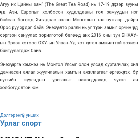
Агуу их Цайны зам" (The Great Tea Road) нь 17-19 дүгээр зууны
үед Ази, Европыг холбосон худалдааны гол замуудын нэг
байсан бөгөөд Хятадаас эхлэн Монголын тал нутгаар дайрч
Орос руу хүрдэг байв. Энэхүү авто ралли нь уг түүхэн замыг орчин үед
сэргээн сануулах зорилготой бөгөөд анх 2016 оны зун БНХАУ-
ын Эрээн хотоос ОХУ-ын Улаан-Үд хот хүртэл амжилттай зохион
байгуулагдаж байв.
Энэхүү арга хэмжээ нь Монгол Улсыг олон улсад сурталчлах, хил
дамнасан аялал жуулчлалын хамтын ажиллагааг өргөжүүлэх, бүс
нутгийн жуулчдын урсгалыг нэмэгдүүлэхэд чухал ач
холбогдолтой юм.
Дэлгэрэнгүй унших
Урлаг спорт