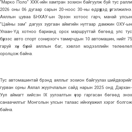
"Марко Поло" ХХК-ийн хамтран зохион байгуулж буй тус ралли
2026 оны 06 дугаар сарын 20-ноос 30-ны өдрүүдэд үргэлжилнэ.
Аяллын цуваа БНХАУ-ын Эрээн хотоос гарч, манай улсын
"Цайны зам" дагуух зургаан аймгийн нутгаар дамжин ОХУ-ын
Улаан-Үд хотноо барианд орох маршруттай бөгөөд улс тус
бүрээс авто спорт сонирхогч тамирчдын 10 автомашин, нийт 75
гаруй хүн бүхий аяллын баг, хэвлэл мэдээллийн төлөөлөл
оролцож байна.
Тус автомашинтай брэнд аяллыг зохион байгуулах шийдвэрийг
гурван орны Аялал жуулчлалын сайд нарын 2025 онд Дархан-
Уул аймагт хийсэн IX уулзалтын үеэр гаргасан бөгөөд энэхүү
санаачилгыг Монголын улсын талаас ийнхүү ажил хэрэг болгож
байна.