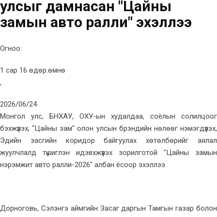
улсыг дамнасан "Цайны
замын авто ралли" эхэллээ
Огноо:
1 сар 16 өдөр.өмнө
,
2026/06/24
Монгол улс, БНХАУ, ОХУ-ын худалдаа, соёлын солилцоог
бэхжүүлэх, "Цайны зам" олон улсын брэндийн нөлөөг нэмэгдүүлэх,
Эдийн засгийн коридор байгуулах хөтөлбөрийг аялал
жуулчлалд түшиглэн идэвхжүүлэх зорилготой "Цайны замын
нэрэмжит авто ралли-2026" албан ёсоор эхэллээ.
Дорноговь, Сэлэнгэ аймгийн Засаг даргын Тамгын газар болон