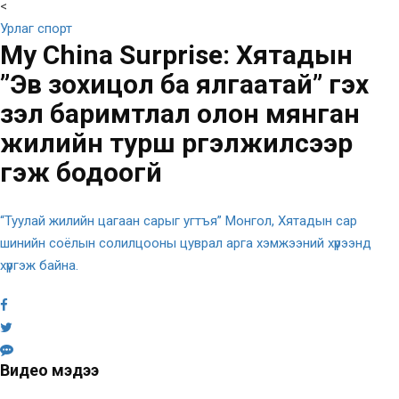
<
Урлаг спорт
My China Surprise: Хятадын
”Эв зохицол ба ялгаатай” гэх
үзэл баримтлал олон мянган
жилийн турш үргэлжилсээр
гэж бодоогүй
“Туулай жилийн цагаан сарыг угтъя” Монгол, Хятадын сар
шинийн соёлын солилцооны цуврал арга хэмжээний хүрээнд
хүргэж байна.
Видео мэдээ