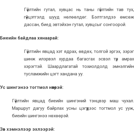
Гүйлтийн гутал, хувцас нь таны гүйлтийн тав тух,
гүйцэтгэлд шууд нөлөөлдөг. Бэлтгэлдээ өмсөж
дассан, биед эвтэйхэн гутал, хувцсыг сонгоорой.
Биеийн байдлаа хянаарай:
Гүйлтийн явцад хэт ядрах, өвдөх, толгой эргэх, зэрэг
шинж илэрвэл хурдаа багасгах эсвэл түр амрах
хэрэгтэй. Шаардлагатай тохиолдолд эмнэлгийн
тусламжийн цэгт хандана уу.
Ус шингэнээ тогтмол нөхөөрэй:
Гүйлтийн явцад биеийн шингэний тэнцвэр маш чухал.
Маршрут дагуу байрлах усны цэгүүдээс тогтмол ус ууж,
биеийн шингэнээ нөхөөрэй.
Зөв хэмнэлээр эхлээрэй: