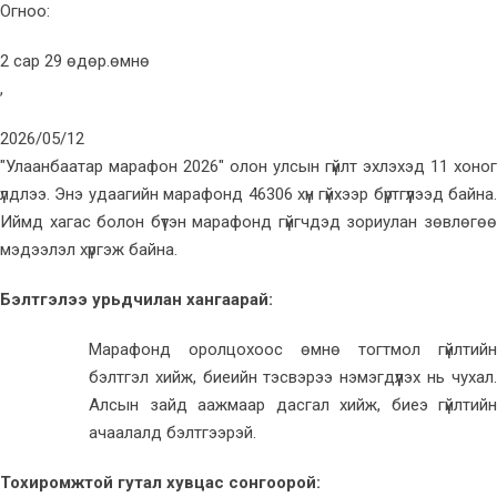
Огноо:
2 сар 29 өдөр.өмнө
,
2026/05/12
"Улаанбаатар марафон 2026" олон улсын гүйлт эхлэхэд 11 хоног
үлдлээ. Энэ удаагийн марафонд 46306 хүн гүйхээр бүртгүүлээд байна.
Иймд хагас болон бүтэн марафонд гүйгчдэд зориулан зөвлөгөө
мэдээлэл хүргэж байна.
Бэлтгэлээ урьдчилан хангаарай:
Марафонд оролцохоос өмнө тогтмол гүйлтийн
бэлтгэл хийж, биеийн тэсвэрээ нэмэгдүүлэх нь чухал.
Алсын зайд аажмаар дасгал хийж, биеэ гүйлтийн
ачаалалд бэлтгээрэй.
Тохиромжтой гутал хувцас сонгоорой: