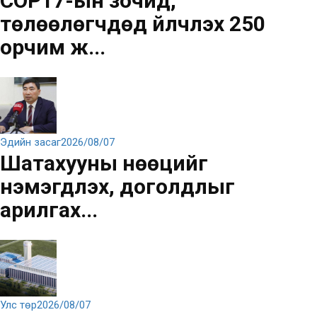
COP17-ын зочид,
төлөөлөгчдөд үйлчлэх 250
орчим ж...
Эдийн засаг
2026/08/07
Шатахууны нөөцийг
нэмэгдүүлэх, доголдлыг
арилгах...
Улс төр
2026/08/07