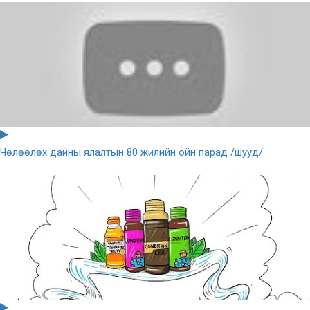
Чөлөөлөх дайны ялалтын 80 жилийн ойн парад /шууд/