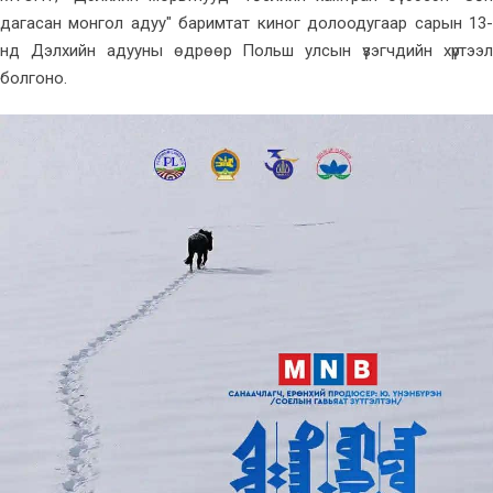
дагасан монгол адуу" баримтат киног долоодугаар сарын 13-
нд Дэлхийн адууны өдрөөр Польш улсын үзэгчдийн хүртээл
болгоно.