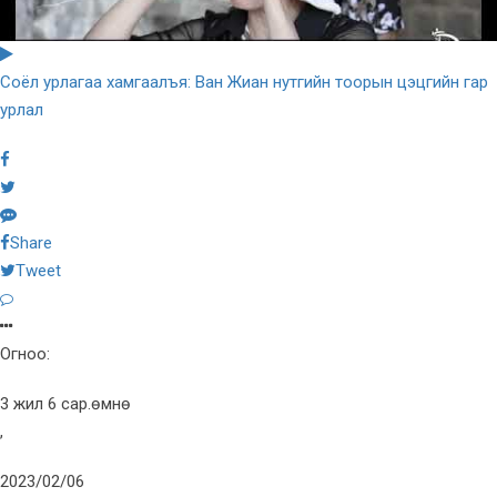
Соёл урлагаа хамгаалъя: Ван Жиан нутгийн тоорын цэцгийн гар
урлал
Share
Tweet
Огноо:
3 жил 6 сар.өмнө
,
2023/02/06