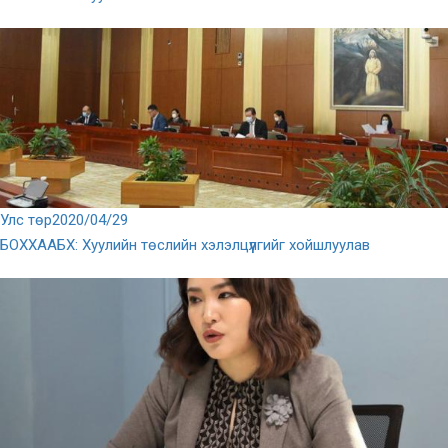
Улс төр
2020/04/29
БОХХААБХ: Хуулийн төслийн хэлэлцүүлгийг хойшлуулав