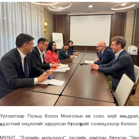
Уулзалтаар Польш болон Монголын өв соёл, ахуй амьдрал,
үндэстний онцлогийг харуулсан бүтээлүүдийг солилцохоор боллоо.
МҮОНТ, "Дэлхийн морьтнууд" төслийн хамтран бүтээсэн "Зөн