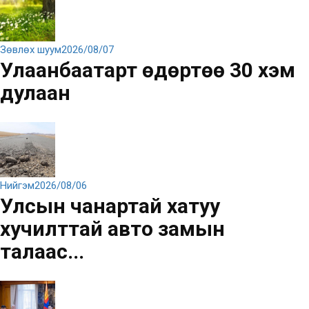
Зөвлөх шуум
2026/08/07
Улаанбаатарт өдөртөө 30 хэм
дулаан
Нийгэм
2026/08/06
Улсын чанартай хатуу
хучилттай авто замын
талаас...