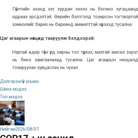
Гүйлтийн эхэнд хэт хурдан эхлэх нь богино хугацаанд
ядраах эрсдэлтэй. Өөрийн бэлтгэлд тохирсон тогтвортой
хэмнэлийг барих нь барианд амжилттай хүрэхэд тусална.
Цаг агаарын нөхцөлд тааруулж бэлдээрэй:
Нартай өдөр гүйх үед нарны тос түрхэх, малгай өмсөх зэрэг
нь биеэ хамгаалахад тусална. Цаг агаарын нөхцөлд
тохируулан хувцаслах нь чухал.
Дэлгэрэнгүй унших
Шинэ мэдээ
Топ мэдээ
Нийгэм
2026/08/07