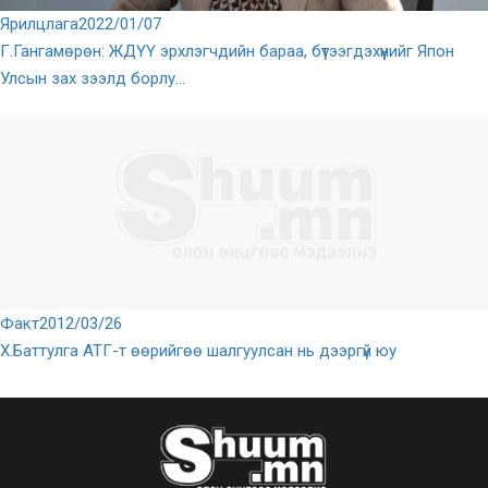
Ярилцлага
2022/01/07
Г.Гангамөрөн: ЖДҮҮ эрхлэгчдийн бараа, бүтээгдэхүүнийг Япон
Улсын зах зээлд борлу...
Факт
2012/03/26
Х.Баттулга АТГ-т өөрийгөө шалгуулсан нь дээргүй юу