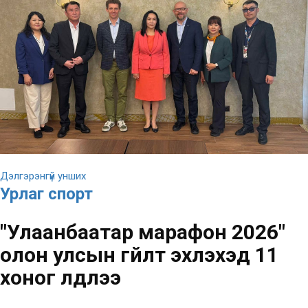
Дэлгэрэнгүй унших
Урлаг спорт
"Улаанбаатар марафон 2026"
олон улсын гүйлт эхлэхэд 11
хоног үлдлээ