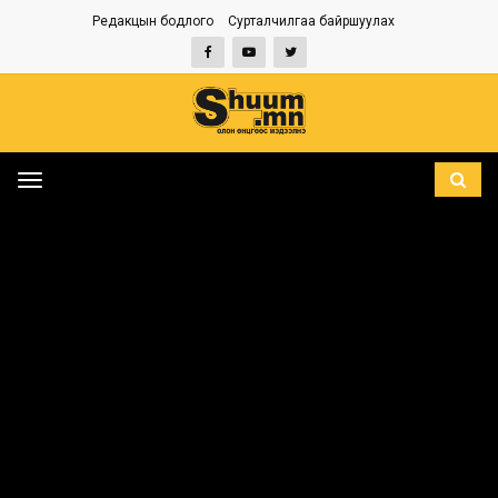
Редакцын бодлого
Сурталчилгаа байршуулах
Toggle
navigation