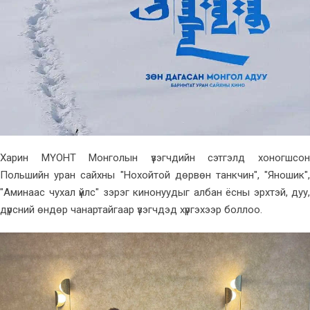
Харин МҮОНТ Монголын үзэгчдийн сэтгэлд хоногшсон
Польшийн уран сайхны "Нохойтой дөрвөн танкчин", "Яношик",
"Аминаас чухал үйлс" зэрэг кинонуудыг албан ёсны эрхтэй, дуу,
дүрсний өндөр чанартайгаар үзэгчдэд хүргэхээр боллоо.