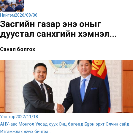
Нийгэм
2026/08/06
Засгийн газар энэ оныг
дуустал санхүүгийн хэмнэл...
Санал болгох
Улс төр
2022/11/18
АНУ-аас Монгол Улсад суух Онц бөгөөд Бүрэн эрхт Элчин сайд
Итгэмжлэх жуух бичгээ...