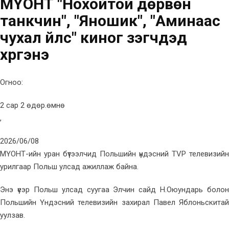
МҮОНТ "Нохойтой дөрвөн
танкчин", "Яношик", "Аминаас
чухал үйлс" киног үзэгчдэд
хүргэнэ
Огноо:
2 сар 2 өдөр.өмнө
,
2026/06/08
МҮОНТ-ийн уран бүтээлчид Польшийн үндэсний TVP телевизийн
урилгаар Польш улсад ажиллаж байна.
Энэ үеэр Польш улсад суугаа Элчин сайд Н.Оюундарь болон
Польшийн Үндэсний телевизийн захирал Павел Яблоньскитай
уулзав.