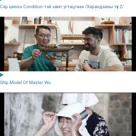
Сар шинээ Condition-тэй хамт угтацгаая /Харандааны түүх 2/
Ship Model Of Master Wu