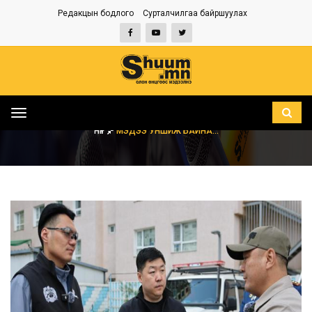
Редакцын бодлого
Сурталчилгаа байршуулах
Toggle
navigation
НҮҮР
МЭДЭЭ УНШИЖ БАЙНА...