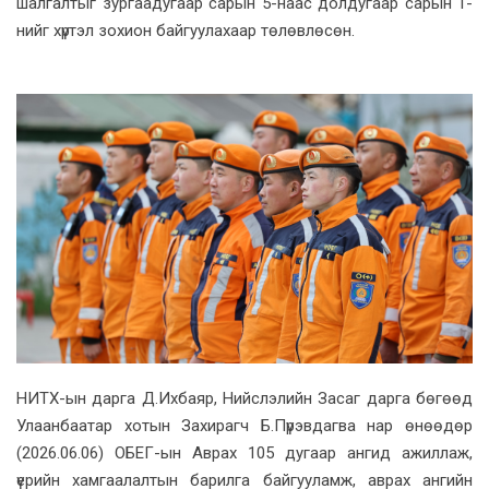
шалгалтыг зургаадугаар сарын 5-наас долдугаар сарын 1-
нийг хүртэл зохион байгуулахаар төлөвлөсөн.
НИТХ-ын дарга Д.Ихбаяр, Нийслэлийн Засаг дарга бөгөөд
Улаанбаатар хотын Захирагч Б.Пүрэвдагва нар өнөөдөр
(2026.06.06) ОБЕГ-ын Аврах 105 дугаар ангид ажиллаж,
үерийн хамгаалалтын барилга байгууламж, аврах ангийн