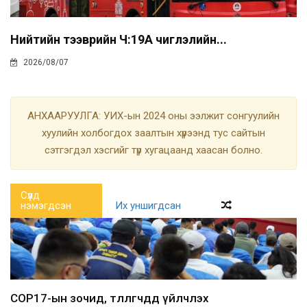
Нийтийн тээврийн Ч:19А чиглэлийн...
2026/08/07
АНХААРУУЛГА: УИХ-ын 2024 оны ээлжит сонгуулийн
хуулийн холбогдох заалтын хүрээнд тус сайтын
сэтгэгдэл хэсгийг түр хугацаанд хаасан болно.
Сүүлд
нэмэгдсэн
Их уншигдсан
COP17-ын зочид, төлөөлөгчдөд үйлчлэх