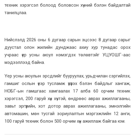
техник хэрэгсэл болоод боловсон хүчний бэлэн байдалтай
танилцлаа.
Нийслэлд 2026 оны 6 дугаар сарын эцсээс 8 дугаар сарыг
дуустал олон жилийн дунджаас ахиу хур тунадас орох
учраас үер усны аюул нэмэгдэх төлөвтэйг УЦУОШГ-аас
мэдээллээд байна.
Үер усны аюулын эрсдлийг бууруулах, урьдчилан сэргийлэх,
гамшиг ослын үеэр тусламж үзүүлэх бэлэн байдлыг хангаж,
НОБГ-ын гамшгаас хамгаалах 17 алба 60 орчим техник
хэрэгсэл, 200 гаруй хүн хүчтэй, өндрөөс аврах ажиллагааны,
завьт эргүүлийн, хот дотор аврах ажиллагааны, эмнэлгийн
автомашин, мөн тусгай зориулалтын мэргэжлийн 12 анги,
100 гаруй техник болон 500 орчим хүн ажиллаж байгаа юм.