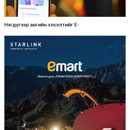
Нэгдүгээр ангийн элсэлтийг E-
Mongolia-аар зохион б...
2026/08/07
Францад иргэд рүү зөвшөөрөлгүй
сурталчилгааны дууд...
2026/08/07