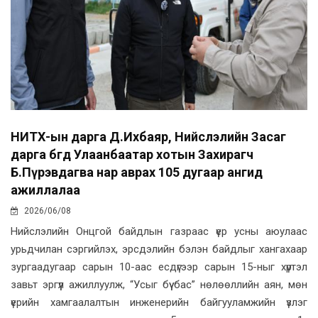
НИТХ-ын дарга Д.Ихбаяр, Нийслэлийн Засаг
дарга бөгөөд Улаанбаатар хотын Захирагч
Б.Пүрэвдагва нар аврах 105 дугаар ангид
ажиллалаа
2026/06/08
Нийслэлийн Онцгой байдлын газраас үер усны аюулаас
урьдчилан сэргийлэх, эрсдэлийн бэлэн байдлыг хангахаар
зургаадугаар сарын 10-аас есдүгээр сарын 15-ныг хүртэл
завьт эргүүл ажиллуулж, “Усыг бүү бас” нөлөөллийн аян, мөн
үерийн хамгаалалтын инженерийн байгууламжийн үзлэг