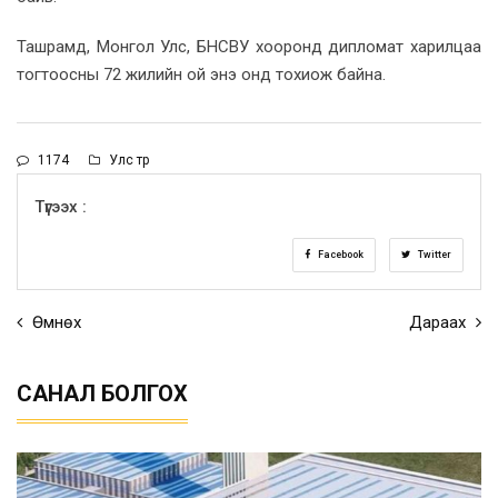
Ташрамд, Монгол Улс, БНСВУ хооронд дипломат харилцаа
тогтоосны 72 жилийн ой энэ онд тохиож байна.
1174
Улс төр
Түгээх :
Facebook
Twitter
Өмнөх
Дараах
САНАЛ БОЛГОХ