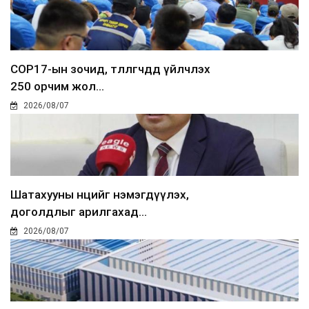
COP17-ын зочид, төлөөлөгчдөд үйлчлэх
250 орчим жол...
2026/08/07
Шатахууны нөөцийг нэмэгдүүлэх,
доголдлыг арилгахад...
2026/08/07