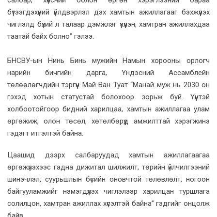
бүтээгдэхүүний үйлдвэрлэл дэх хамтын ажиллагааг бэхжүүлэх
чиглэлд бүхий л талаар дэмжлэг үзүүлэн, хамтран ажиллахдаа
таатай байх болно” гэлээ.
БНСВУ-ын Нинь Бинь мужийн Намын хорооны орлогч
нарийн бичгийн дарга, Үндэсний Ассамблейн
төлөөлөгчдийн тэргүүн Май Ван Туат “Манай муж нь 2030 он
гэхэд хотын статустай болохоор зорьж буй. Үүнтэй
холбоотойгоор бидний харилцаа, хамтын ажиллагаа улам
өргөжиж, олон төсөл, хөтөлбөрүүд амжилттай хэрэгжинэ
гэдэгт итгэлтэй байна.
Цаашид дээрх салбаруудад хамтын ажиллагаагаа
өргөжүүлэхээс гадна дижитал шилжилт, төрийн үйлчилгээний
шинэчлэл, суурьшлын бүсийн оновчтой төлөвлөлт, ногоон
байгууламжийг нэмэгдүүлэх чиглэлээр харилцан туршлага
солилцон, хамтран ажиллах хүсэлтэй байна” гэдгийг онцолж
байв.