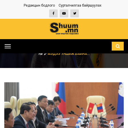
Редакцын бодлого
Сурталчилгаа байршуулах
Toggle
navigation
НҮҮР
МЭДЭЭ УНШИЖ БАЙНА...