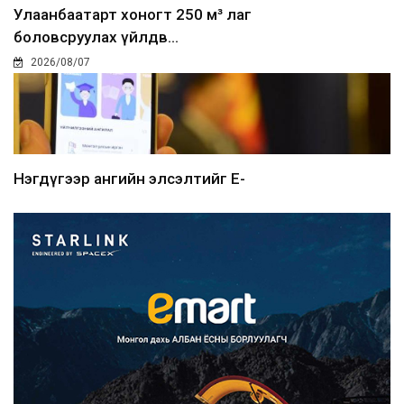
Улаанбаатарт хоногт 250 м³ лаг
боловсруулах үйлдв...
2026/08/07
Нэгдүгээр ангийн элсэлтийг E-
Mongolia-аар зохион б...
2026/08/07
Францад иргэд рүү зөвшөөрөлгүй
сурталчилгааны дууд...
2026/08/07