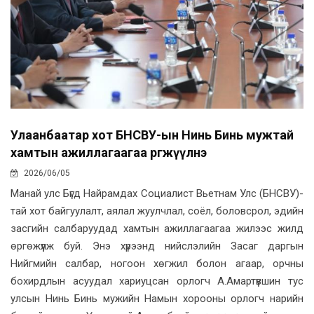
Улаанбаатар хот БНСВУ-ын Нинь Бинь мужтай
хамтын ажиллагаагаа өргөжүүлнэ
2026/06/05
Манай улс Бүгд Найрамдах Социалист Вьетнам Улс (БНСВУ)-
тай хот байгуулалт, аялал жуулчлал, соёл, боловсрол, эдийн
засгийн салбаруудад хамтын ажиллагаагаа жилээс жилд
өргөжүүлж буй. Энэ хүрээнд нийслэлийн Засаг даргын
Нийгмийн салбар, ногоон хөгжил болон агаар, орчны
бохирдлын асуудал хариуцсан орлогч А.Амартүвшин тус
улсын Нинь Бинь мужийн Намын хорооны орлогч нарийн