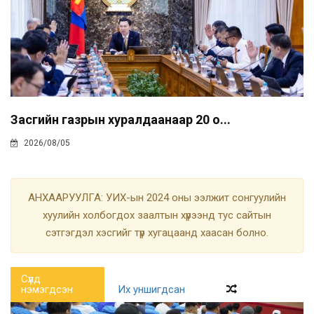
Засгийн газрын хуралдаанаар 20 о...
2026/08/05
АНХААРУУЛГА: УИХ-ын 2024 оны ээлжит сонгуулийн
хуулийн холбогдох заалтын хүрээнд тус сайтын
сэтгэгдэл хэсгийг түр хугацаанд хаасан болно.
Сүүлд
нэмэгдсэн
Их уншигдсан