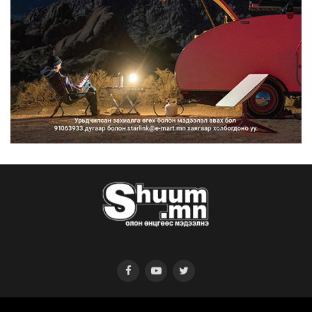
Нийтийн тээврийн Ч:19А чиглэлийн
замналд түр хугац...
2026/08/07
Автомашины улсын дугаар сондгой
тоогоор төгссөн бо...
2026/08/07