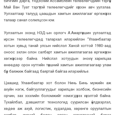
бичгийн дарга, Үндэсний Ассамблейн төлөөлөгчдийн тэргүүн
Май Ван Туат тэргүүтэй төлөөлөгчдийг хүлээн авч уулзлаа.
Уулзалтаар талууд цаашдын хамтын ажиллагааг өргөжүүлэх
талаар санал солилцсон юм.
Уулзалтын эхэнд НЗД-ын орлогч А.Амартүвшин уулзалтад
ирсэн төлөөлөгчдөд талархал илэрхийлэн “Улаанбаатар
хотын хувьд танай улсын нийслэл Ханой хоттой 1980-аад
оноос эхлэн олон салбарт хамтын ажиллагаагаа өргөжүүлэн
хөгжүүлсээр байна. Нийслэл хотуудын энэхүү харилцаа
өнөөдөр орон нутгийн түвшний хамтын ажиллагаагаар улам
бүр баяжиж байгаад баяртай байгаа илэрхийлье.
Цаашид Улаанбаатар хот болон Нинь Бинь мужийн аж
ахуйн нэгж, байгууллагуудыг харилцан холбож, бизнесийн
орчин, зах зээлийн боломжийг нэмэгдүүлэх хүсэлтэй байна.
Тухайлбал, дэвшилтэт технологид суурилсан үйлдвэрлэл,
хөдөө аж ахуй, логистик, худалдаа, хөрөнгө оруулалтын
салбар, хүнсний болон өргөн хэрэглээний бараа