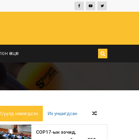
ЛОН ӨНЦӨГ
Сүүлд нэмэгдсэн
Их уншигдсан
COP17-ын зочид,