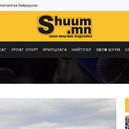
рталчилгаа байршуулах
САГ
УРЛАГ СПОРТ
ЯРИЛЦЛАГА
НИЙТЛЭЛ
ЗӨВЛӨХ ШУУМ
О