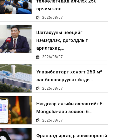
төлөөлөгчдөд үйлчлэх 250
орчим жол...
2026/08/07
Шатахууны нөөцийг
нэмэгдүүлэх, доголдлыг
арилгахад...
2026/08/07
Улаанбаатарт хоногт 250 м³
лаг боловсруулах үйлдв...
2026/08/07
Нэгдүгээр ангийн элсэлтийг E-
Mongolia-аар зохион б...
2026/08/07
Францад иргэд рүү зөвшөөрөлгүй