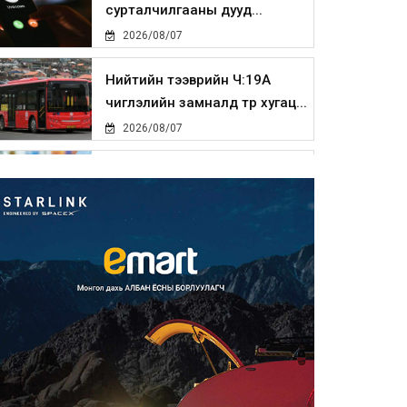
сурталчилгааны дууд...
2026/08/07
Нийтийн тээврийн Ч:19А
чиглэлийн замналд түр хугац...
2026/08/07
Автомашины улсын дугаар
сондгой тоогоор төгссөн бо...
2026/08/07
Улаанбаатарт өдөртөө 30 хэм
дулаан
2026/08/07
Улсын чанартай хатуу
хучилттай авто замын талаас
и...