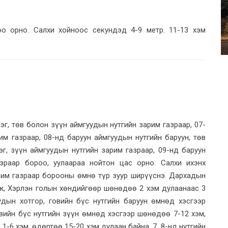
о орно. Салхи хойноос секундэд 4-9 метр. 11-13 хэм
эг, төв болон зүүн аймгуудын нутгийн зарим газраар, 07-
м газраар, 08-нд баруун аймгуудын нутгийн баруун, төв
г, зүүн аймгуудын нутгийн зарим газраар, 09-нд баруун
зраар бороо, уулаараа нойтон цас орно. Салхи ихэнх
арим газраар борооны өмнө түр зуур ширүүснэ. Дархадын
рэлж, Хэрлэн голын хөндийгөөр шөнөдөө 2 хэм дулаанаас 3
удын хотгор, говийн бүс нутгийн баруун өмнөд хэсгээр
вийн бүс нутгийн зүүн өмнөд хэсгээр шөнөдөө 7-12 хэм,
1-6 хэм, өдөртөө 15-20 хэм дулаан байна. 7, 8-нд нутгийн