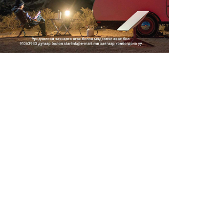
2026/08/06
Засгийн газар энэ оныг
дуустал санхүүгийн хэмнэлти...
2026/08/06
Шатахууны импортын гаалийн
албан татварыг 2027 оны...
2026/08/06
Стратегийн нөөцийн барааны
хяналтыг цахим системээ...
2026/08/06
Монгол Улс COP17 бага
хуралд 6.5 тэрбум
ам.доллары...