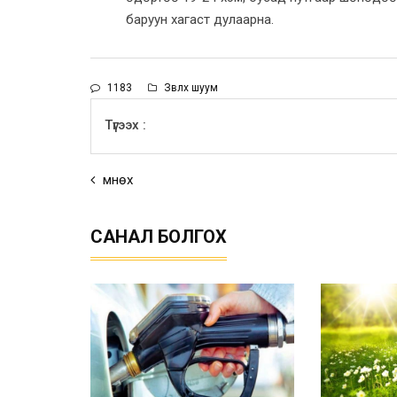
баруун хагаст дулаарна.
1183
Зөвлөх шуум
Түгээх :
Өмнөх
САНАЛ БОЛГОХ