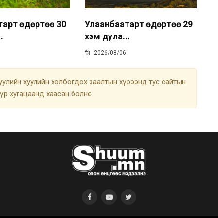
тарт өдөртөө 30
Улаанбаатарт өдөртөө 29
.
хэм дула...
2026/08/06
улийн хуулийн холбогдох заалтын хүрээнд тус сайтын
түр хугацаанд хаасан болно.