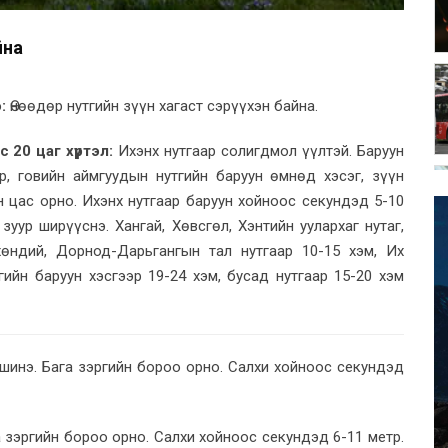
йна
:
Өнөөдөр нутгийн зүүн хагаст сэрүүхэн байна.
 20 цаг хүртэл:
Ихэнх нутгаар солигдмол үүлтэй. Баруун
р, говийн аймгуудын нутгийн баруун өмнөд хэсэг, зүүн
н цас орно. Ихэнх нутгаар баруун хойноос секундэд 5-10
уур ширүүснэ. Хангай, Хөвсгөл, Хэнтийн уулархаг нутаг,
 хөндий, Дорнод-Дарьгангын тал нутгаар 10-15 хэм, Их
гийн баруун хэсгээр 19-24 хэм, бусад нутгаар 15-20 хэм
шинэ. Бага зэргийн бороо орно. Салхи хойноос секундэд
 зэргийн бороо орно. Салхи хойноос секундэд 6-11 метр.