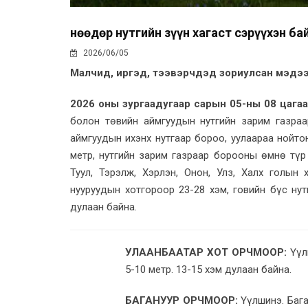
Өнөөдөр нутгийн зүүн хагаст сэрүүхэн ба
2026/06/05
Малчид, иргэд, тээвэрчдэд зориулсан мэдээ
2026 оны зургаадугаар сарын 05-ны 08 цагаас
болон төвийн аймгуудын нутгийн зарим газраа
аймгуудын ихэнх нутгаар бороо, уулаараа нойто
метр, нутгийн зарим газраар борооны өмнө түр з
Туул, Тэрэлж, Хэрлэн, Онон, Улз, Халх голын
нууруудын хотгороор 23-28 хэм, говийн бүс нут
дулаан байна.
УЛААНБААТАР ХОТ ОРЧМООР:
Үүл
5-10 метр. 13-15 хэм дулаан байна.
БАГАНУУР ОРЧМООР:
Үүлшинэ. Бага