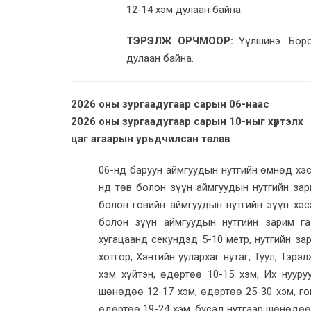
12-14 хэм дулаан байна.
ТЭРЭЛЖ ОРЧМООР:
Үүлшинэ. Боро
дулаан байна.
2026 оны зургаадугаар сарын 06-наас
2026 оны зургаадугаар сарын 10-ныг хүртэлх
цаг агаарын урьдчилсан төлөв
06-нд баруун аймгуудын нутгийн өмнөд хэс
нд төв болон зүүн аймгуудын нутгийн зари
болон говийн аймгуудын нутгийн зүүн хэсэ
болон зүүн аймгуудын нутгийн зарим га
хугацаанд секундэд 5-10 метр, нутгийн з
хотгор, Хэнтийн уулархаг нутаг, Туул, Тэ
хэм хүйтэн, өдөртөө 10-15 хэм, Их нууру
шөнөдөө 12-17 хэм, өдөртөө 25-30 хэм, го
өдөртөө 19-24 хэм, бусад нутгаар шөнөдөө 