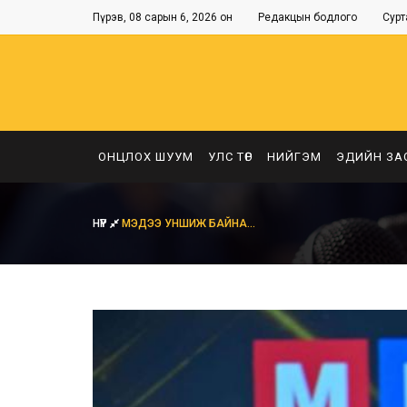
Пүрэв, 08 сарын 6, 2026 он
Редакцын бодлого
Сурт
ОНЦЛОХ ШУУМ
УЛС ТӨР
НИЙГЭМ
ЭДИЙН ЗА
НҮҮР
МЭДЭЭ УНШИЖ БАЙНА...