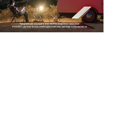
Тэгш, сондгойгоор замын
хөдөлгөөнд оролцох зохицуу...
2026/08/05
Тэгш, сондгойгоор хөдөлгөөнд
оролцуулах зохицуулал...
2026/08/05
Усны ослоор 59 хүн амь насаа
алджээ
2026/08/05
Гадаадын гэр бүлд үрчлэгдсэн
хүүхдүүд танилцах аял...
2026/08/05