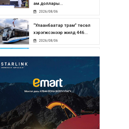
ам.доллары...
2026/08/06
“Улаанбаатар трам” төсөл
хэрэгжсэнээр жилд 446...
2026/08/06
Автомашины улсын дугаар
тэгш тоогоор төгссөн бол ө...
2026/08/06
Улаанбаатарт өдөртөө 29 хэм
дулаан
2026/08/06
Прокурорын байгууллага
өнгөрсөн долоо хоногт 29,44...
2026/08/05