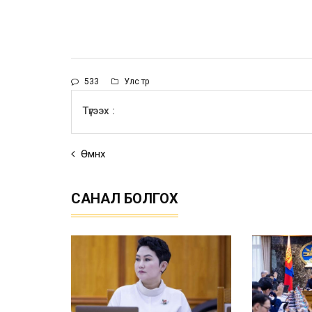
533
Улс төр
Түгээх :
Өмнөх
САНАЛ БОЛГОХ