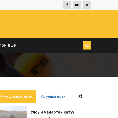
ЛОН ӨНЦӨГ
Сүүлд нэмэгдсэн
Их уншигдсан
Улсын чанартай хатуу