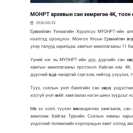
МҮОНРТ архивын сан хөмрөгөө 4К, тоо
2026/05/20
Ерөнхийлөгч Ухнаагийн Хүрэлсүх МҮОНРТ-ийн ал
нээлтэд оролцлоо. Монгол Улсын Ерөнхийлөгч өнг
үеэр талууд харилцаа, хамтын ажиллагааны 11 ба
Үүний нэг нь МҮОНРТ-ийн дуу, дүрсийн сан хөм
хамтын ажиллагааны протокол байсан юм. 4К,
дүрсний өндөр чанартай сэргээж, нийтэд үзүүлэх, 
Түүх, соёлын үнэт баялгийн сан хөмрөг, үндэст
хосгүй үнэт өвийг хамгаалах нэгэн шинэ хуудсыг нэ
Мөн эх соёл, түүхэн өвөө нандигнан хамгаалж, са
ажиллаж байгаа Туркийн Соёлын яамны харья
үндэсний телевизийн корпорацын хамт олонд ам