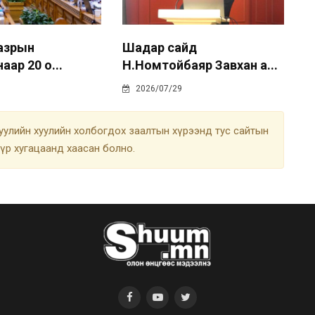
газрын
Шадар сайд
аар 20 о...
Н.Номтойбаяр Завхан а...
2026/07/29
улийн хуулийн холбогдох заалтын хүрээнд тус сайтын
түр хугацаанд хаасан болно.