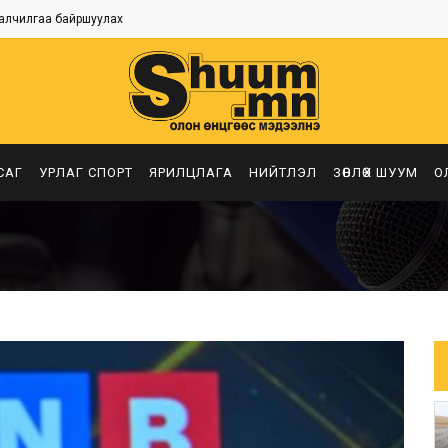
алчилгаа байршуулах
САГ
УРЛАГ СПОРТ
ЯРИЛЦЛАГА
НИЙТЛЭЛ
ЗӨВЛӨХ ШУУМ
О