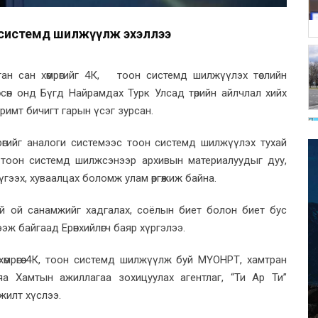
н системд шилжүүлж эхэллээ
тан сан хөмрөгийг 4К, тоон системд шилжүүлэх төслийн
өрсөн онд Бүгд Найрамдах Турк Улсад төрийн айлчлал хийх
римт бичигт гарын үсэг зурсан.
рөгийг аналоги системээс тоон системд шилжүүлэх тухай
 тоон системд шилжсэнээр архивын материалуудыг дуу,
түгээх, хуваалцах боломж улам өргөжиж байна.
ний ой санамжийг хадгалах, соёлын биет болон биет бус
эж байгаад Ерөнхийлөгч баяр хүргэлээ.
н хөмрөгөө 4К, тоон системд шилжүүлж буй МҮОНРТ, хамтран
а Хамтын ажиллагаа зохицуулах агентлаг, “Ти Ар Ти”
жилт хүслээ.