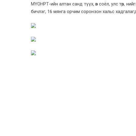
МҮОНРТ-ийн алтан санд түүх, өв соёл, улс төр, ни
бичлэг, 16 мянга орчим соронзон хальс хадгалаг