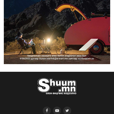
сурталчилгааны дууд...
2026/08/07
Нийтийн тээврийн Ч:19А чиглэлийн
замналд түр хугац...
2026/08/07
Автомашины улсын дугаар сондгой
тоогоор төгссөн бо...
2026/08/07