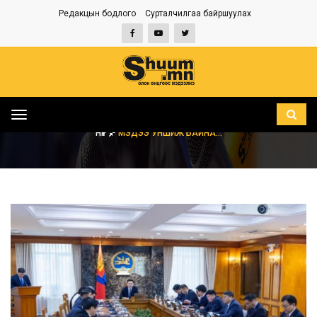
Редакцын бодлого
Сурталчилгаа байршуулах
Toggle
navigation
НҮҮР
МЭДЭЭ УНШИЖ БАЙНА...