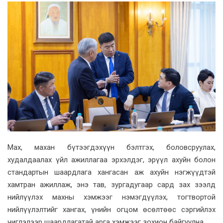
Max, махан бүтээгдэхүүн бэлтгэх, боловсруулах,
худалдаалах үйл ажиллагаа эрхэлдэг, эрүүл ахуйн болон
стандартын шаардлага хангасан аж ахуйн нэгжүүдтэй
хамтран ажиллаж, энэ тав, зургадугаар сард зах зээлд
нийлүүлэх махны хэмжээг нэмэгдүүлэх, тогтвортой
нийлүүлэлтийг хангах, үнийн огцом өсөлтөөс сэргийлэх
чиглэлээр шаардлагатай арга хэмжээг зохион байгуулна.