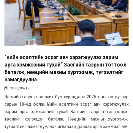
“Үнийн өсөлтийн эсрэг авч хэрэгжүүлэх зарим
арга хэмжээний тухай” Засгийн газрын тогтоол
баталж, нөөцийн махны хүртээмж, түгээлтийг
нэмэгдүүлнэ
2026/05/19
Засгийн газрын ээлжит бус хуралдаан 2026 оны тавдугаар
сарын 18-нд болж, Үнийн өсөлтийн эсрэг авч хэрэгжүүлэх
зарим арга хэмжээний тухай Засгийн газрын тогтоолын
төслийг хэлэлцэн баталж, Нөөцийн махны хүртээмж,
түгээлтийг нэмэгдүүлэх чиглэлээр дараах арга хэмжээг авч