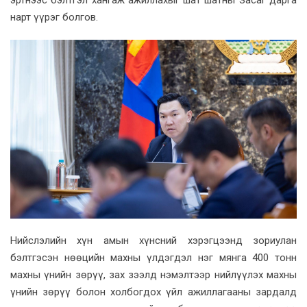
нарт үүрэг болгов.
Нийслэлийн хүн амын хүнсний хэрэгцээнд зориулан
бэлтгэсэн нөөцийн махны үлдэгдэл нэг мянга 400 тонн
махны үнийн зөрүү, зах зээлд нэмэлтээр нийлүүлэх махны
үнийн зөрүү болон холбогдох үйл ажиллагааны зардалд