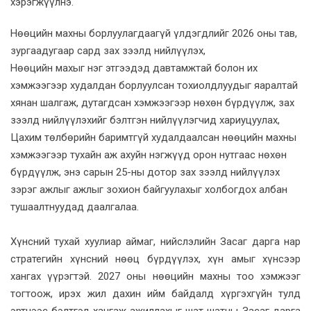
хэрэгжүүлнэ.
Нөөцийн махны борлуулагдаагүй үлдэгдлийг 2026 оны тав,
зургаадугаар сард зах зээлд нийлүүлэх,
Нөөцийн махыг нэг этгээдэд давтамжтай болон их
хэмжээгээр худалдан борлуулсан тохиолдлуудыг яаралтай
хянан шалгаж, дутагдсан хэмжээгээр нөхөн бүрдүүлж, зах
зээлд нийлүүлэхийг бэлтгэн нийлүүлэгчид хариуцуулах,
Цахим төлбөрийн баримтгүй худалдаалсан нөөцийн махны
хэмжээгээр тухайн аж ахуйн нэгжүүд орон нутгаас нөхөн
бүрдүүлж, энэ сарын 25-ны дотор зах зээлд нийлүүлэх
зэрэг ажлыг ажлыг зохион байгуулахыг холбогдох албан
тушаалтнуудад даалгалаа.
Хүнсний тухай хуулиар аймаг, нийслэлийн Засаг дарга нар
стратегийн хүнсний нөөц бүрдүүлэх, хүн амыг хүнсээр
хангах үүрэгтэй. 2027 оны нөөцийн махны тоо хэмжээг
тогтоож, ирэх жил дахин ийм байдалд хүргэхгүйн тулд
эртнээс бэлтгэл хангаж ажиллахыг шат шатны Засаг дарга