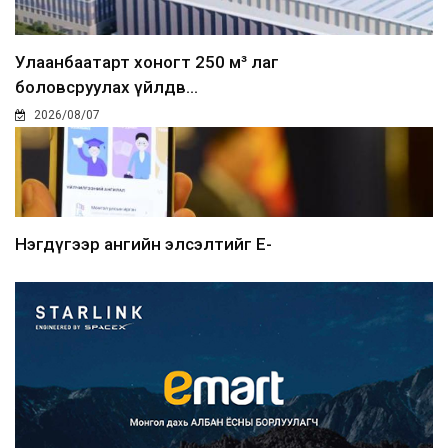
Улаанбаатарт хоногт 250 м³ лаг
боловсруулах үйлдв...
2026/08/07
Нэгдүгээр ангийн элсэлтийг E-
Mongolia-аар зохион б...
2026/08/07
Францад иргэд рүү зөвшөөрөлгүй