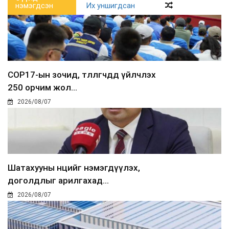
нэмэгдсэн
Их уншигдсан
COP17-ын зочид, төлөөлөгчдөд үйлчлэх
250 орчим жол...
2026/08/07
Шатахууны нөөцийг нэмэгдүүлэх,
доголдлыг арилгахад...
2026/08/07