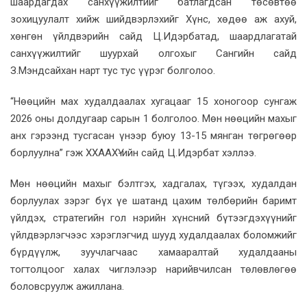
шаардагдах санхүүжилтийг батлагдсан төсөвтөө
зохицуулалт хийж шийдвэрлэхийг Хүнс, хөдөө аж ахуй,
хөнгөн үйлдвэрийн сайд Ц.Идэрбатад, шаардлагатай
санхүүжилтийг шуурхай олгохыг Сангийн сайд
З.Мэндсайхан нарт тус тус үүрэг болголоо.
“Нөөцийн мах худалдаалах хугацааг 15 хоногоор сунгаж
2026 оны долдугаар сарын 1 болголоо. Мөн нөөцийн махыг
анх гэрээнд тусгасан үнээр буюу 13-15 мянган төгрөгөөр
борлуулна” гэж ХХААХҮ-ийн сайд Ц.Идэрбат хэллээ.
Мөн нөөцийн махыг бэлтгэх, хадгалах, түгээх, худалдан
борлуулах зэрэг бүх үе шатанд цахим төлбөрийн баримт
үйлдэх, стратегийн гол нэрийн хүнсний бүтээгдэхүүнийг
үйлдвэрлэгчээс хэрэглэгчид шууд худалдаалах боломжийг
бүрдүүлж, зуучлагчаас хамааралтай худалдааны
тогтолцоог халах чиглэлээр нарийвчилсан төлөвлөгөө
боловсруулж ажиллана.