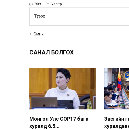
909
Улс төр
Түгээх :
Өмнөх
САНАЛ БОЛГОХ
Монгол Улс COP17 бага
Засгийн 
хуралд 6.5...
хуралдаан