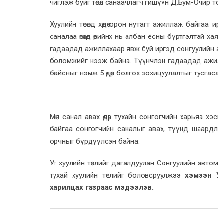
чиглэж буйг төсөл санаачлагч гишүүн Д.Бум-Очир т
Хуулийн төсөлд хөдөө орон нутагт ажиллаж байгаа
саналаа өгөхөд өөрийнх нь албан ёсны бүртгэлтэй 
гадаадад ажиллахаар явж буй иргэд сонгуулийн ал
боломжийг нээж байна. Түүнчлэн гадаадад ажилл
байсныг нэмж 5 өдөр болгох зохицуулалтыг тусга
Мөн санал авах өдөр тухайн сонгогчийн харьяа хэ
байгаа сонгогчийн саналыг авах, түүнд шаардл
орчныг бүрдүүлсэн байна.
Уг хуулийн төслийг дагалдуулан Сонгуулийн автом
тухай хуулийн төслийг боловсруулжээ
хэмээн 
харилцах газраас мэдээлэв.