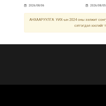
2026/08/06
2026/08/05
АНХААРУУЛГА: УИХ-ын 2024 оны ээлжит сонгу
сэтгэгдэл хэсгийг 