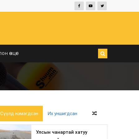
ЛОН ӨНЦӨГ
Сүүлд нэмэгдсэн
Их уншигдсан
Улсын чанартай хатуу