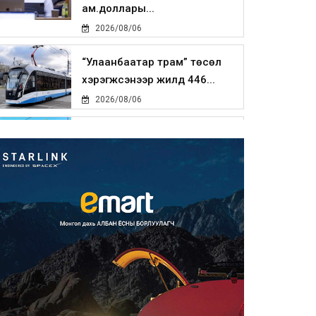
ам.доллары...
2026/08/06
“Улаанбаатар трам” төсөл
хэрэгжсэнээр жилд 446...
2026/08/06
Автомашины улсын дугаар
тэгш тоогоор төгссөн бол ө...
2026/08/06
Улаанбаатарт өдөртөө 29 хэм
дулаан
2026/08/06
Прокурорын байгууллага
өнгөрсөн долоо хоногт 29,44...
2026/08/05