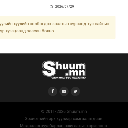
2026/07/29
улийн хуулийн холбогдох заалтын хүрээнд тус сайтын
түр хугацаанд хаасан болно.
© 2011-2026 Shuum.mn
Зохиогчийн эрх хуулиар хамгаалагдсан.
Мэдээлэл хуулбарлан ашиглахыг хориглоно.