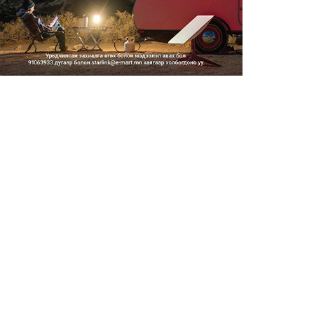
Тэгш, сондгойгоор замын
хөдөлгөөнд оролцох зохицуу...
2026/08/05
Тэгш, сондгойгоор хөдөлгөөнд
оролцуулах зохицуулал...
2026/08/05
Усны ослоор 59 хүн амь насаа
алджээ
2026/08/05
Гадаадын гэр бүлд үрчлэгдсэн
хүүхдүүд танилцах аял...
2026/08/05