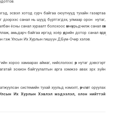
одотгов.
 иргэд, эсвэл хотод сурч байгаа оюутнууд тухайн газартаа
хаяг дээрээс санал нь шууд бүртгэгдэх, улмаар орон нутаг,
бан ёсны санал хураалт болохоос өмнө урьдчилж санал өгөх
аж, амьдарч байгаа иргэд хоёр өдрийн дотор санал өгдөг
сан гэж Улсын Их Хурлын гишүүн Д.Бум-Очир хэлэв.
сгийн хороо хамаарах аймаг, нийслэлээс өөр нутаг дэвсгэрт
агатай зохион байгуулалтын арга хэмжээ авах эрх зүйн
атжуулсан системийн тухай хуульд нэмэлт, өөрчлөлт оруулах
Улсын Их Хурлын Хэвлэл мэдээлэл, олон нийттэй