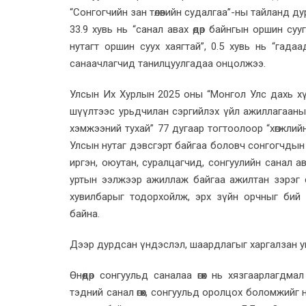
“Сонгогчийн зан төлөвийн судалгаа”-ны тайланд 
33.9 хувь нь “санал авах өдөр байнгын оршин сууг
нутагт оршин суух хаягтай”, 0.5 хувь нь “гадаа
санаачлагчид танилцуулгадаа онцолжээ.
Улсын Их Хурлын 2025 оны “Монгол Улс дахь хүни
шүүлтээс урьдчилан сэргийлэх үйл ажиллагааны
хэмжээний тухай” 77 дугаар тогтоолоор “хөгжли
Улсын нутаг дэвсгэрт байгаа боловч сонгогчдын н
иргэн, оюутан, суралцагчид, сонгуулийн санал ав
уртын ээлжээр ажиллаж байгаа ажилтан зэрэг с
хувилбарыг тодорхойлж, эрх зүйн орчныг бий 
байна.
Дээр дурдсан үндэслэл, шаардлагыг харгалзан уг
Өнөөдөр сонгуульд саналаа өгөх нь хязгаарлагд
тэдний санал өгөх, сонгуульд оролцох боломжийг нь