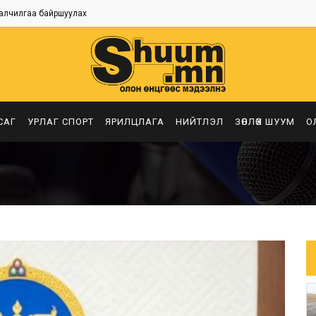
алчилгаа байршуулах
САГ
УРЛАГ СПОРТ
ЯРИЛЦЛАГА
НИЙТЛЭЛ
ЗӨВЛӨХ ШУУМ
О