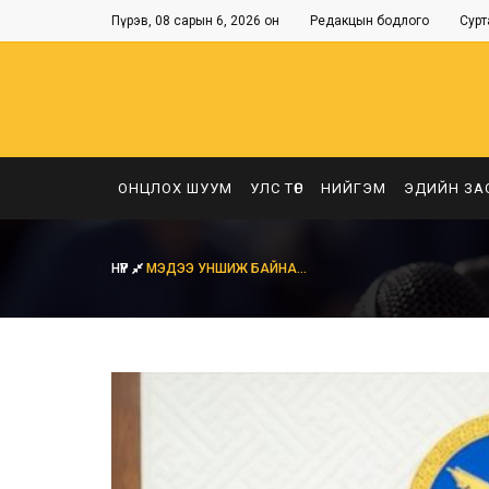
Пүрэв, 08 сарын 6, 2026 он
Редакцын бодлого
Сурт
ОНЦЛОХ ШУУМ
УЛС ТӨР
НИЙГЭМ
ЭДИЙН ЗА
НҮҮР
МЭДЭЭ УНШИЖ БАЙНА...