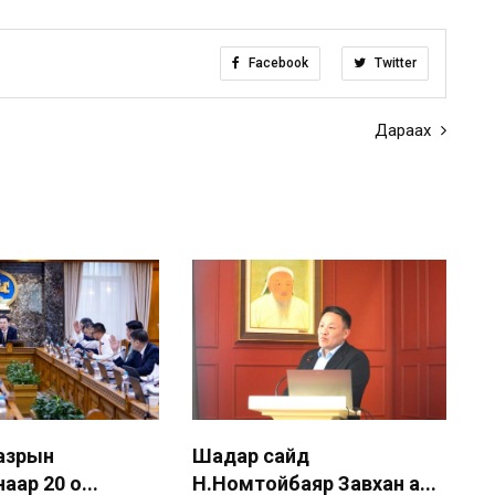
Facebook
Twitter
Дараах
газрын
Шадар сайд
аар 20 о...
Н.Номтойбаяр Завхан а...