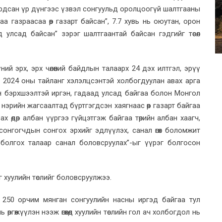
дурдсан үр дүнгээс үзвэл сонгуульд оролцоогүй шалтгааны
аа газраасаа өөр газарт байсан”, 7.7 хувь нь оюутан, орон
д улсад байсан” зэрэг шалтгаантай байсан гэдгийг төсөл
й эрх, эрх чөлөөний байдлын талаарх 24 дэх илтгэл, эрүү
 2024 оны тайланг хэлэлцсэнтэй холбогдуулан авах арга
йн бэрхшээлтэй иргэн, гадаад улсад байгаа болон Монгол
эрийн жагсаалтад бүртгэгдсэн хаягнаас өөр газарт байгаа
ах өдөр албан үүргээ гүйцэтгэж байгаа төрийн албан хаагч,
онгогчдын сонгох эрхийг эдлүүлэх, санал өгөх боломжит
болгох талаар санал боловсруулах”-ыг үүрэг болгосон
 хуулийн төслийг боловсруулжээ.
мал 250 орчим мянган сонгуулийн насны иргэд байгаа тул
 өргөжүүлэн нээж өгөхөд хуулийн төслийн гол ач холбогдол нь