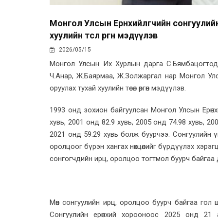
Монгол Улсын Ерөнхийлөгчийн сонгуулийн 
хуулийн төсөл өргөн мэдүүлэв
2026/05/15
Монгол Улсын Их Хурлын дарга С.Бямбацогтод өн
Ч.Анар, Ж.Баярмаа, Ж.Золжаргал нар Монгол Улсын
оруулах тухай хуулийн төсөл өргөн мэдүүлэв.
1993 онд зохион байгуулсан Монгол Улсын Ерөнхи
хувь, 2001 онд 82.9 хувь, 2005 онд 74.98 хувь, 20
2021 онд 59.29 хувь болж буурчээ. Сонгуулийн 
оролцоог бүрэн хангах нөхцөлийг бүрдүүлэх хэрэ
сонгогчдийн ирц, оролцоо тогтмол буурч байгаа
Мөн сонгуулийн ирц, оролцоо буурч байгаа гол 
Сонгуулийн ерөнхий хорооноос 2025 онд 21 