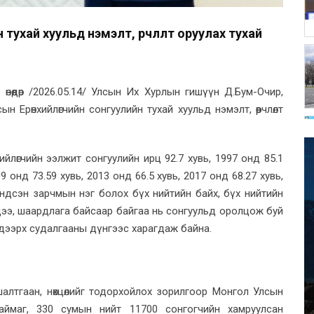
тухай хуульд нэмэлт, өөрчлөлт оруулах тухай
өөдөр /2026.05.14/ Улсын Их Хурлын гишүүн Д.Бум-Очир,
 Ерөнхийлөгчийн сонгуулийн тухай хуульд нэмэлт, өөрчлөлт
йлөгчийн ээлжит сонгуулийн ирц 92.7 хувь, 1997 онд 85.1
09 онд 73.59 хувь, 2013 онд 66.5 хувь, 2017 онд 68.27 хувь,
үндсэн зарчмын нэг болох бүх нийтийн байх, бүх нийтийн
гцээ, шаардлага байсаар байгаа нь сонгуульд оролцож буй
 дээрх судалгааны дүнгээс харагдаж байна.
шалтгаан, нөхцөлийг тодорхойлох зорилгоор Монгол Улсын
аймаг, 330 сумын нийт 11700 сонгогчийн хамруулсан