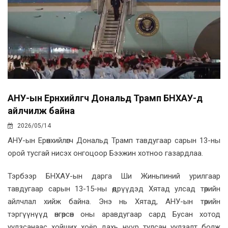
АНУ-ын Ерөнхийлөгч Дональд Трамп БНХАУ-д
айлчилж байна
2026/05/14
АНУ-ын Ерөнхийлөгч Дональд Трамп тавдугаар сарын 13-ны
орой тусгай нисэх онгоцоор Бээжин хотноо газардлаа.
Тэрбээр БНХАУ-ын дарга Ши Жиньпиний урилгаар
тавдугаар сарын 13-15-ны өдрүүдэд Хятад улсад төрийн
айлчлал хийж байна. Энэ нь Хятад, АНУ-ын төрийн
тэргүүнүүд өнгөрсөн оны аравдугаар сард Бусан хотод
уулзсанаас хойших хоёр дахь нүүр тулсан уулзалт болж