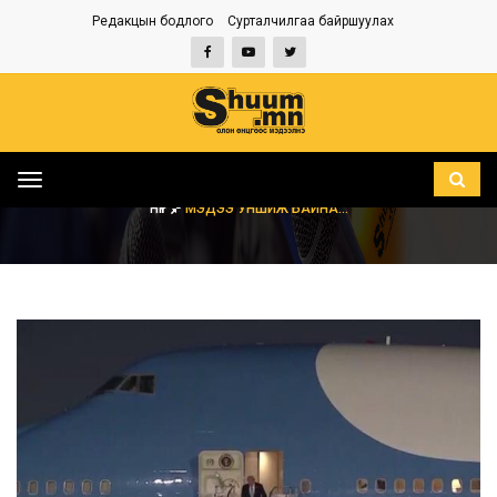
Редакцын бодлого
Сурталчилгаа байршуулах
Toggle
navigation
НҮҮР
МЭДЭЭ УНШИЖ БАЙНА...