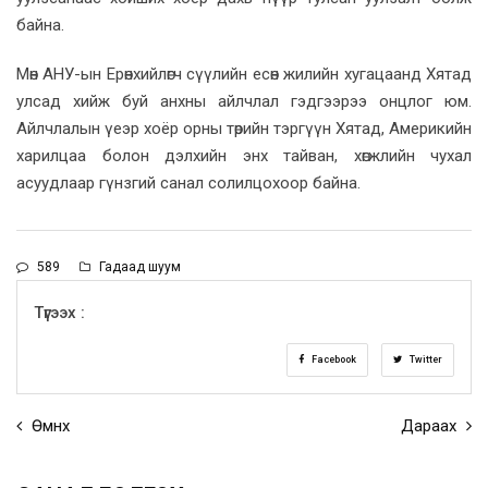
байна.
Мөн АНУ-ын Ерөнхийлөгч сүүлийн есөн жилийн хугацаанд Хятад
улсад хийж буй анхны айлчлал гэдгээрээ онцлог юм.
Айлчлалын үеэр хоёр орны төрийн тэргүүн Хятад, Америкийн
харилцаа болон дэлхийн энх тайван, хөгжлийн чухал
асуудлаар гүнзгий санал солилцохоор байна.
589
Гадаад шуум
Түгээх :
Facebook
Twitter
Өмнөх
Дараах