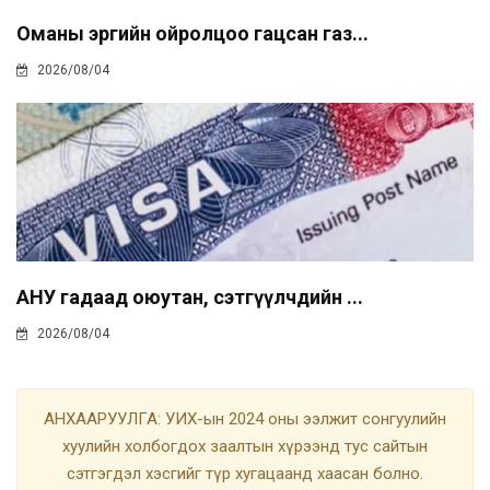
Оманы эргийн ойролцоо гацсан газ...
2026/08/04
АНУ гадаад оюутан, сэтгүүлчдийн ...
2026/08/04
АНХААРУУЛГА: УИХ-ын 2024 оны ээлжит сонгуулийн
хуулийн холбогдох заалтын хүрээнд тус сайтын
сэтгэгдэл хэсгийг түр хугацаанд хаасан болно.