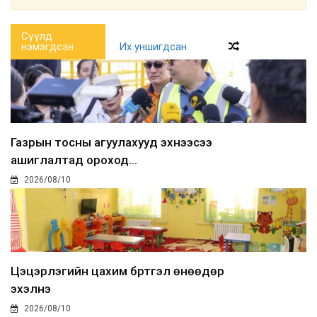
Сүүлд
нэмэгдсэн
Их уншигдсан
Газрын тосны агуулахууд эхнээсээ
ашиглалтад ороход...
2026/08/10
Цэцэрлэгийн цахим бүртгэл өнөөдөр
эхэлнэ
2026/08/10