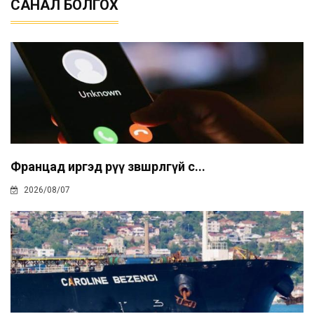
САНАЛ БОЛГОХ
Францад иргэд рүү зөвшөөрөлгүй с...
2026/08/07