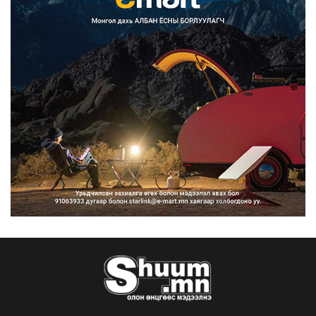
Улсын дугаарын тэгш, сондгойгоор
ангилан хөдөлгөөн...
2026/08/10
Нарантуул, Дүнжингарав, Шинэ 100
айл худалдааны тө...
2026/08/10
КОП17-д ажиллах онцгой байдлын
бүрэлдэхүүн хамтарс...