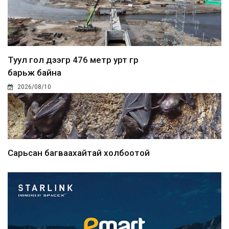
Туул гол дээгүүр 476 метр урт гүүр
барьж байна
2026/08/10
Сарьсан багваахайтай холбоотой
дуудлагыг Нийслэлий...
2026/08/10