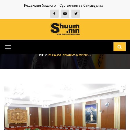
Редакцын бодлого
Сурталчилгаа байршуулах
Toggle
navigation
НҮҮР
МЭДЭЭ УНШИЖ БАЙНА...