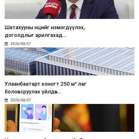
Шатахууны нөөцийг нэмэгдүүлэх,
доголдлыг арилгахад...
2026/08/07
Улаанбаатарт хоногт 250 м³ лаг
боловсруулах үйлдв...
2026/08/07