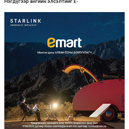
Нэгдүгээр ангийн элсэлтийг E-
Mongolia-аар зохион б...
2026/08/07
Францад иргэд рүү зөвшөөрөлгүй
сурталчилгааны дууд...
2026/08/07
Нийтийн тээврийн Ч:19А чиглэлийн
замналд түр хугац...
2026/08/07