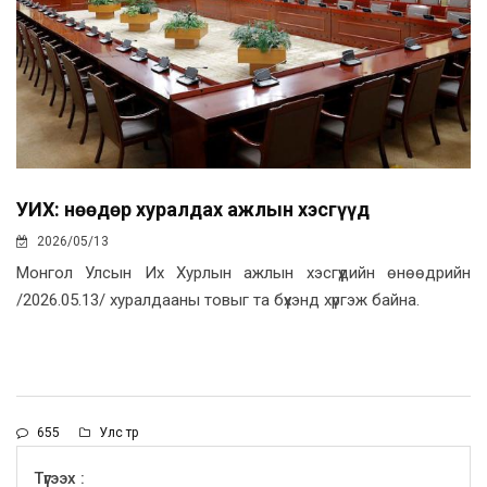
УИХ: Өнөөдөр хуралдах ажлын хэсгүүд
2026/05/13
Монгол Улсын Их Хурлын ажлын хэсгүүдийн өнөөдрийн
/2026.05.13/ хуралдааны товыг та бүхэнд хүргэж байна.
655
Улс төр
Түгээх :