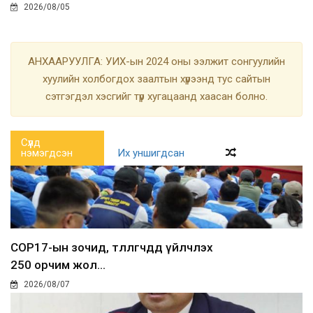
2026/08/05
АНХААРУУЛГА: УИХ-ын 2024 оны ээлжит сонгуулийн
хуулийн холбогдох заалтын хүрээнд тус сайтын
сэтгэгдэл хэсгийг түр хугацаанд хаасан болно.
Сүүлд
нэмэгдсэн
Их уншигдсан
COP17-ын зочид, төлөөлөгчдөд үйлчлэх
250 орчим жол...
2026/08/07