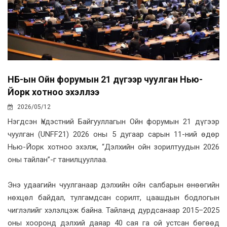
НҮБ-ын Ойн форумын 21 дүгээр чуулган Нью-
Йорк хотноо эхэллээ
2026/05/12
Нэгдсэн Үндэстний Байгууллагын Ойн форумын 21 дүгээр
чуулган (UNFF21) 2026 оны 5 дугаар сарын 11-ний өдөр
Нью-Йорк хотноо эхэлж, “Дэлхийн ойн зорилтуудын 2026
оны тайлан”-г танилцууллаа.
Энэ удаагийн чуулганаар дэлхийн ойн салбарын өнөөгийн
нөхцөл байдал, тулгамдсан сорилт, цаашдын бодлогын
чиглэлийг хэлэлцэж байна. Тайланд дурдсанаар 2015–2025
оны хооронд дэлхий даяар 40 сая га ой устсан бөгөөд