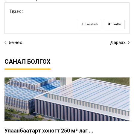
Түгээх :
Facebook
Twitter
Өмнөх
Дараах
САНАЛ БОЛГОХ
Улаанбаатарт хоногт 250 м³ лаг ...