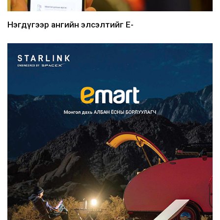
Нэгдүгээр ангийн элсэлтийг E-
Mongolia-аар зохион б...
2026/08/07
Францад иргэд рүү зөвшөөрөлгүй
сурталчилгааны дууд...
2026/08/07
Нийтийн тээврийн Ч:19А чиглэлийн
замналд түр хугац...