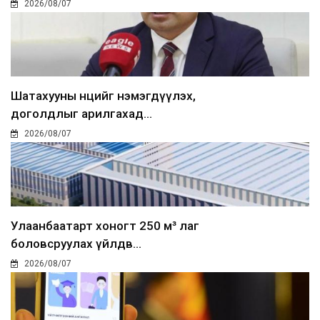
2026/08/07
Шатахууны нөөцийг нэмэгдүүлэх,
доголдлыг арилгахад...
2026/08/07
Улаанбаатарт хоногт 250 м³ лаг
боловсруулах үйлдв...
2026/08/07