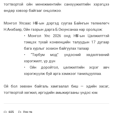
тогтвортой ойн менежментийн санхүүжилтийн хэрэгцээ
өндөр хэвээр байгааг онцолжээ.
Монгол Улсаас НҮБ-ын дэргэд суугаа Байнгын төлөөлөгч
Н.Анхбаяр, Ойн газрын дарга Б.Оюунсанаа нар оролцож:
• Монгол Улс 2026 онд НҮБ-ын Цөлжилттэй
тэмцэх тухай конвенцийн талуудын 17 дугаар
бага хурлыг зохион байгуулах талаар
• “Тэрбум мод” үндэсний хөдөлгөөний
хэрэгжилт, үр дүн
• Ойн доройтол, цөлжилтийн эсрэг авч
хэрэгжүүлж буй арга хэмжээг танилцууллаа.
Ой бол зөвхөн байгаль хамгаалал биш — эдийн засаг,
тогтвортой хөгжил, иргэдийн амьжиргааны үндэс юм.
605
Улс төр