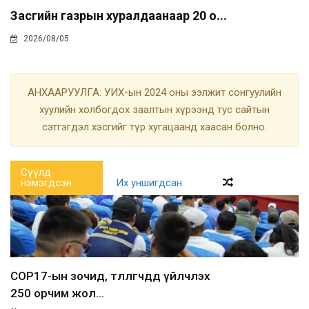
Засгийн газрын хуралдаанаар 20 о...
2026/08/05
АНХААРУУЛГА: УИХ-ын 2024 оны ээлжит сонгуулийн
хуулийн холбогдох заалтын хүрээнд тус сайтын
сэтгэгдэл хэсгийг түр хугацаанд хаасан болно.
Сүүлд
нэмэгдсэн
Их уншигдсан
COP17-ын зочид, төлөөлөгчдөд үйлчлэх
250 орчим жол...