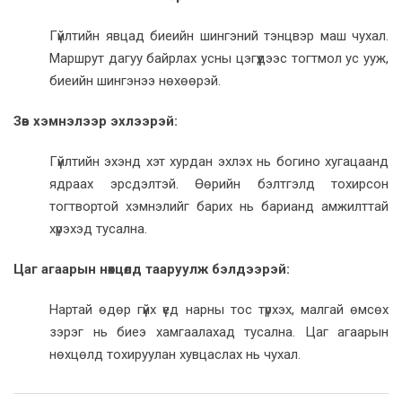
Гүйлтийн явцад биеийн шингэний тэнцвэр маш чухал.
Маршрут дагуу байрлах усны цэгүүдээс тогтмол ус ууж,
биеийн шингэнээ нөхөөрэй.
Зөв хэмнэлээр эхлээрэй:
Гүйлтийн эхэнд хэт хурдан эхлэх нь богино хугацаанд
ядраах эрсдэлтэй. Өөрийн бэлтгэлд тохирсон
тогтвортой хэмнэлийг барих нь барианд амжилттай
хүрэхэд тусална.
Цаг агаарын нөхцөлд тааруулж бэлдээрэй:
Нартай өдөр гүйх үед нарны тос түрхэх, малгай өмсөх
зэрэг нь биеэ хамгаалахад тусална. Цаг агаарын
нөхцөлд тохируулан хувцаслах нь чухал.