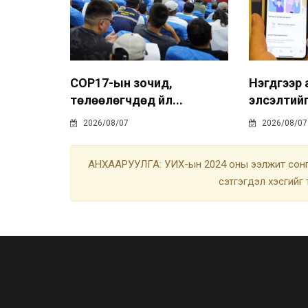
COP17-ын зочид,
Нэгдүгээр
төлөөлөгчдөд үйл...
элсэлтийг
2026/08/07
2026/08/07
АНХААРУУЛГА: УИХ-ын 2024 оны ээлжит сонгу
сэтгэгдэл хэсгийг 