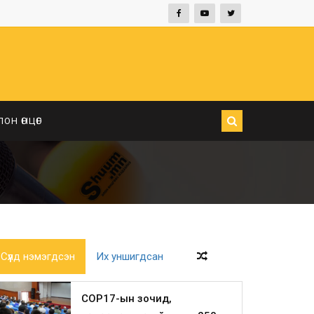
ЛОН ӨНЦӨГ
Сүүлд нэмэгдсэн
Их уншигдсан
COP17-ын зочид,