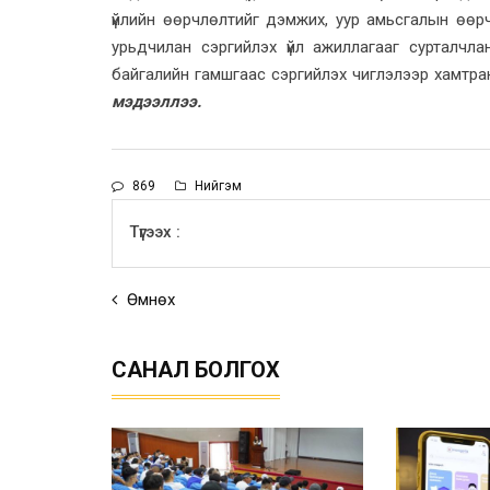
үйлийн өөрчлөлтийг дэмжих, уур амьсгалын өөрч
урьдчилан сэргийлэх үйл ажиллагааг сурталчл
байгалийн гамшгаас сэргийлэх чиглэлээр хамтр
мэдээллээ.
869
Нийгэм
Түгээх :
Өмнөх
САНАЛ БОЛГОХ