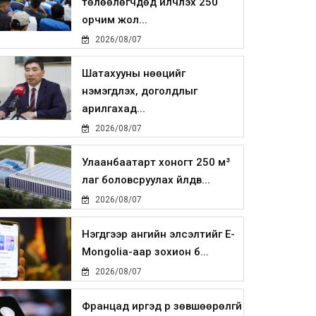
төлөөлөгчдөд үйлчлэх 250
орчим жол...
2026/08/07
Шатахууны нөөцийг
нэмэгдүүлэх, доголдлыг
арилгахад...
2026/08/07
Улаанбаатарт хоногт 250 м³
лаг боловсруулах үйлдв...
2026/08/07
Нэгдүгээр ангийн элсэлтийг E-
Mongolia-аар зохион б...
2026/08/07
Францад иргэд рүү зөвшөөрөлгүй