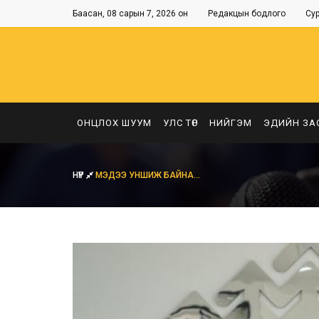
Баасан, 08 сарын 7, 2026 он
Редакцын бодлого
Су
ОНЦЛОХ ШУУМ
УЛС ТӨР
НИЙГЭМ
ЭДИЙН ЗА
НҮҮР
МЭДЭЭ УНШИЖ БАЙНА...