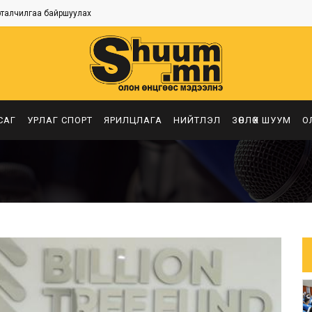
рталчилгаа байршуулах
САГ
УРЛАГ СПОРТ
ЯРИЛЦЛАГА
НИЙТЛЭЛ
ЗӨВЛӨХ ШУУМ
О