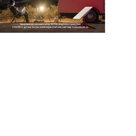
2026/08/06
Засгийн газар энэ оныг
дуустал санхүүгийн хэмнэлти...
2026/08/06
Шатахууны импортын гаалийн
албан татварыг 2027 оны...
2026/08/06
Стратегийн нөөцийн барааны
хяналтыг цахим системээ...
2026/08/06
Монгол Улс COP17 бага
хуралд 6.5 тэрбум
ам.доллары...