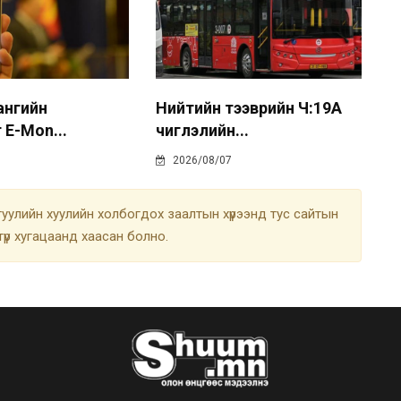
 ангийн
Нийтийн тээврийн Ч:19А
 E-Mon...
чиглэлийн...
2026/08/07
улийн хуулийн холбогдох заалтын хүрээнд тус сайтын
түр хугацаанд хаасан болно.