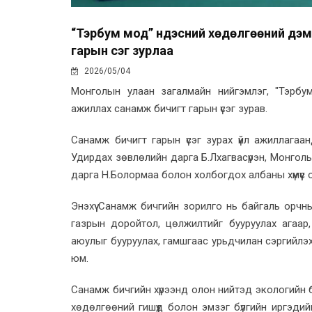
“Тэрбум мод” үндэсний хөдөлгөөний дэ
гарын үсэг зурлаа
2026/05/04
Монголын улаан загалмайн нийгэмлэг, "Тэрбу
ажиллах санамж бичигт гарын үсэг зурав.
Санамж бичигт гарын үсэг зурах үйл ажиллагаа
Удирдах зөвлөлийн дарга Б.Лхагвасүрэн, Монгол
дарга Н.Болормаа болон холбогдох албаны хүмүүс 
Энэхүү Санамж бичгийн зорилго нь байгаль орчн
газрын доройтол, цөлжилтийг бууруулах агаар,
аюулыг бууруулах, гамшгаас урьдчилан сэргийлэх
юм.
Санамж бичгийн хүрээнд олон нийтэд экологийн б
хөдөлгөөний гишүүд болон эмзэг бүлгийн иргэдий