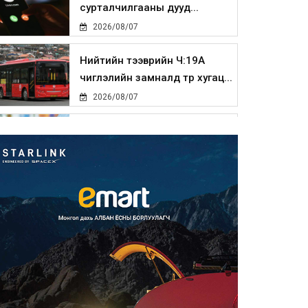
сурталчилгааны дууд...
2026/08/07
Нийтийн тээврийн Ч:19А
чиглэлийн замналд түр хугац...
2026/08/07
Автомашины улсын дугаар
сондгой тоогоор төгссөн бо...
2026/08/07
Улаанбаатарт өдөртөө 30 хэм
дулаан
2026/08/07
Улсын чанартай хатуу
хучилттай авто замын талаас
и...