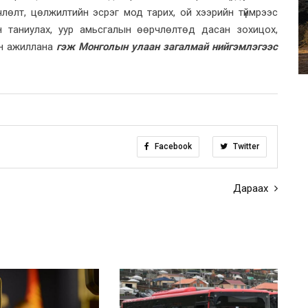
лөлт, цөлжилтийн эсрэг мод тарих, ой хээрийн түймрээс
ан таниулах, уур амьсгалын өөрчлөлтөд дасан зохицох,
ан ажиллана
гэж Монголын улаан загалмай нийгэмлэгээс
Facebook
Twitter
Дараах