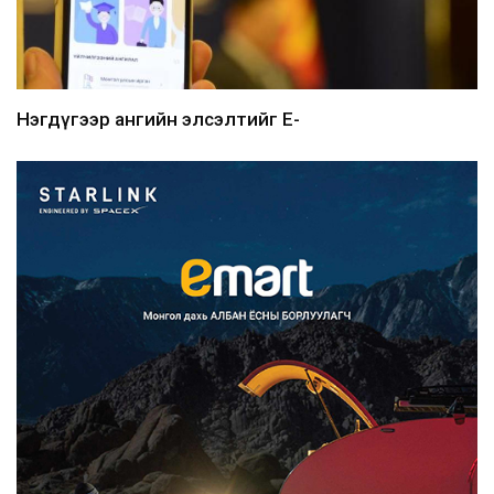
Нэгдүгээр ангийн элсэлтийг E-
Mongolia-аар зохион б...
2026/08/07
Францад иргэд рүү зөвшөөрөлгүй
сурталчилгааны дууд...
2026/08/07