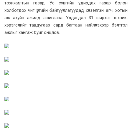
тохижилтын газар, Ус сувгийн удирдах газар болон
холбогдох чиг үүргийн байгууллагуудад хүлээлгэн өгч, хотын
аж ахуйн ажилд ашиглана. Үлдэгдэл 31 ширхэг техник,
хэрэгслийг тавдугаар сард багтаан нийлүүлэхээр бэлтгэл
ажлыг хангаж буйг онцлов.