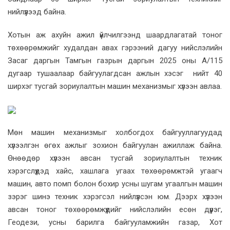
нийлүүлээд байна.
Хотын аж ахуйн ажил үйлчилгээнд шаардлагатай тоног
төхөөрөмжийг худалдан авах гэрээний дагуу нийслэлийн
Засаг даргын Тамгын газрын даргын 2025 оны А/115
дугаар тушаалаар байгуулагдсан ажлын хэсэг нийт 40
ширхэг тусгай зориулалтын машин механизмыг хүлээн авлаа.
Мөн машин механизмыг холбогдох байгууллагуудад
хүлээлгэн өгөх ажлыг зохион байгуулан ажиллаж байна.
Өнөөдөр хүлээн авсан тусгай зориулалтын техник
хэрэгслүүдэд хайс, хашлага угаах төхөөрөмжтэй угаагч
машин, авто помп болон бохир усны шугам угаалгын машин
зэрэг шинэ техник хэрэгсэл нийлүүлсэн юм. Дээрх хүлээн
авсан тоног төхөөрөмжүүдийг нийслэлийн есөн дүүрэг,
Геодези, усны барилга байгууламжийн газар, Хот