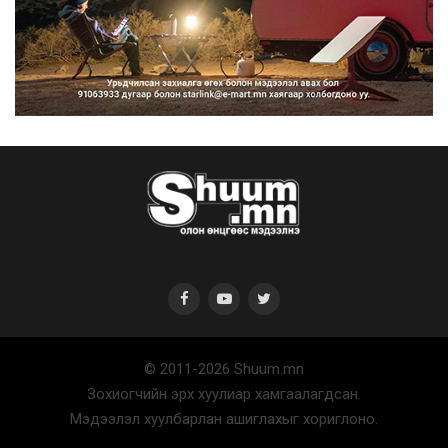
Нийтийн тээврийн Ч:19А чиглэлийн
замналд түр хугац...
2026/08/07
Автомашины улсын дугаар сондгой
тоогоор төгссөн бо...
2026/08/07
© 2011-2026 Shuum.mn
Улаанбаатарт өдөртөө 30 хэм дулаан
Зохиогчийн эрх хуулиар хамгаалагдсан.
2026/08/07
Мэдээлэл хуулбарлан ашиглахыг хориглоно.