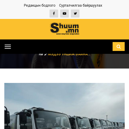
Редакцын бодлого
Сурталчилгаа байршуулах
Toggle
navigation
НҮҮР
МЭДЭЭ УНШИЖ БАЙНА...