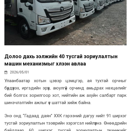
Долоо дахь ээлжийн 40 тусгай зориулалтын
машин механизмыг хүлээн авлаа
2026/05/01
Улаанбаатар хотын цэвэр цэмцгэр, ая тухтай орчныг
бүрдүүлэх, иргэдийн эрүүл, аюулгүй орчинд амьдрах нөхцөлийг
бий болгох зорилгоор хот, нийтийн аж ахуйн салбарт парк
шинэчлэлтийн ажлыг үе шаттай хийж байна.
Энэ онд “Гадаад даян” ХХК гэрээний дагуу нийт 91 ширхэг
тусгай зориулалтын тээврийн хэрэгсэл нийлүүлнэ. Өнөөдрийн
байдлаар 60 ширхэг тусгай зориулалтын техникийг