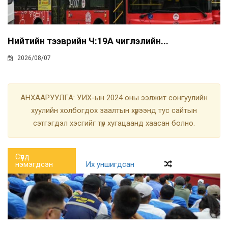
Нийтийн тээврийн Ч:19А чиглэлийн...
2026/08/07
АНХААРУУЛГА: УИХ-ын 2024 оны ээлжит сонгуулийн
хуулийн холбогдох заалтын хүрээнд тус сайтын
сэтгэгдэл хэсгийг түр хугацаанд хаасан болно.
Сүүлд
нэмэгдсэн
Их уншигдсан