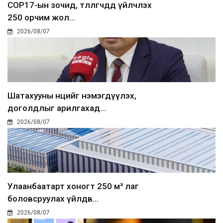
COP17-ын зочид, төлөөлөгчдөд үйлчлэх
250 орчим жол...
2026/08/07
Шатахууны нөөцийг нэмэгдүүлэх,
доголдлыг арилгахад...
2026/08/07
Улаанбаатарт хоногт 250 м³ лаг
боловсруулах үйлдв...
2026/08/07