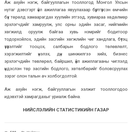
Аж ахуйн нэгж, байгууллагын тооллогод Монгол Улсын
нутаг дэвсгэрт үйл ажиллагаа явуулахаар бүртгүүлсэн өмчийн
бүх төрөлд хамаарагдах хуулийн этгээд, хувиараа хөдөлмөр
эрхлэгчдийг хамруулж, улс орны эдийн засаг, нийгмийн
хөгжилд оруулж байгаа хувь нэмрийг бодитоор
тодорхойлох, эдийн засгийн хөгжлийн чиг хандлага, бүтэц
үзүүлэлтийг тооцох, салбарын бодлого төлөвлөлт,
хэрэгжилтийг үнэлэх, дүн шинжилгээ хийх, бизнес
эрхлэгчдийн төвлөрөл, байршил, үйл ажиллагааны чиглэлд
үндэслэн төр засгийн бодлого, хөтөлбөрийг боловсруулах
зэрэг олон талын ач холбогдолтой.
Аж ахуйн нэгж, байгууллагын ээлжит тооллогодоо
идэвхтэй хамрагдахыг уриалж байна.
НИЙСЛЭЛИЙН СТАТИСТИКИЙН ГАЗАР