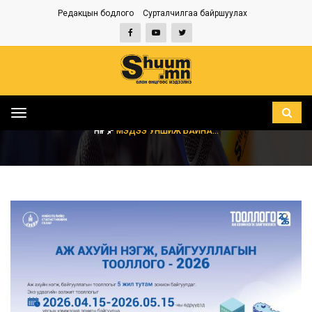
Редакцын бодлого
Сурталчилгаа байршуулах
Toggle
navigation
НҮҮР
МЭДЭЭ УНШИЖ БАЙНА...