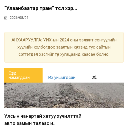
“Улаанбаатар трам” төсөл хэр...
2026/08/06
АНХААРУУЛГА: УИХ-ын 2024 оны ээлжит сонгуулийн
хуулийн холбогдох заалтын хүрээнд тус сайтын
сэтгэгдэл хэсгийг түр хугацаанд хаасан болно.
Сүүлд
нэмэгдсэн
Их уншигдсан
Улсын чанартай хатуу хучилттай
авто замын талаас и...