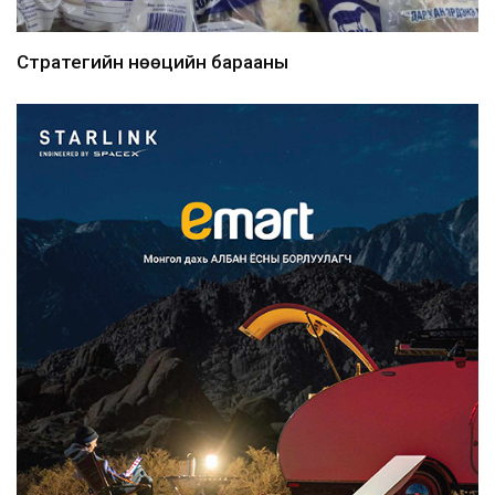
Стратегийн нөөцийн барааны
хяналтыг цахим системээ...
2026/08/06
Монгол Улс COP17 бага хуралд 6.5
тэрбум ам.доллары...
2026/08/06
“Улаанбаатар трам” төсөл
хэрэгжсэнээр жилд 446...