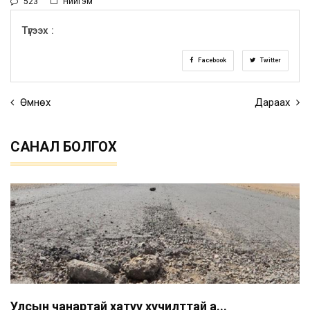
523
Нийгэм
Түгээх :
Facebook
Twitter
Өмнөх
Дараах
САНАЛ БОЛГОХ
Улсын чанартай хатуу хучилттай а...