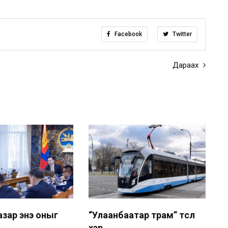
Facebook
Twitter
Дараах
азар энэ оныг
“Улаанбаатар трам” төсөл
..
хэр...