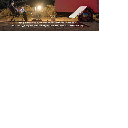
Тэгш, сондгойгоор замын
хөдөлгөөнд оролцох зохицуу...
2026/08/05
Тэгш, сондгойгоор хөдөлгөөнд
оролцуулах зохицуулал...
2026/08/05
Усны ослоор 59 хүн амь насаа
алджээ
2026/08/05
Гадаадын гэр бүлд үрчлэгдсэн
хүүхдүүд танилцах аял...
2026/08/05