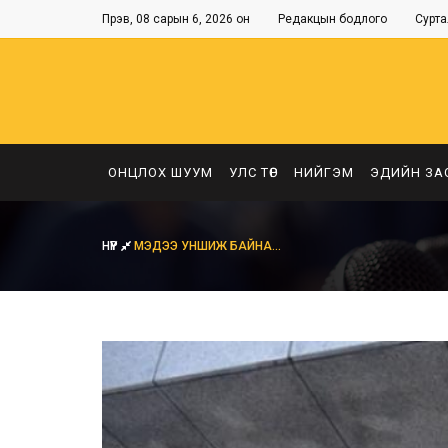
Пүрэв, 08 сарын 6, 2026 он
Редакцын бодлого
Сурта
ОНЦЛОХ ШУУМ
УЛС ТӨР
НИЙГЭМ
ЭДИЙН ЗА
НҮҮР
МЭДЭЭ УНШИЖ БАЙНА...