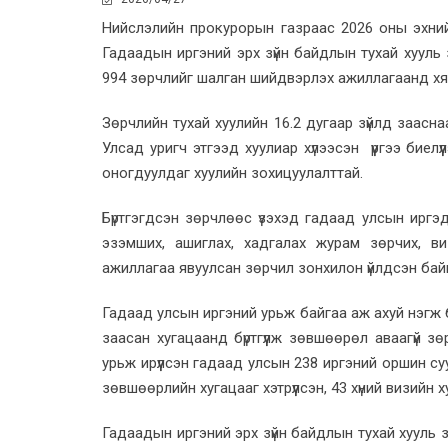
Нийслэлийн прокурорын газраас 2026 оны эхни
Гадаадын иргэний эрх зүйн байдлын тухай хууль
994 зөрчлийг шалган шийдвэрлэх ажиллагаанд х
Зөрчлийн тухай хуулийн 16.2 дугаар зүйлд заасна
Улсад уригч этгээд хуулиар хүлээсэн үүргээ биел
оногдуулдаг хуулийн зохицуулалттай.
Бүртгэгдсэн зөрчлөөс үзэхэд гадаад улсын иргэ
эзэмших, ашиглах, хадгалах журам зөрчих, виз
ажиллагаа явуулсан зөрчил зонхилон үйлдсэн бай
Гадаад улсын иргэний урьж байгаа аж ахуй нэгж 
заасан хугацаанд бүртгүүлж зөвшөөрөл аваагүй з
урьж ирүүлсэн гадаад улсын 238 иргэний оршин су
зөвшөөрлийн хугацааг хэтрүүлсэн, 43 хүний визийн ху
Гадаадын иргэний эрх зүйн байдлын тухай хууль 