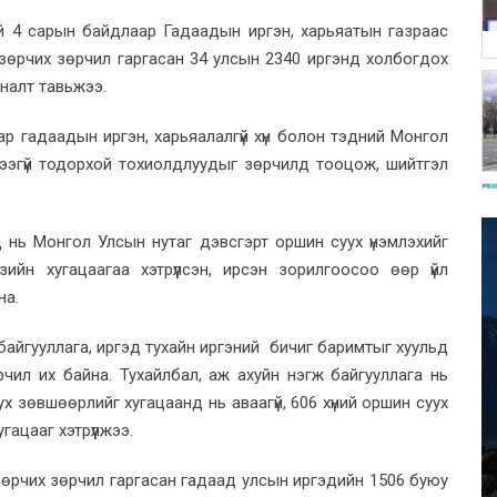
й 4 сарын байдлаар Гадаадын иргэн, харьяатын газраас
 зөрчих зөрчил гаргасан 34 улсын 2340 иргэнд холбогдох
яналт тавьжээ.
ар гадаадын иргэн, харьяалалгүй хүн болон тэдний Монгол
үүлээгүй тодорхой тохиолдлуудыг зөрчилд тооцож, шийтгэл
д нь Монгол Улсын нутаг дэвсгэрт оршин суух үнэмлэхийг
ийн хугацаагаа хэтрүүлсэн, ирсэн зорилгоосоо өөр үйл
на.
байгууллага, иргэд тухайн иргэний бичиг баримтыг хуульд
өрчил их байна. Тухайлбал, аж ахуйн нэгж байгууллага нь
ух зөвшөөрлийг хугацаанд нь аваагүй, 606 хүний оршин суух
гацааг хэтрүүлжээ.
зөрчих зөрчил гаргасан гадаад улсын иргэдийн 1506 буюу