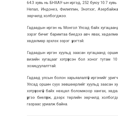
64.3 хувь нь БНХАУ-ын иргэд, 252 буюу 10.7 хувь
Непал, Индонез, Филиппин, Энэтхэг, Азербайж
зөрчилд холбогджээ.
Гадаадын иргэн нь Монгол Улсад байх хугацаанда
зэрэг бичиг баримтаа биедээ авч явах, хөдөлмөр
хөдөлмөр эрхлэх зэрэг үүрэгтэй.
Гадаадын иргэн хуульд заасан хугацаанд оршин с
визийн хугацааг хэтрүүлсэн бол хоног тутам 1
зохицуулалттай.
Гадаад улсын болон харьяалалгүй иргэнийг уригч 
Улсад оршин суух зөвшөөрлийг хуульд заасан хуг
хэтрүүлэхгүй байх нөхцөл боломжоор хангах, хө
үүргээ биелүүлж, дээрх төрлийн зөрчилд холбо
газраас уриалж байна.