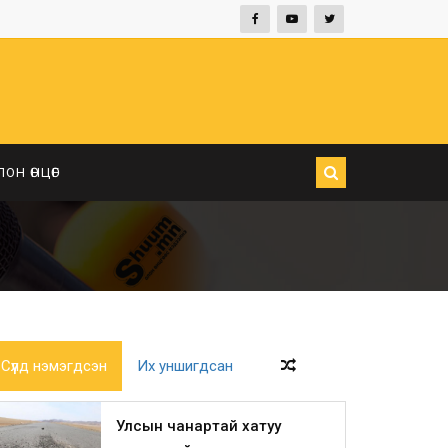
ЛОН ӨНЦӨГ
Сүүлд нэмэгдсэн
Их уншигдсан
Улсын чанартай хатуу