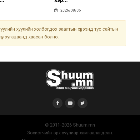
2026/08/06
улийн хуулийн холбогдох заалтын хүрээнд тус сайтын
түр хугацаанд хаасан болно.
© 2011-2026 Shuum.mn
Зохиогчийн эрх хуулиар хамгаалагдсан.