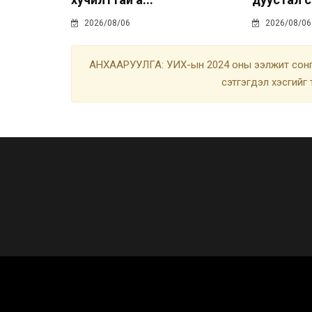
2026/08/06
2026/08/06
АНХААРУУЛГА: УИХ-ын 2024 оны ээлжит сонгу
сэтгэгдэл хэсгийг 