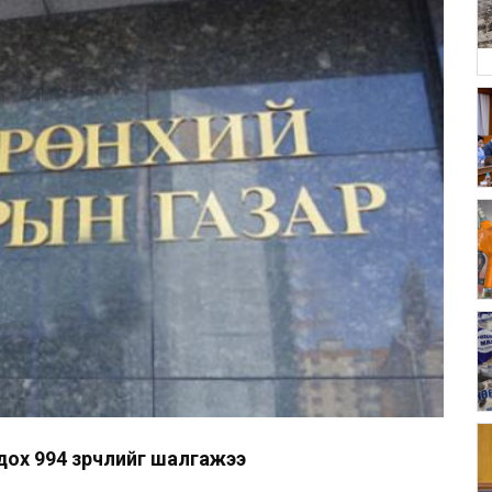
ох 994 зөрчлийг шалгажээ