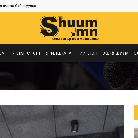
лчилгаа байршуулах
САГ
УРЛАГ СПОРТ
ЯРИЛЦЛАГА
НИЙТЛЭЛ
ЗӨВЛӨХ ШУУМ
О