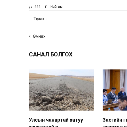
444
Нийгэм
Түгээх :
Өмнөх
САНАЛ БОЛГОХ
Улсын чанартай хатуу
Засгийн г
хучилттай а...
дуустал с.