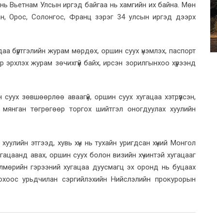
 нь Вьетнам Улсын иргэд байгаа нь хамгийн их байна. Мөн
ан, Орос, Солонгос, Франц зэрэг 34 улсын иргэд дээрх
а бүртгэлийн журам мөрдөх, оршин суух үнэмлэх, паспорт
 эрхлэх журам зөчихгүй байх, ирсэн зорилгынхоо хүрээнд
уух зөвшөөрлөө аваагүй, оршин суух хугацаа хэтрүүлсэн,
0 мянган төгрөгөөр торгох шийтгэл оногдуулах хуулийн
хуулийн этгээд, хувь хүн нь тухайн уригдсан хүний Монгол
ацаанд авах, оршин суух болон визийн хүчинтэй хугацааг
дөлмөрийн гэрээний хугацаа дуусмагц эх оронд нь буцаах
гдохоос урьдчилан сэргийлэхийн Нийслэлийн прокурорын