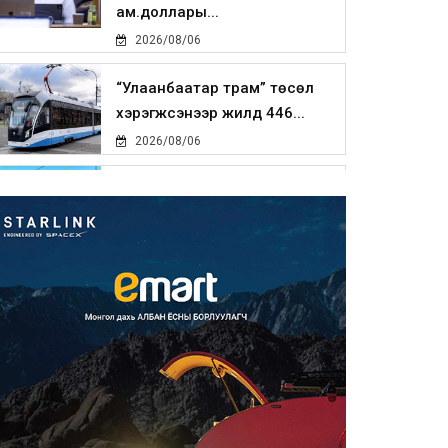
ам.доллары...
2026/08/06
“Улаанбаатар трам” төсөл
хэрэгжсэнээр жилд 446...
2026/08/06
Автомашины улсын дугаар
тэгш тоогоор төгссөн бол ө...
2026/08/06
Улаанбаатарт өдөртөө 29 хэм
дулаан
2026/08/06
Прокурорын байгууллага
өнгөрсөн долоо хоногт 29,44...
2026/08/05