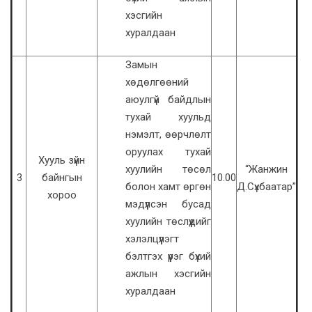
хэсгийн
хуралдаан
Замын
хөдөлгөөний
аюулгүй байдлын
тухай хуульд
нэмэлт, өөрчлөлт
оруулах тухай
Хууль зүйн
хуулийн төсөл
“Жанжин
3
байнгын
10.00
болон хамт өргөн
Д.Сүхбаатар”
хороо
мэдүүлсэн бусад
хуулийн төслүүдийг
хэлэлцүүлэгт
бэлтгэх үүрэг бүхий
ажлын хэсгийн
хуралдаан