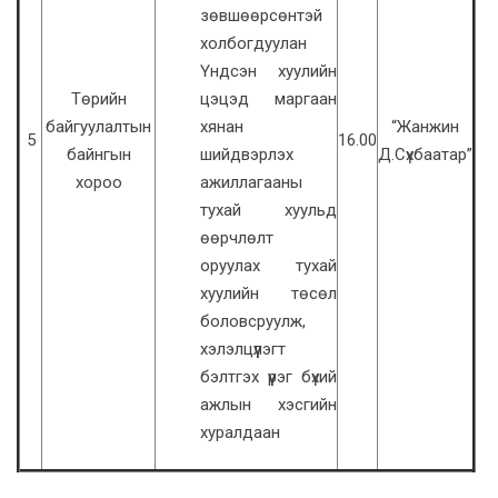
зөвшөөрсөнтэй
холбогдуулан
Үндсэн хуулийн
Төрийн
цэцэд маргаан
байгуулалтын
хянан
“Жанжин
5
16.00
байнгын
шийдвэрлэх
Д.Сүхбаатар”
хороо
ажиллагааны
тухай хуульд
өөрчлөлт
оруулах тухай
хуулийн төсөл
боловсруулж,
хэлэлцүүлэгт
бэлтгэх үүрэг бүхий
ажлын хэсгийн
хуралдаан