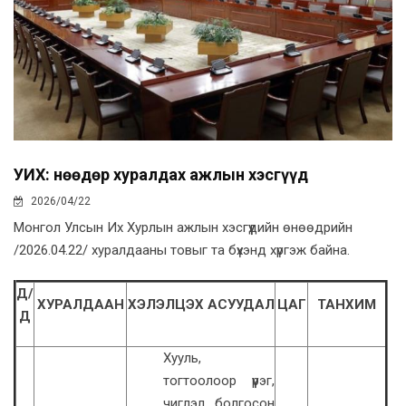
УИХ: Өнөөдөр хуралдах ажлын хэсгүүд
2026/04/22
Монгол Улсын Их Хурлын ажлын хэсгүүдийн өнөөдрийн
/2026.04.22/ хуралдааны товыг та бүхэнд хүргэж байна.
Д/
ХУРАЛДААН
ХЭЛЭЛЦЭХ АСУУДАЛ
ЦАГ
ТАНХИМ
Д
Хууль,
тогтоолоор үүрэг,
чиглэл болгосон