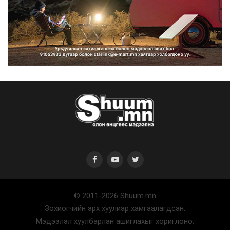
Нийтийн тээврийн Ч:19А чиглэлийн
замналд түр хугац...
2026/08/07
Автомашины улсын дугаар сондгой
тоогоор төгссөн бо...
2026/08/07
© 2011-2026 Shuum.mn
Улаанбаатарт өдөртөө 30 хэм дулаан
Зохиогчийн эрх хуулиар хамгаалагдсан.
2026/08/07
Мэдээлэл хуулбарлан ашиглахыг хориглоно.