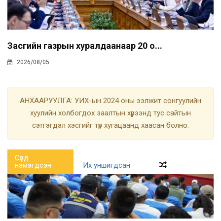
Засгийн газрын хуралдаанаар 20 о...
2026/08/05
АНХААРУУЛГА: УИХ-ын 2024 оны ээлжит сонгуулийн
хуулийн холбогдох заалтын хүрээнд тус сайтын
сэтгэгдэл хэсгийг түр хугацаанд хаасан болно.
Сүүлд
нэмэгдсэн
Их уншигдсан