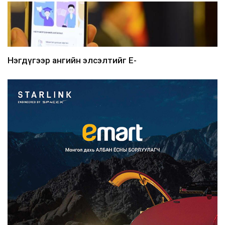
Нэгдүгээр ангийн элсэлтийг E-
Mongolia-аар зохион б...
2026/08/07
Францад иргэд рүү зөвшөөрөлгүй
сурталчилгааны дууд...
2026/08/07