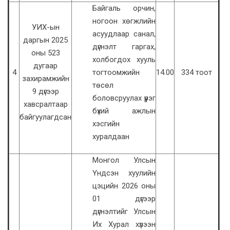
Байгаль орчин,
ногоон хөгжлийн
УИХ-ын
асуудлаар санал,
даргын 2025
дүгнэлт гаргах,
оны 523
холбогдох хууль
дугаар
4
тогтоомжийн
14.00
334 тоот
захирамжийн
төсөл
9 дүгээр
боловсруулах үүрэг
хавсралтаар
бүхий ажлын
байгуулагдсан
хэсгийн
хуралдаан
Монгол Улсын
Үндсэн хуулийн
цэцийн 2026 оны
01 дүгээр
дүгнэлтийг Улсын
Их Хурал хүлээн