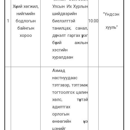
Хүний хөгжил,
Улсын Их Хурлын
нийгмийн
шийдвэрийн
“Үндсэн
1
бодлогын
биелэлттэй
10.00
хууль”
байнгын
танилцах, санал,
хороо
дүгнэлт гаргах үүрэг
бүхий ажлын
хэсгийн
хуралдаан
Ахмад
настнуудаас
тэтгэвэр, тэтгэмж
тогтоолгох цалин
хөлс, түүнтэй
адилтгах
орлогын
өнөөгийн үнэ
цэнийг