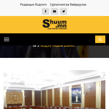
Редакцын бодлого
Сурталчилгаа байршуулах
Toggle
navigation
НҮҮР
МЭДЭЭ УНШИЖ БАЙНА...