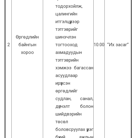
тодорхойлж,
цалингийн
итгэлцүүрээр
тэтгэврийг
Өргөдлийн
шинэчлэн
2
байнгын
тогтооход
10.00
“Их засаг”
хороо
ахмадуудын
тэтгэврийн
хэмжээ багассан
асуудлаар
ирүүлсэн
өргөдлийг
судлан, санал,
дүгнэлт болон
шийдвэрийн
төсөл
боловсруулах үүрэг
бүхий ажлын