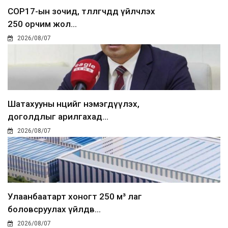
COP17-ын зочид, төлөөлөгчдөд үйлчлэх
250 орчим жол...
2026/08/07
Шатахууны нөөцийг нэмэгдүүлэх,
доголдлыг арилгахад...
2026/08/07
Улаанбаатарт хоногт 250 м³ лаг
боловсруулах үйлдв...
2026/08/07