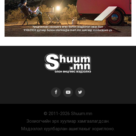
Нийтийн тээврийн Ч:19А чиглэлийн
замналд түр хугац...
2026/08/07
Автомашины улсын дугаар сондгой
тоогоор төгссөн бо...
2026/08/07
© 2011-2026 Shuum.mn
Улаанбаатарт өдөртөө 30 хэм дулаан
Зохиогчийн эрх хуулиар хамгаалагдсан.
2026/08/07
Мэдээлэл хуулбарлан ашиглахыг хориглоно.