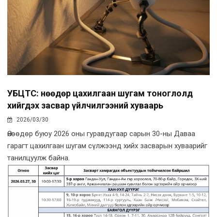
УБЦТС: Өнөөдөр цахилгаан шугам тоноглолд
хийгдэх засвар үйлчилгээний хуваарь
2026/03/30
Өнөөдөр буюу 2026 оны гуравдугаар сарын 30-ны Даваа
гарагт цахилгаан шугам сүлжээнд хийх засварын хуваарийг
танилцуулж байна.