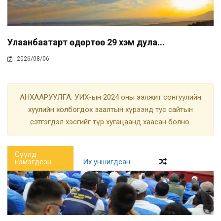
Улаанбаатарт өдөртөө 29 хэм дула...
2026/08/06
АНХААРУУЛГА: УИХ-ын 2024 оны ээлжит сонгуулийн
хуулийн холбогдох заалтын хүрээнд тус сайтын
сэтгэгдэл хэсгийг түр хугацаанд хаасан болно.
Сүүлд
нэмэгдсэн
Их уншигдсан