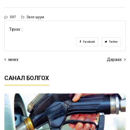
597
Зөвлөх шуум
Түгээх :
Facebook
Twitter
Өмнөх
Дараах
САНАЛ БОЛГОХ