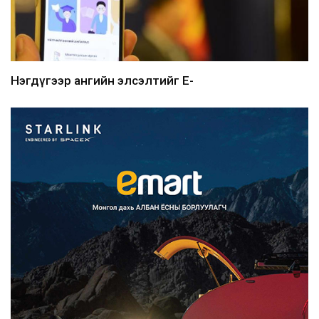
Нэгдүгээр ангийн элсэлтийг E-
Mongolia-аар зохион б...
2026/08/07
Францад иргэд рүү зөвшөөрөлгүй
сурталчилгааны дууд...
2026/08/07