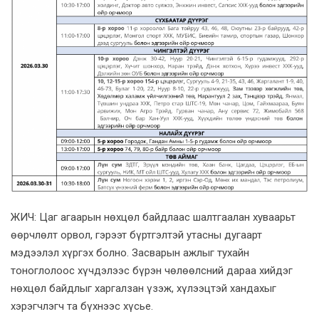
ЖИЧ: Цаг агаарын нөхцөл байдлаас шалтгаалан хуваарьт
өөрчлөлт орвол, гэрээт бүртгэлтэй утасны дугаарт
мэдээлэл хүргэх болно. Засварын ажлыг тухайн
тоноглолоос хүчдэлээс бүрэн чөлөөлсний дараа хийдэг
нөхцөл байдлыг харгалзан үзэж, хүлээцтэй хандахыг
хэрэгчлэгч та бүхнээс хүсье.