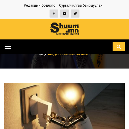
Редакцын бодлого
Сурталчилгаа байршуулах
Toggle
navigation
НҮҮР
МЭДЭЭ УНШИЖ БАЙНА...