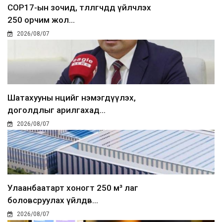
COP17-ын зочид, төлөөлөгчдөд үйлчлэх
250 орчим жол...
2026/08/07
Шатахууны нөөцийг нэмэгдүүлэх,
доголдлыг арилгахад...
2026/08/07
Улаанбаатарт хоногт 250 м³ лаг
боловсруулах үйлдв...
2026/08/07