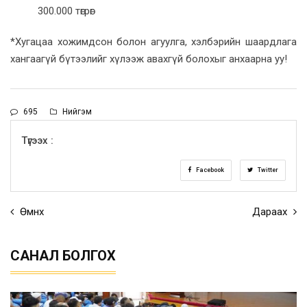
300.000 төгрөг
*Хугацаа хожимдсон болон агуулга, хэлбэрийн шаардлага
хангаагүй бүтээлийг хүлээж авахгүй болохыг анхаарна уу!
695
Нийгэм
Түгээх :
Facebook
Twitter
Өмнөх
Дараах
САНАЛ БОЛГОХ