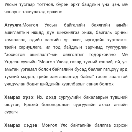
Улсын тусгаар тогтнол, бүрэн эрхт байдлын үнэ цэн, мөн
чанарыг таниулахад оршино.
Агуулга:
Монгол Улсын байгалийн баялгийн өнөөгийн
ашиглалтын нөхцөлд дүн шинжилгээ хийж, байгаль орчны
хамгаалал, эдийн засгийн үр ашиг, иргэдийн хүртээмж,
төрийн хариуцлага, ил тод байдлын зарчимд тулгуурлан
“зохистой ашиглалт”-ын ойлголтыг тодорхойлно. Мөн
Үндсэн хуулийн “Монгол Улсад газар, түүний хэвлий, ой, ус,
амьтан, ургамал болон байгалийн бусад баялаг гагцхүү ард
түмний мэдэл, төрийн хамгаалалтад байна” гэсэн заалттай
уялдуулан бодит шийдлийн хувилбарыг санал болгох.
Хамрах хүрээ:
Их, дээд сургуулийн бакалаврын түвшний
оюутан, Ерөнхий боловсролын сургуулийн ахлах ангийн
сурагч.
Хамрах сэдэв:
Монгол Улс байгалийн баялгаа хэрхэн