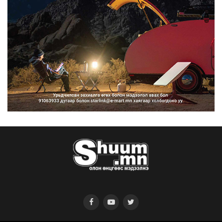
2026/08/07
Нийтийн тээврийн Ч:19А чиглэлийн
замналд түр хугац...
2026/08/07
Автомашины улсын дугаар сондгой
тоогоор төгссөн бо...
2026/08/07