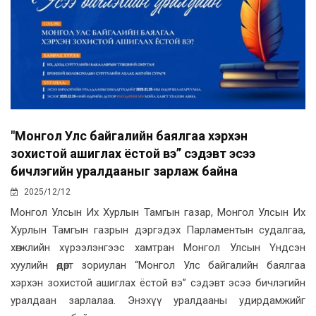
"Монгол Улс байгалийн баялгаа хэрхэн
зохистой ашиглах ёстой вэ” сэдэвт эсээ
бичлэгийн уралдааныг зарлаж байна
2025/12/12
Монгол Улсын Их Хурлын Тамгын газар, Монгол Улсын Их
Хурлын Тамгын газрын дэргэдэх Парламентын судалгаа,
хөгжлийн хүрээлэнгээс хамтран Монгол Улсын Үндсэн
хуулийн өдөрт зориулан “Монгол Улс байгалийн баялгаа
хэрхэн зохистой ашиглах ёстой вэ” сэдэвт эсээ бичлэгийн
уралдаан зарлалаа. Энэхүү уралдааны удирдамжийг