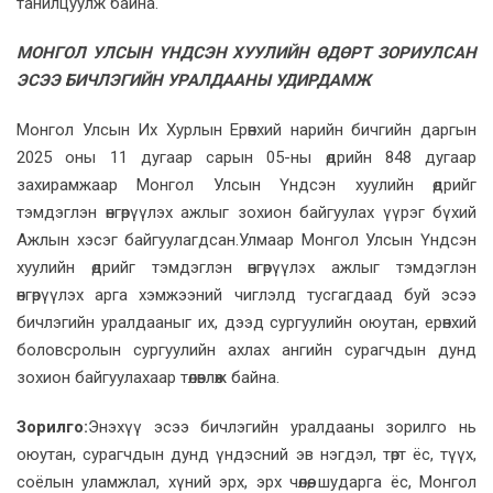
танилцуулж байна.
МОНГОЛ УЛСЫН ҮНДСЭН ХУУЛИЙН ӨДӨРТ ЗОРИУЛСАН
ЭСЭЭ БИЧЛЭГИЙН УРАЛДААНЫ УДИРДАМЖ
Монгол Улсын Их Хурлын Ерөнхий нарийн бичгийн даргын
2025 оны 11 дугаар сарын 05-ны өдрийн 848 дугаар
захирамжаар Монгол Улсын Үндсэн хуулийн өдрийг
тэмдэглэн өнгөрүүлэх ажлыг зохион байгуулах үүрэг бүхий
Ажлын хэсэг байгуулагдсан.Улмаар Монгол Улсын Үндсэн
хуулийн өдрийг тэмдэглэн өнгөрүүлэх ажлыг тэмдэглэн
өнгөрүүлэх арга хэмжээний чиглэлд тусгагдаад буй эсээ
бичлэгийн уралдааныг их, дээд сургуулийн оюутан, ерөнхий
боловсролын сургуулийн ахлах ангийн сурагчдын дунд
зохион байгуулахаар төлөвлөж байна.
Зорилго:
Энэхүү эсээ бичлэгийн уралдааны зорилго нь
оюутан, сурагчдын дунд үндэсний эв нэгдэл, төрт ёс, түүх,
соёлын уламжлал, хүний эрх, эрх чөлөө, шударга ёс, Монгол