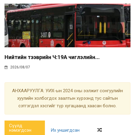
Нийтийн тээврийн Ч:19А чиглэлийн...
2026/08/07
АНХААРУУЛГА: УИХ-ын 2024 оны ээлжит сонгуулийн
хуулийн холбогдох заалтын хүрээнд тус сайтын
сэтгэгдэл хэсгийг түр хугацаанд хаасан болно.
Сүүлд
нэмэгдсэн
Их уншигдсан