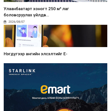
Улаанбаатарт хоногт 250 м³ лаг
боловсруулах үйлдв...
2026/08/07
Нэгдүгээр ангийн элсэлтийг E-
Mongolia-аар зохион б...
2026/08/07
Францад иргэд рүү зөвшөөрөлгүй
сурталчилгааны дууд...