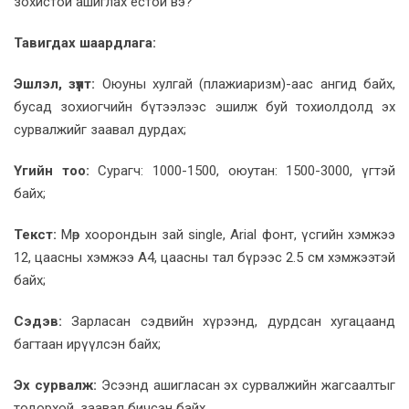
зохистой ашиглах ёстой вэ?
Тавигдах шаардлага:
Эшлэл, зүүлт:
Оюуны хулгай (плажиаризм)-аас ангид байх,
бусад зохиогчийн бүтээлээс эшилж буй тохиолдолд эх
сурвалжийг заавал дурдах;
Үгийн тоо:
Сурагч: 1000-1500, оюутан: 1500-3000, үгтэй
байх;
Текст:
Мөр хоорондын зай single, Arial фонт, үсгийн хэмжээ
12, цаасны хэмжээ А4, цаасны тал бүрээс 2.5 см хэмжээтэй
байх;
Сэдэв:
Зарласан сэдвийн хүрээнд, дурдсан хугацаанд
багтаан ирүүлсэн байх;
Эх сурвалж:
Эсээнд ашигласан эх сурвалжийн жагсаалтыг
тодорхой, заавал бичсэн байх.