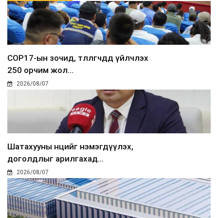
COP17-ын зочид, төлөөлөгчдөд үйлчлэх
250 орчим жол...
2026/08/07
Шатахууны нөөцийг нэмэгдүүлэх,
доголдлыг арилгахад...
2026/08/07