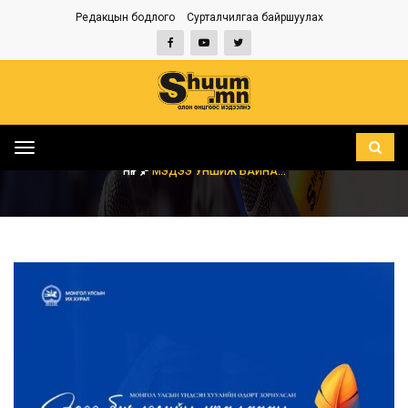
Редакцын бодлого
Сурталчилгаа байршуулах
Toggle
navigation
НҮҮР
МЭДЭЭ УНШИЖ БАЙНА...