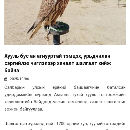
Хууль бус ан агнууртай тэмцэх, урьдчилан
сэргийлэх чиглэлээр хяналт шалгалт хийж
байна
2025/10/06
Салбарын улсын ерөнхий байцаагчийн баталсан
удирдамжийн хүрээнд Амьтны тухай хууль тогтоомжийн
хэрэгжилтийн байдалд улсын хэмжээнд хяналт шалгалтыг
зохион байгууллаа.
Шалгалтын хүрээнд нийт 1200 орчим хүн, хуулийн этгээдийг