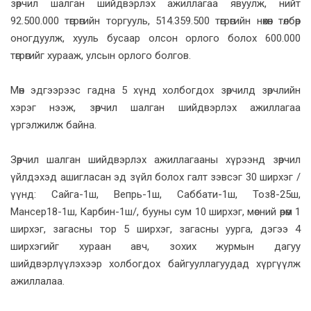
зөрчил шалган шийдвэрлэх ажиллагаа явуулж, нийт
92.500.000 төгрөгийн торгууль, 514.359.500 төгрөгийн нөхөн төлбөр
оногдуулж, хууль бусаар олсон орлого болох 600.000
төгрөгийг хурааж, улсын орлого болгов.
Мөн эдгээрээс гадна 5 хүнд холбогдох зөрчилд зөрчлийн
хэрэг нээж, зөрчил шалган шийдвэрлэх ажиллагаа
үргэлжилж байна.
Зөрчил шалган шийдвэрлэх ажиллагааны хүрээнд зөрчил
үйлдэхэд ашигласан эд зүйл болох галт зэвсэг 30 ширхэг /
үүнд: Сайга-1ш, Вепрь-1ш, Саббати-1ш, Тоз8-25ш,
Мансер18-1ш, Карбин-1ш/, бууны сум 10 ширхэг, мөсний өрөм 1
ширхэг, загасны тор 5 ширхэг, загасны уурга, дэгээ 4
ширхэгийг хураан авч, зохих журмын дагуу
шийдвэрлүүлэхээр холбогдох байгууллагуудад хүргүүлж
ажиллалаа.