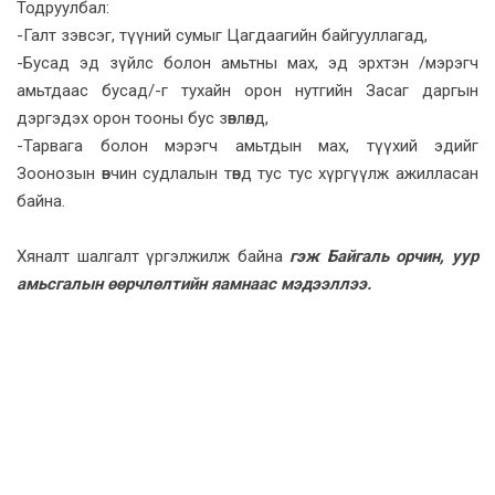
Тодруулбал:
-Галт зэвсэг, түүний сумыг Цагдаагийн байгууллагад,
-Бусад эд зүйлс болон амьтны мах, эд эрхтэн /мэрэгч
амьтдаас бусад/-г тухайн орон нутгийн Засаг даргын
дэргэдэх орон тооны бус зөвлөлд,
-Тарвага болон мэрэгч амьтдын мах, түүхий эдийг
Зоонозын өвчин судлалын төвд тус тус хүргүүлж ажилласан
байна.
Хяналт шалгалт үргэлжилж байна
гэж Байгаль орчин, уур
амьсгалын өөрчлөлтийн яамнаас мэдээллээ.