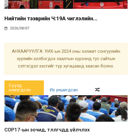
Нийтийн тээврийн Ч:19А чиглэлийн...
2026/08/07
АНХААРУУЛГА: УИХ-ын 2024 оны ээлжит сонгуулийн
хуулийн холбогдох заалтын хүрээнд тус сайтын
сэтгэгдэл хэсгийг түр хугацаанд хаасан болно.
Сүүлд
нэмэгдсэн
Их уншигдсан
COP17-ын зочид, төлөөлөгчдөд үйлчлэх