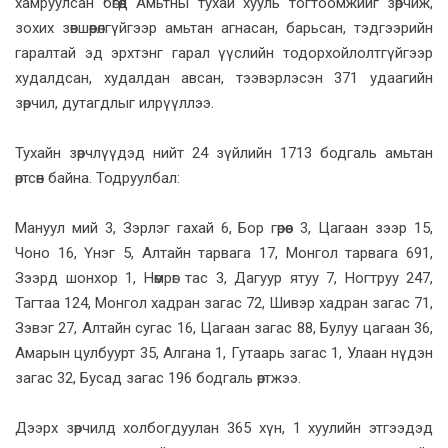
хамруулсан бөгөөд Амьтны тухай хууль тогтоомжийг зөрчиж,
зохих зөвшөөрөлгүйгээр амьтан агнасан, барьсан, тэдгээрийн
гаралтай эд эрхтэнг гарал үүслийн тодорхойлолтгүйгээр
худалдсан, худалдан авсан, тээвэрлэсэн 371 удаагийн
зөрчил, дутагдлыг илрүүллээ.
Тухайн зөрчлүүдэд нийт 24 зүйлийн 1713 бодгаль амьтан
өртсөн байна. Тодруулбал:
Мануул мий 3, Зэрлэг гахай 6, Бор гөрөөс 3, Цагаан зээр 15,
Чоно 16, Үнэг 5, Алтайн тарвага 17, Монгол тарвага 691,
Зээрд шонхор 1, Нөмрөг тас 3, Дагуур ятуу 7, Ногтруу 247,
Тагтаа 124, Монгол хадран загас 72, Шивэр хадран загас 71,
Зэвэг 27, Алтайн сугас 16, Цагаан загас 88, Булуу цагаан 36,
Амарын цулбуурт 35, Алгана 1, Гутаарь загас 1, Улаан нүдэн
загас 32, Бусад загас 196 бодгаль өртжээ.
Дээрх зөрчилд холбогдуулан 365 хүн, 1 хуулийн этгээдэд