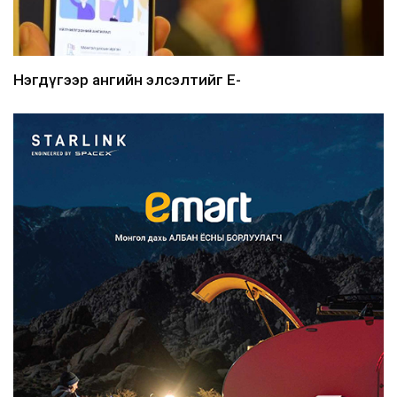
Нэгдүгээр ангийн элсэлтийг E-
Mongolia-аар зохион б...
2026/08/07
Францад иргэд рүү зөвшөөрөлгүй
сурталчилгааны дууд...
2026/08/07