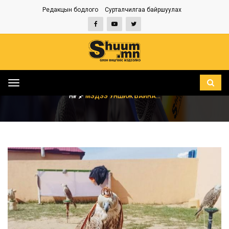
Редакцын бодлого
Сурталчилгаа байршуулах
Toggle
navigation
НҮҮР
МЭДЭЭ УНШИЖ БАЙНА...