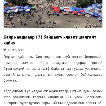
Баяр наадмаар 171 байцаагч хяналт шалгалт
хийнэ
2025/07/04
Эрүүл мэндийн яам, Хүнс, хөдөө аж ахуй, хөнгөн үйлдвэрийн
яамнаас хамтран баяр наадмын өдрүүдэд хүнсний
бүтээгдэхүүний чанар, аюулгүй байдлыг хангуулах, урьдчилан
сэргийлэх хяналт шалгалтын ажлыг зохион байгуулахаар
болжээ.
Тодруулбал, Хүнс хөдөө аж ахуйн газар, Эрүүл мэндийн газар,
Мал эмнэлгийн газрын хяналтын 171 улсын байцаагч
өнгөрөгч зургадугаар сарын 30-ны өдрөөс энэ сарын 15-