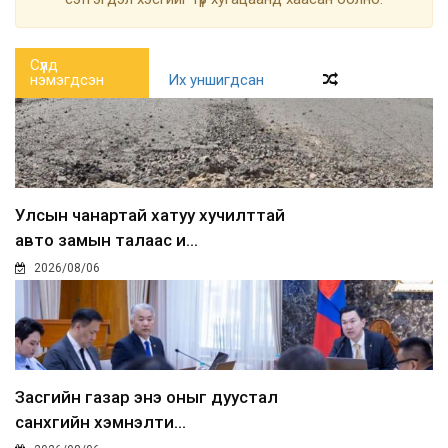
Сүүлд
нэмэгдсэн
Их уншигдсан
Улсын чанартай хатуу хучилттай
авто замын талаас и...
2026/08/06
Засгийн газар энэ оныг дуустал
санхүүгийн хэмнэлти...