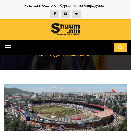
Редакцын бодлого
Сурталчилгаа байршуулах
Toggle
navigation
НҮҮР
МЭДЭЭ УНШИЖ БАЙНА...