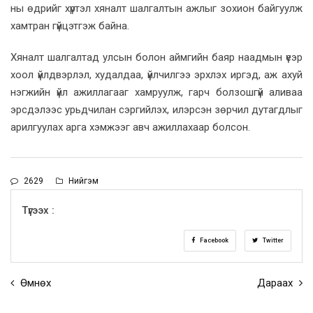
ны өдрийг хүртэл хяналт шалгалтын ажлыг зохион байгуулж
хамтран гүйцэтгэж байна.
Хяналт шалгалтад улсын болон аймгийн баяр наадмын үеэр
хоол үйлдвэрлэл, худалдаа, үйлчилгээ эрхлэх иргэд, аж ахуй
нэгжийн үйл ажиллагааг хамруулж, гарч болзошгүй аливаа
эрсдэлээс урьдчилан сэргийлэх, илэрсэн зөрчил дутагдлыг
арилгуулах арга хэмжээг авч ажиллахаар болсон.
2629
Нийгэм
Түгээх :
Facebook
Twitter
Өмнөх
Дараах