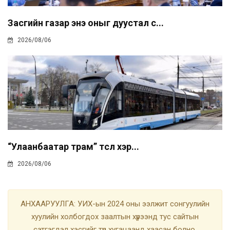
Засгийн газар энэ оныг дуустал с...
2026/08/06
“Улаанбаатар трам” төсөл хэр...
2026/08/06
АНХААРУУЛГА: УИХ-ын 2024 оны ээлжит сонгуулийн
хуулийн холбогдох заалтын хүрээнд тус сайтын
сэтгэгдэл хэсгийг түр хугацаанд хаасан болно.