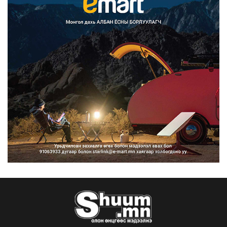
Монгол Улс COP17 бага хуралд 6.5
тэрбум ам.доллары...
2026/08/06
“Улаанбаатар трам” төсөл
хэрэгжсэнээр жилд 446...
2026/08/06
Автомашины улсын дугаар тэгш
тоогоор төгссөн бол ө...