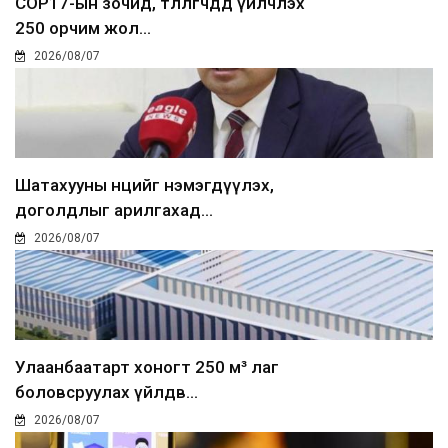
COP17-ын зочид, төлөөлөгчдөд үйлчлэх
250 орчим жол...
2026/08/07
Шатахууны нөөцийг нэмэгдүүлэх,
доголдлыг арилгахад...
2026/08/07
Улаанбаатарт хоногт 250 м³ лаг
боловсруулах үйлдв...
2026/08/07