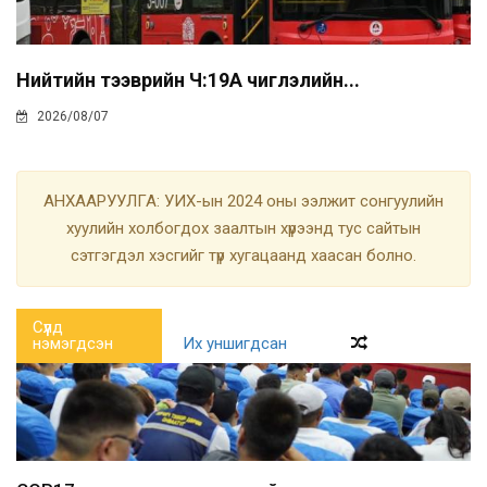
Нийтийн тээврийн Ч:19А чиглэлийн...
2026/08/07
АНХААРУУЛГА: УИХ-ын 2024 оны ээлжит сонгуулийн
хуулийн холбогдох заалтын хүрээнд тус сайтын
сэтгэгдэл хэсгийг түр хугацаанд хаасан болно.
Сүүлд
нэмэгдсэн
Их уншигдсан