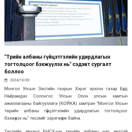
"Төрийн албаны гүйцэтгэлийн удирдлагын
тогтолцоог бэхжүүлэх нь" сэдэвт сургалт
боллоо
2024/10/30
Монгол Улсын Засгийн газрын Хэрэг эрхлэх газар Бүгд
Найрамдах Солонгос Улсын Олон улсын хамтын
ажиллагааны байгууллага (КОЙКА) хамтран “Монгол Улсын
төрийн албаны гүйцэтгэлийн удирдлагын тогтолцоог
бэхжүүлэх нь” төслийг хэрэгжүүлж байна.
Төслийн хүрээнд БНСУ-ын төрийн албаны нэр хүндтэй