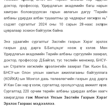
доктор, профессор, Удирдлагын академийн багш нарын
хамтран боловсруулсан гарын авлагын дагуу “Төрийн
албаны удирдах албан тушаалтны ур чадварыг хөгжүүлэх нь”
сэдэвт сургалтыг 2024 оны 10 сарын 28-наас эхлүүлэн
цувралаар зохион байгуулж байна.
Энэ удаагийн сургалтыг Засгийн газрын Хэрэг эрхлэх
газрын дэд дарга Б.Батцэцэг нээж үг хэлэв. Мөн
Удирдлагын академийн Төрийн албаны сургуулийн захирал,
доктор, профессор Д.Байгал, тус төслийн менежер, БНСУ-
ын Стратеги хөгжлийн хүрээлэнгийн захирал Пак Кьюн Бэ,
БНСУ-ын Олон улсын хамтын ажиллагааны байгууллага
(КОЙКА)-ын Монгол дахь төлөөлөгчийн газрын дэд дарга
И Кан Сан нар үг хэлж, сургалтад оролцогчдод амжилт хүсэв.
Сургалтад 220 орчим төрийн албаны удирдах албан хаагч
хамрагдлаа
гэж Монгол Улсын Засгийн Газрын Хэрэг
Эрхлэх Газраас мэдээллээ.