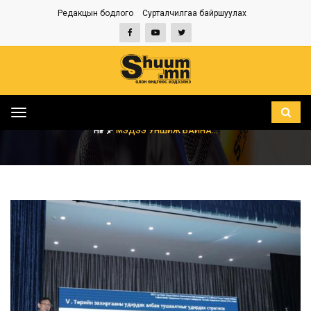
Редакцын бодлого
Сурталчилгаа байршуулах
Toggle
navigation
НҮҮР
МЭДЭЭ УНШИЖ БАЙНА...