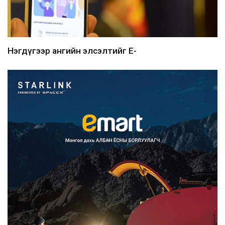
Нэгдүгээр ангийн элсэлтийг E-
Mongolia-аар зохион б...
2026/08/07
Францад иргэд рүү зөвшөөрөлгүй
сурталчилгааны дууд...
2026/08/07