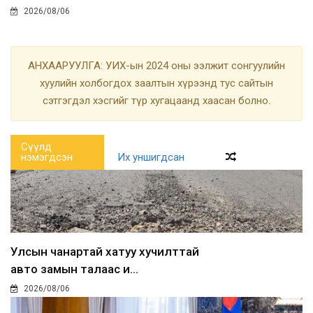
2026/08/06
АНХААРУУЛГА: УИХ-ын 2024 оны ээлжит сонгуулийн
хуулийн холбогдох заалтын хүрээнд тус сайтын
сэтгэгдэл хэсгийг түр хугацаанд хаасан болно.
Сүүлд
нэмэгдсэн
Их уншигдсан
Улсын чанартай хатуу хучилттай
авто замын талаас и...
2026/08/06