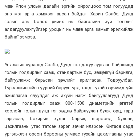
мөрөн, Япон улсын далайн эргийн ойролцоох том голуудад
энэ мэт арга хэмжээг авсан байдаг. Харин Сэлбэ, Дунд
голыг аль болох өөрийнх нь байгалийн зүй тогтлыг
алдагдуулахгүйгээр урсцыг нь чөлөөлөх арга замыг эрэлхийлж
байна” хэмээв.
Уг ажлын хүрээнд Сэлбэ, Дунд гол дагуу зургаан байршилд
голын голдирлыг хааж, стандартын бус, зөвшөөрөлгүй барилга,
байгууламж барьсан зөрчлийг арилгасан. Тодруулбал,
Гурвалжингийн гүүрний баруун урд талд тухайн орчимд үйл
ажиллагаа явуулдаг аж ахуйн нэгж байгууллагууд Дунд
голын голдирлыг хааж 800-1500 диаметрийн өргөнтэй
хоолойг голын дунд тэг хөндлөн байрлуулан булж, орц, гарц
гаргасан, бохирын худаг барьж, шороонд булсан,
цахилгааны утас татсан зэрэг зөрчил илэрсэн. Өнгөрсөн сард
үргэлжлэн орсон борооны улмаас тухайн цахилгааны утас