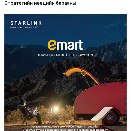
Стратегийн нөөцийн барааны
хяналтыг цахим системээ...
2026/08/06
Монгол Улс COP17 бага хуралд 6.5
тэрбум ам.доллары...
2026/08/06
“Улаанбаатар трам” төсөл
хэрэгжсэнээр жилд 446...
2026/08/06