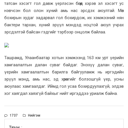
татсан хэсэгт гол давж үерлэсэн бөгөөд хэрэв эл хэсэгт ус
нэвчсэн бол олон хүний амь нас эрсдэх аюултай. Мөн
бохирын худаг задарвал гол бохирдож, их хэмжээний нян
бактери тархан, хүний эрүүл мэндэд ноцтой аюул учрах
эрсдэлтэй байсан гэдгийг тэрбээр онцолж байлаа.
Ташрамд, Улаанбаатар хотын хэмжээнд 163 км урт үерийн
хамгаалалтын далан суваг байдаг. Энэхүү далан суваг,
үерийн хамгаалалтын барилга байгууламж нь иргэдийн
эрүүл мэнд, амь нас, эд хөрөнгийг болзошгүй үер, усны
аюулаас хамгаалдаг. Иймд гол усаа бохирдуулахгүй, элдэв
хог хаягдал хаяхгүй байхыг нийт иргэддээ уриалж байна.
1737
Нийгэм
Түгээх :