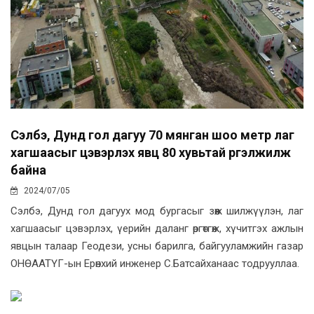
Сэлбэ, Дунд гол дагуу 70 мянган шоо метр лаг
хагшаасыг цэвэрлэх явц 80 хувьтай үргэлжилж
байна
2024/07/05
Сэлбэ, Дунд гол дагуух мод бургасыг зөөж шилжүүлэн, лаг
хагшаасыг цэвэрлэх, үерийн даланг өргөтгөж, хүчитгэх ажлын
явцын талаар Геодези, усны барилга, байгууламжийн газар
ОНӨААТҮГ-ын Ерөнхий инженер С.Батсайханаас тодрууллаа.