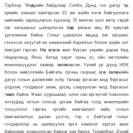
Тэрбээр “Өнөөдрийн байдлаар Сэлбэ, Дунд гол дагуу төр,
хувийн хэвшил хамтарсан 22 аж ахуйн нэгж байгууллага
нийгмийн хариуцлагын хүрээнд 70 мянган шоо метр гаруй
лаг хагшаасыг цэвэрлэсэн бөгөөд ажлын явц 80 хувьтай
үргэлжилж байна. Голыг цэвэрлэх явцад лаг хагшаас
гэхээсээ илүүтэй их хэмжээний барилгын болон ахуйн хог
хаягдал гарсан. Мөн өнгөрсөн жил буусан үерийн дараа бид
Нидерланд, Япон, Хятад зэрэг орны ус, ойн чиглэлийн
инженерүүдээс заавар зөвлөгөө авсан. Үүний үр дүнд НОК
болон нийслэлийн Байгаль орчны газраас өгсөн зөвлөмжийн
дагуу голын далангийн хоёр талаар ургасан мод бургасыг
үлдээж, голдирол хааж, урсац сааруулсан мод бургасыг
чөлөөлж байна. Угаас суурьшмал, олон сая иргэнтэй томоохон
хотуудад хотын голоор урсаж байгаа голд инженерийн
тооцоолол гарган, эргийн хамгаалалт хийх, голын
хамгаалалтын далан үүсгэх, тэр ч байтугай голыг
голдирлоор нь шилжүүлэх арга хэмжээг хүртэл авах
байдлаар зохицуулсан байдаг юм билээ. Тухайлбал, Дунай