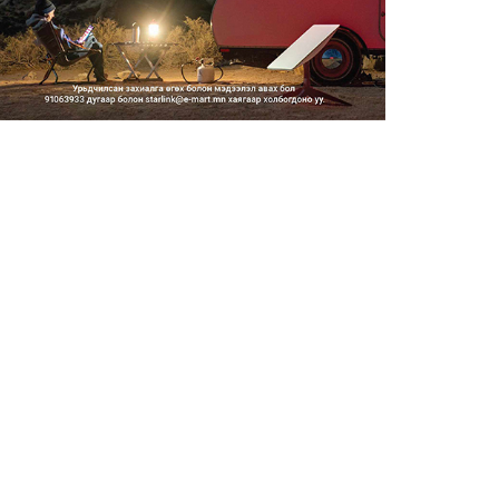
2026/08/06
Засгийн газар энэ оныг
дуустал санхүүгийн хэмнэлти...
2026/08/06
Шатахууны импортын гаалийн
албан татварыг 2027 оны...
2026/08/06
Стратегийн нөөцийн барааны
хяналтыг цахим системээ...
2026/08/06
Монгол Улс COP17 бага
хуралд 6.5 тэрбум
ам.доллары...