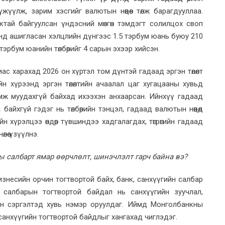
жүүлж, зарим хэсгийг валютын нөөцөөс төлж барагдууллаа.
тай байгуулсан үндэсний мөнгөн тэмдэгт солилцох своп
нд ашигласан хэлцлийн дүнгээс 1.5 тэрбум юань буюу 210
1 тэрбум юанийн төлбөрийг 4 сарын эхээр хийсэн.
иас харахад 2026 он хүртэл том дүнтэй гадаад эргэн төлөлт
йн хүрээнд эргэн төлөлтийн ачаалал цаг хугацааны хувьд
эмж муудахгүй байхад ихээхэн анхаарсан. Ийнхүү гадаад
 байхгүй гэдэг нь төлбөрийн тэнцэл, гадаад валютын нөөцөд
йн хүрэлцээ өндөр түвшиндээ хадгалагдах, төгрөгийн гадаад
өө үзүүлнэ.
ны салбарт ямар өөрчлөлт, шинэчлэлт гарч байна вэ?
изнесийн орчин тогтвортой байх, банк, санхүүгийн салбар
кны салбарын тогтвортой байдал нь санхүүгийн зуучлал,
йн сэргэлтэд хувь нэмэр оруулдаг. Иймд Монголбанкны
санхүүгийн тогтвортой байдлыг хангахад чиглэдэг.