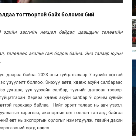
валдаа тогтвортой байх боломж бий
й эдийн засгийн нөхцөл байдал, цаашдын төлөвийн
ал, төлөвөөс эхэлье гэж бодож байна. Энэ талаар юуны
.
 үе дээрээ байна. 2023 оны гүйцэтгэлээр 7 хувийн өсөлттэй
х үзүүлэлт боллоо. Энэхүү өсөлтөд хөдөө аж ахуйн салбараас
эр дундаа, уул уурхайн салбар, түүнийг дагасан тээвэр,
үйцэтгэсэн. Хэрвээ хөдөө аж ахуйн салбар 9 орчим хувийн
 өсөлттэй гарахаар байлаа. Нийт эрэлт талаас нь авч үзвэл,
йгууллагын хэрэглээ, экспортын өсөлт голлон тэтгээд байгаа
ий өсөлт нь экспортын орлогыг нэмэгдүүлж, төсвийн дахин
лээний өсөлтөд нөлөөлсөн.