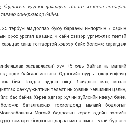
нш, бодлогын хүүний цаашдын төлөвт ихээхэн анхаарал
 талаар сонирхмоор байна.
 5.25 тэрбум ам.доллар буюу барааны импортын 7 сарын
тын орох урсгал цаашид ч сайн хэвээр үргэлжлэх төлөвтэй
ай харьцах ханш тогтвортой хэвээр байх боломж харагдаж
нфляцаар засварласан) хүү +5 хувь байгаа нь мөнгөний
нөлөөлж байгааг илтгэнэ. Одоогийн суурь төсөөллөөр инфляц
омж бий. Гэхдээ зудын нөхцөл байдлын мах, махан
й адилтгах санхүүжилтийн тэлэлт нь хувийн хэвшлийн цалин,
лс бас байна. Хэрэв эдгээр хүчин зүйлсийн нөлөө сул байж,
боломж баталгаажих тохиолдолд мөнгөний бодлогыг
 Монголбанкны Мөнгөний бодлогын хороо эдийн засгийн
лөгдөхөөс хамаарч бодлогын дараагийн алхмыг тухай бүр авч