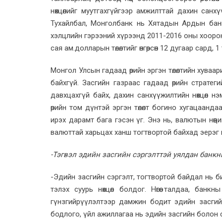
нөхцөлийг муутгахгүйгээр амжилттай дахин санхүү
Тухайлбал, Монголбанк нь Хятадын Ардын банк
хэлцлийн гэрээний хүрээнд 2011-2016 оны хооро
сая ам.долларын төлөлтийг өнгөрсөн 12 дугаар сард, 
Монгол Улсын гадаад өрийн эргэн төлөлтийн хуваар
байхгүй. Засгийн газраас гадаад өрийн стратеги
давхцахгүй байх, дахин санхүүжилтийн нөхцөл н
өрийн том дүнтэй эргэн төлөлт богино хугацаандаа
ирэх дарамт бага гэсэн үг. Энэ нь, валютын нөөци
валюттай харьцах ханш тогтвортой байхад эерэг нөл
-Тэгвэл эдийн засгийн сэргэлттэй уялдан банк
-Эдийн засгийн сэргэлт, тогтвортой байдал нь б
тэлэх суурь нөхцөл болдог. Нөгөө талдаа, бан
гүнзгийрүүлэлтээр дамжин бодит эдийн засги
бодлого, үйл ажиллагаа нь эдийн засгийн болон 