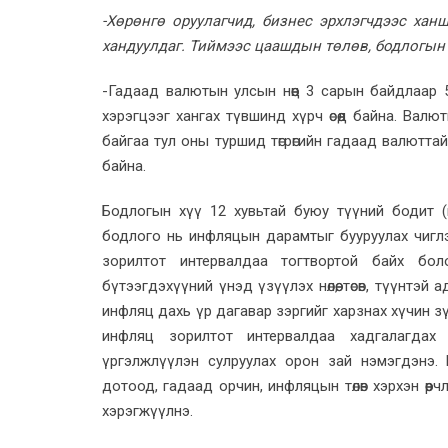
-Хөрөнгө оруулагчид, бизнес эрхлэгчдээс ха
хандуулдаг. Тиймээс цаашдын төлөв, бодлогын
-Гадаад валютын улсын нөөц 3 сарын байдлаар
хэрэгцээг хангах түвшинд хүрч өсөөд байна. Валю
байгаа тул оны туршид төгрөгийн гадаад валютт
байна.
Бодлогын хүү 12 хувьтай буюу түүний бодит (и
бодлого нь инфляцын дарамтыг бууруулах чиглэлд 
зорилтот интервалдаа тогтвортой байх бол
бүтээгдэхүүний үнэд үзүүлэх нөлөө, төсөв, түүнтэ
инфляц дахь үр дагавар зэргийг харзнах хүчин зүй
инфляц зорилтот интервалдаа хадгалагдах 
үргэлжлүүлэн сулруулах орон зай нэмэгдэнэ.
дотоод, гадаад орчин, инфляцын төлөв хэрхэн өөрч
хэрэгжүүлнэ.