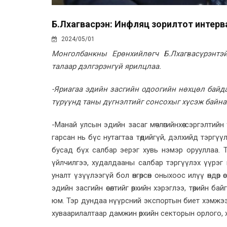
Б.Лхагвасүрэн: Инфляц зорилтот интер
2024/05/01
Монголбанкны Ерөнхийлөгч Б.Лхагвасүрэнтэ
талаар дэлгэрэнгүй ярилцлаа.
-Яриагаа эдийн засгийн одоогийн нөхцөл байд
түрүүнд таны дүгнэлтийг сонсохыг хүсэж байна
-Манай улсын эдийн засаг мөчлөгийнхөө сэргэлтийн
гарсан нь бүс нутагтаа төдийгүй, дэлхийд тэргүүлэ
бусад бүх салбар эерэг хувь нэмэр орууллаа. Т
үйлчилгээ, худалдааны салбар тэргүүлэх үүрэг г
уналт үзүүлээгүй бол өнгөрсөн оныхоос илүү өндөр
эдийн засгийн өсөлтийг өрхийн хэрэглээ, төрийн ба
юм. Тэр дундаа нүүрсний экспортын биет хэмжээн
хуваарилалтаар дамжин өрхийн секторын орлого, хэрэг