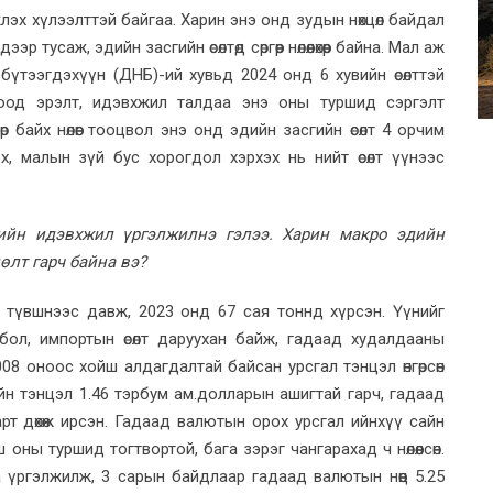
эх хүлээлттэй байгаа. Харин энэ онд зудын нөхцөл байдал
тусаж, эдийн засгийн өсөлтөд сөргөөр нөлөөлөхөөр байна. Мал аж
үтээгдэхүүн (ДНБ)-ий хувьд 2024 онд 6 хувийн өсөлттэй
оод эрэлт, идэвхжил талдаа энэ оны туршид сэргэлт
байх нөлөөг тооцвол энэ онд эдийн засгийн өсөлт 4 орчим
рэх, малын зүй бус хорогдол хэрхэх нь нийт өсөлт үүнээс
гийн идэвхжил үргэлжилнэ гэлээ. Харин макро эдийн
өлт гарч байна вэ?
 түвшнээс давж, 2023 онд 67 сая тоннд хүрсэн. Үүнийг
 бол, импортын өсөлт даруухан байж, гадаад худалдааны
2008 оноос хойш алдагдалтай байсан урсгал тэнцэл өнгөрсөн
бөрийн тэнцэл 1.46 тэрбум ам.долларын ашигтай гарч, гадаад
ларт дөхөж ирсэн. Гадаад валютын орох урсгал ийнхүү сайн
 оны туршид тогтвортой, бага зэрэг чангарахад ч нөлөөлсөн.
 үргэлжилж, 3 сарын байдлаар гадаад валютын нөөц 5.25