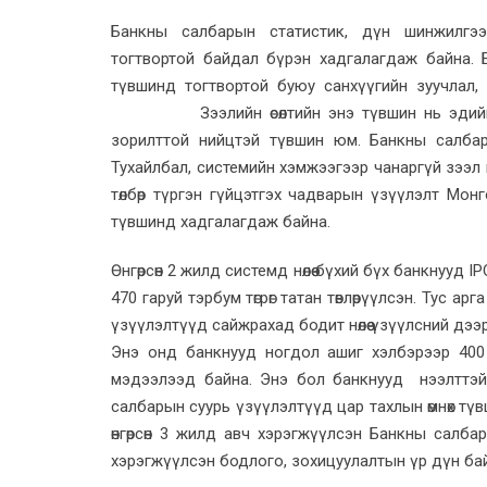
Банкны салбарын статистик, дүн шинжилгээ
тогтвортой байдал бүрэн хадгалагдаж байна. 
түвшинд тогтвортой буюу санхүүгийн зуучлал, 
Зээлийн өсөлтийн энэ түвшин нь эдийн засг
зорилттой нийцтэй түвшин юм. Банкны салбар
Тухайлбал, системийн хэмжээгээр чанаргүй зээл н
төлбөр түргэн гүйцэтгэх чадварын үзүүлэлт Мон
түвшинд хадгалагдаж байна.
Өнгөрсөн 2 жилд системд нөлөө бүхий бүх банкнууд
470 гаруй тэрбум төгрөг татан төвлөрүүлсэн. Тус ар
үзүүлэлтүүд сайжрахад бодит нөлөө үзүүлсний дээ
Энэ онд банкнууд ногдол ашиг хэлбэрээр 400 
мэдээлээд байна. Энэ бол банкнууд нээлттэй 
салбарын суурь үзүүлэлтүүд цар тахлын өмнөх тү
өнгөрсөн 3 жилд авч хэрэгжүүлсэн Банкны салбар
хэрэгжүүлсэн бодлого, зохицуулалтын үр дүн б