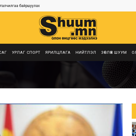
рталчилгаа байршуулах
САГ
УРЛАГ СПОРТ
ЯРИЛЦЛАГА
НИЙТЛЭЛ
ЗӨВЛӨХ ШУУМ
О