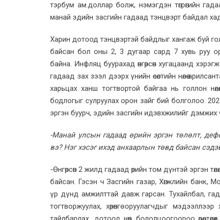
тэрбум ам.доллар болж, нэмэгдэн төгрөгийн гад
манай эдийн засгийн гадаад тэнцвэрт байдал ха
Харин дотоод тэнцвэртэй байдлыг хангаж буй го
байсан бол оны 2, 3 дугаар сард 7 хувь руу 
байна. Инфляц буурахад өнгөрсөн хугацаанд хэрэг
гадаад зах зээл дээрх үнийн өсөлтийн нөлөө арилс
харьцах ханш тогтвортой байгаа нь голлон нөлөөл
бодлогыг сулруулах орон зайг бий болголоо. 202
эргэн буурч, эдийн засгийн идэвхжилийг дэмжих
-Манай улсын гадаад өрийн эргэн төлөлт, де
вэ? Нэг хэсэг ихэд анхаарлын төвд байсан сэдэ
-Өнгөрсөн 2 жилд гадаад өрийн том дүнтэй эргэн т
байсан. Гэсэн ч Засгийн газар, Хөгжлийн банк,
үр дүнд амжилттай давж гарсан. Тухайлбал, га
тогтворжуулах, хөрөнгө оруулагчдыг мэдээллээ
тайлбарлах, дотоод нөөц бололцоогоороо өрөө тө