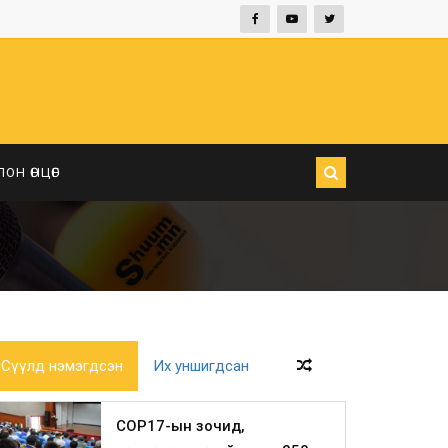
ЛОН ӨНЦӨГ
Сүүлд нэмэгдсэн
Их уншигдсан
COP17-ын зочид,