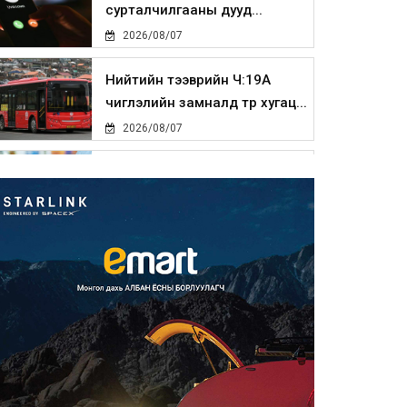
сурталчилгааны дууд...
2026/08/07
Нийтийн тээврийн Ч:19А
чиглэлийн замналд түр хугац...
2026/08/07
Автомашины улсын дугаар
сондгой тоогоор төгссөн бо...
2026/08/07
Улаанбаатарт өдөртөө 30 хэм
дулаан
2026/08/07
Улсын чанартай хатуу
хучилттай авто замын талаас
и...