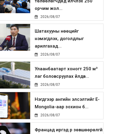
төлөөлөгчдөд үйлчлэх 250
орчим жол...
2026/08/07
Шатахууны нөөцийг
нэмэгдүүлэх, доголдлыг
арилгахад...
2026/08/07
Улаанбаатарт хоногт 250 м³
лаг боловсруулах үйлдв...
2026/08/07
Нэгдүгээр ангийн элсэлтийг E-
Mongolia-аар зохион б...
2026/08/07
Францад иргэд рүү зөвшөөрөлгүй