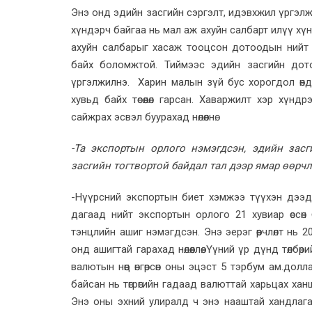
Энэ онд эдийн засгийн сэргэлт, идэвхжил үргэлжл
хүндэрч байгаа нь мал аж ахуйн салбарт илүү хүндээр 
ахуйн салбарыг хасаж тооцсон дотоодын нийт б
байх боломжтой. Тиймээс эдийн засгийн дот
үргэлжилнэ. Харин малын зүй бус хорогдол өндөр 
хувьд байх төсөөлөл гарсан. Хаваржилт хэр хүнд
сайжрах эсвэл буурахад нөлөөлнө.
-Та экспортын орлого нэмэгдсэн, эдийн зас
засгийн тогтвортой байдал тал дээр ямар өөрчл
-Нүүрсний экспортын биет хэмжээ түүхэн дээд
дагаад нийт экспортын орлого 21 хувиар өссөн
тэнцлийн ашиг нэмэгдсэн. Энэ эерэг өөрчлөлт нь 
онд ашигтай гарахад нөлөөллөө. Үүний үр дүнд төл
валютын нөөц өнгөрсөн оны эцэст 5 тэрбум ам.дол
байсан нь төгрөгийн гадаад валюттай харьцах ханш
Энэ оны эхний улиралд ч энэ нааштай хандлага