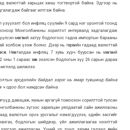
аад валюттай харьцах ханш тогтвортой байна. Эдгээр нь
дгалагдаж байгааг илтгэж байна.
л үзүүлэлт бол инфляц сүүлийн 9 сард нэг оронтой тоонд
орсноор Монголбанкны зорилтот интервалд хадгалагдаж
жүүлсэн мөнгөний хатуу бодлогоос гадна импортын барааны
антай холбож үзэж болно. Дээр нь төгрөгийн гадаад валюттай
сөн. Нөгөө талдаа инфляц 7 хувь хүрч буурсан нь мөнгөний
2 оны 1 сараас өсөж эхэлсэн бодлогын хүү 26 сарын дараа
 чиглэлд шилжлээ.
фолтын эрсдэлийн байдал зэрэг нь ямар түвшинд байна
в ч одоо бол намдсан байна.
өлөлтүүд давхцаж, яахын аргагүй томоохон сорилттой тулсан
 Монголбанкны зүгээс харилцан уялдаатай сайн ажилласны
даад валютын орох урсгалыг нэмэгдүүлэх, эдийн засгийг
р хангах, бодлогын шийдвэр, үйл ажиллагаагаа нээлттэй
лөх зэргээр ажилласан. Үүний үр дүнд зарим гадаад өрийн