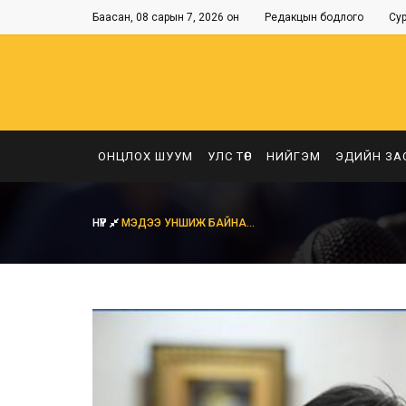
Баасан, 08 сарын 7, 2026 он
Редакцын бодлого
Су
ОНЦЛОХ ШУУМ
УЛС ТӨР
НИЙГЭМ
ЭДИЙН ЗА
НҮҮР
МЭДЭЭ УНШИЖ БАЙНА...