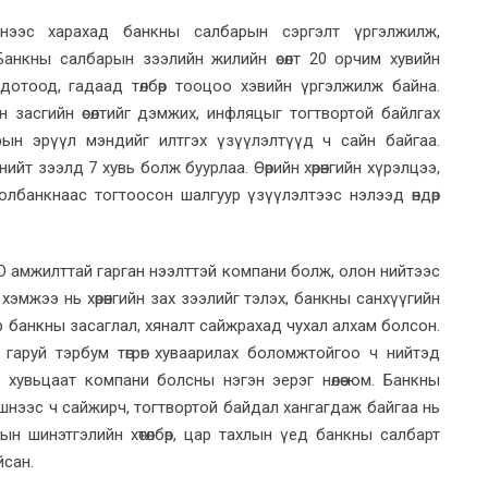
нээс харахад банкны салбарын сэргэлт үргэлжилж,
Банкны салбарын зээлийн жилийн өсөлт 20 орчим хувийн
дотоод, гадаад төлбөр тооцоо хэвийн үргэлжилж байна.
ийн өсөлтийг дэмжих, инфляцыг тогтвортой байлгах
ын эрүүл мэндийг илтгэх үзүүлэлтүүд ч сайн байгаа.
ийт зээлд 7 хувь болж буурлаа. Өөрийн хөрөнгийн хүрэлцээ,
голбанкнаас тогтоосон шалгуур үзүүлэлтээс нэлээд өндөр
 IPO амжилттай гарган нээлттэй компани болж, олон нийтээс
га хэмжээ нь хөрөнгийн зах зээлийг тэлэх, банкны санхүүгийн
р банкны засаглал, хяналт сайжрахад чухал алхам болсон.
гаруй тэрбум төгрөг хуваарилах боломжтойгоо ч нийтэд
хувьцаат компани болсны нэгэн эерэг нөлөө юм. Банкны
вшнээс ч сайжирч, тогтвортой байдал хангагдаж байгаа нь
ын шинэтгэлийн хөтөлбөр, цар тахлын үед банкны салбарт
айсан.