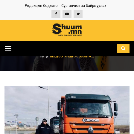
Редакцын бодлого
Сурталчилгаа байршуулах
Toggle
navigation
НҮҮР
МЭДЭЭ УНШИЖ БАЙНА...