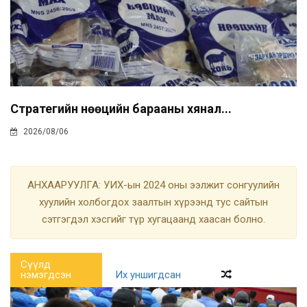
Стратегийн нөөцийн барааны хянал...
2026/08/06
АНХААРУУЛГА: УИХ-ын 2024 оны ээлжит сонгуулийн
хуулийн холбогдох заалтын хүрээнд тус сайтын
сэтгэгдэл хэсгийг түр хугацаанд хаасан болно.
Сүүлд
нэмэгдсэн
Их уншигдсан