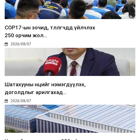
COP17-ын зочид, төлөөлөгчдөд үйлчлэх
250 орчим жол...
2026/08/07
Шатахууны нөөцийг нэмэгдүүлэх,
доголдлыг арилгахад...
2026/08/07