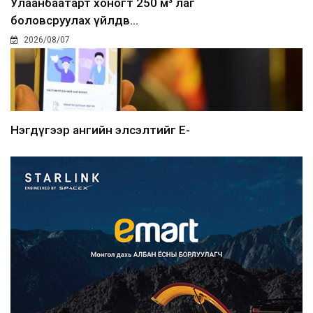
Улаанбаатарт хоногт 250 м³ лаг
боловсруулах үйлдв...
2026/08/07
Нэгдүгээр ангийн элсэлтийг E-
Mongolia-аар зохион б...
2026/08/07
Францад иргэд рүү зөвшөөрөлгүй
сурталчилгааны дууд...
2026/08/07