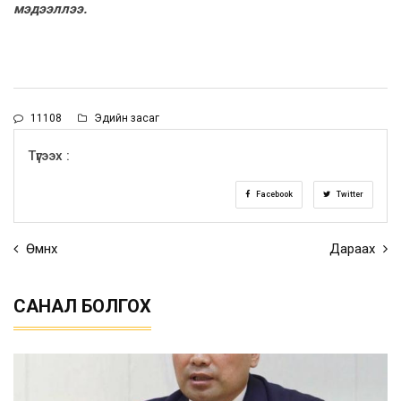
мэдээллээ.
11108
Эдийн засаг
Түгээх :
Facebook
Twitter
Өмнөх
Дараах
САНАЛ БОЛГОХ