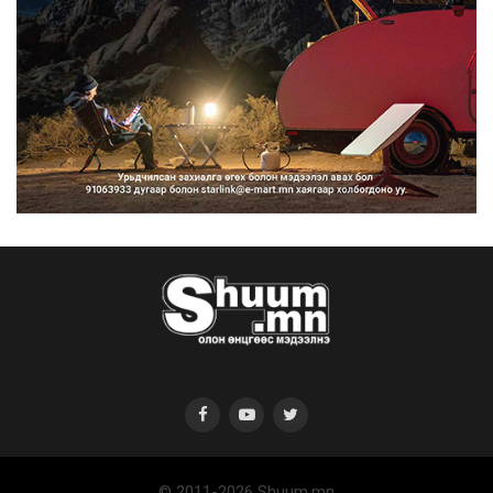
Нийтийн тээврийн Ч:19А чиглэлийн
замналд түр хугац...
2026/08/07
Автомашины улсын дугаар сондгой
тоогоор төгссөн бо...
2026/08/07
© 2011-2026 Shuum.mn