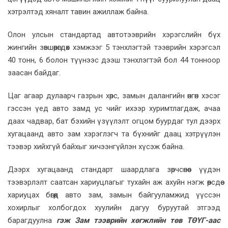
хэтрэлтэд хяналт тавин ажиллаж байна.
Олон улсын стандартад автотээврийн хэрэгслийн бүх
жингийн зөвшөөрөгдөх хэмжээг 5 тэнхлэгтэй тээврийн хэрэгсэл
40 тонн, 6 болон түүнээс дээш тэнхлэгтэй бол 44 тонноор
заасан байдаг.
Цаг агаар дулаарч газрын хөрс, замын далангийн өнгөн хэсэг
гэссэн үед авто замд ус чийг ихээр хуримтлагдаж, ачаа
даах чадвар, бат бэхийн үзүүлэлт огцом буурдаг тул дээрх
хугацаанд авто зам хэрэглэгч та бүхнийг даац хэтрүүлэн
тээвэр хийхгүй байхыг хичээнгүйлэн хүсэж байна.
Дээрх хугацаанд стандарт шаардлага зөрчсөнөөс үүдэн
тээвэрлэлт саатсан хариуцлагыг тухайн аж ахуйн нэгж өөрсдөө
хариуцах бөгөөд авто зам, замын байгууламжид үүссэн
хохирлыг холбогдох хуулийн дагуу буруутай этгээд
барагдуулна
гэж Зам тээврийн хөгжлийн төв ТӨҮГ-аас