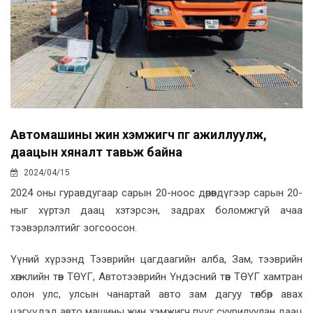
Автомашины жин хэмжигч пүүг ажиллуулж,
даацын хяналт тавьж байна
2024/04/15
2024 оны гуравдугаар сарын 20-ноос дөрөвдүгээр сарын 20-
ныг хүртэл даац хэтэрсэн, задрах боломжгүй ачаа
тээвэрлэлтийг зогсоосон.
Үүний хүрээнд Тээврийн цагдаагийн алба, Зам, тээврийн
хөгжлийн төв ТӨҮГ, Автотээврийн Үндэсний төв ТӨҮГ хамтран
олон улс, улсын чанартай авто зам дагуу төлбөр авах
цэгүүдэд авто машины жин хэмжигч пүүг суурилуулан даац