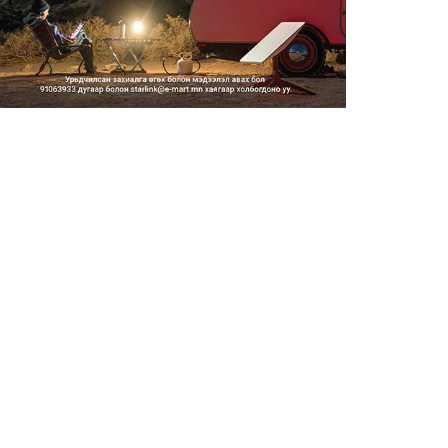
2026/08/07
Шатахууны нөөцийг
нэмэгдүүлэх, доголдлыг
арилгахад...
2026/08/07
Улаанбаатарт хоногт 250 м³
лаг боловсруулах үйлдв...
2026/08/07
Нэгдүгээр ангийн элсэлтийг E-
Mongolia-аар зохион б...
2026/08/07
Францад иргэд рүү зөвшөөрөлгүй
сурталчилгааны дууд...
2026/08/07