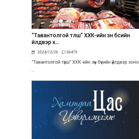
“Тавантолгой түлш” ХХК-ийн зүүн бүсийн
үйлдвэр х...
2024/12/26
36479
“Тавантолгой түлш” ХХК-ийн зүүн бүсийн үйлдвэр хоно
...