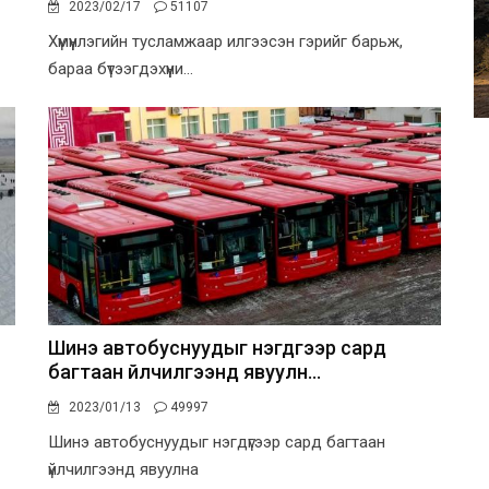
2023/02/17
51107
Хүмүүнлэгийн тусламжаар илгээсэн гэрийг барьж,
бараа бүтээгдэхүүни...
Шинэ автобуснуудыг нэгдүгээр сард
багтаан үйлчилгээнд явуулн...
2023/01/13
49997
Шинэ автобуснуудыг нэгдүгээр сард багтаан
үйлчилгээнд явуулна