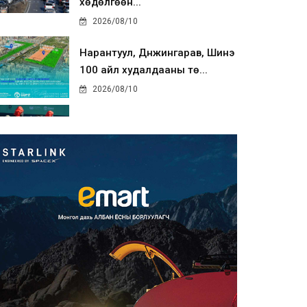
хөдөлгөөн...
2026/08/10
Нарантуул, Дүнжингарав, Шинэ
100 айл худалдааны тө...
2026/08/10
КОП17-д ажиллах онцгой
байдлын бүрэлдэхүүн хамтарс...
2026/08/10
Улаанбаатарт өдөртөө 20 хэм
дулаан
2026/08/10
COP17-ын зочид,
төлөөлөгчдөд үйлчлэх 250
орчим жол...