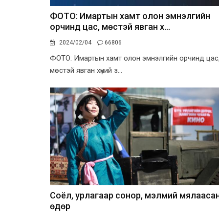
ФОТО: Имартын хамт олон эмнэлгийн
орчинд цас, мөстэй явган х...
2024/02/04
66806
ФОТО: Имартын хамт олон эмнэлгийн орчинд цас
мөстэй явган хүний з...
Соёл, урлагаар сонор, мэлмий мялааса
өдөр