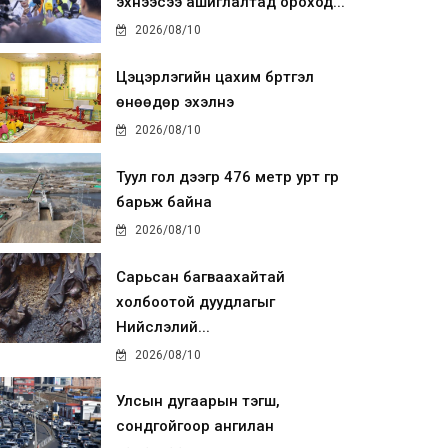
эхнээсээ ашиглалтад ороход...
2026/08/10
Цэцэрлэгийн цахим бүртгэл
өнөөдөр эхэлнэ
2026/08/10
Туул гол дээгүүр 476 метр урт гүүр
барьж байна
2026/08/10
Сарьсан багваахайтай
холбоотой дуудлагыг
Нийслэлий...
2026/08/10
Улсын дугаарын тэгш,
сондгойгоор ангилан