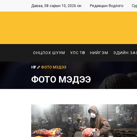
Даваа, 08 сарын 10, 2026 он
Редакцын бодлого
Су
ОНЦЛОХ ШУУМ
УЛС ТӨР
НИЙГЭМ
ЭДИЙН ЗА
НҮҮР
ФОТО МЭДЭЭ
ФОТО МЭДЭЭ