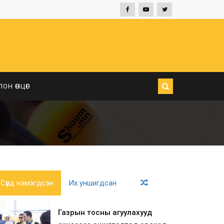
ЛОН ӨНЦӨГ
Сүүлд нэмэгдсэн
Их уншигдсан
Газрын тосны агуулахууд