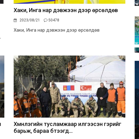
Хаки, Инга нар дэвжээн дээр өрсөлдөв
2023/08/21
50478
Хаки, Инга нар дэвжээн дээр өрсөлдөв
,
н
Хүмүүнлэгийн тусламжаар илгээсэн гэрийг
барьж, бараа бүтээгд...