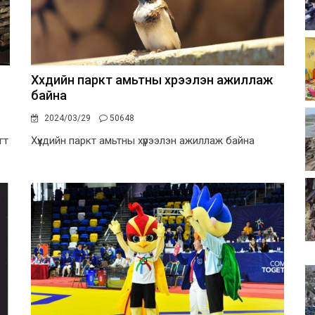
Хүүхдийн паркт амьтны хүрээлэн ажиллаж
байна
2024/03/29
50648
гт
Хүүхдийн паркт амьтны хүрээлэн ажиллаж байна