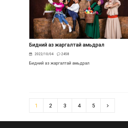
Бидний аз жаргалтай амьдрал
2022/10/04
2458
Бидний аз жаргалтай амьдрал
1
2
3
4
5