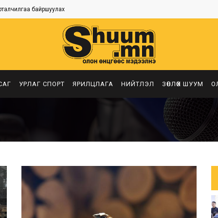
рталчилгаа байршуулах
САГ
УРЛАГ СПОРТ
ЯРИЛЦЛАГА
НИЙТЛЭЛ
ЗӨВЛӨХ ШУУМ
О